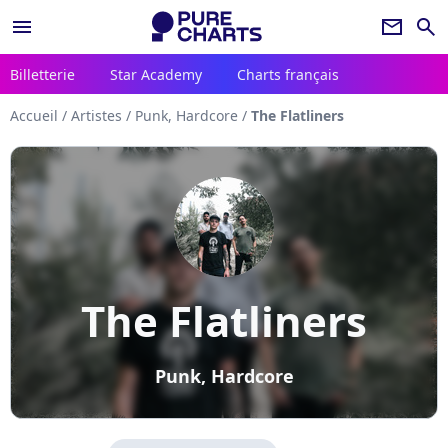
menu
newsletter
search
Billetterie
Star Academy
Charts français
Accueil
/
Artistes
/
Punk, Hardcore
/
The Flatliners
The Flatliners
Punk, Hardcore