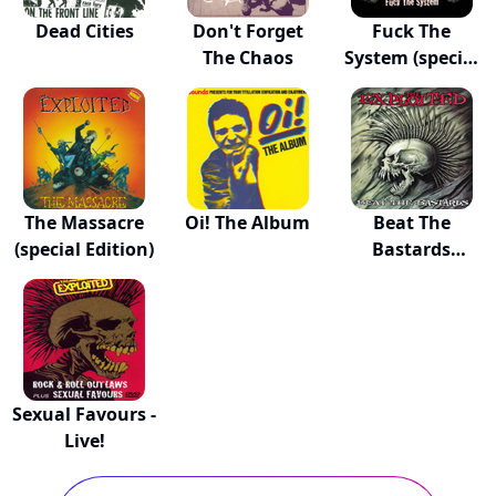
Dead Cities
Don't Forget
Fuck The
The Chaos
System (special
Edit...
The Massacre
Oi! The Album
Beat The
(special Edition)
Bastards
(special Ed...
Sexual Favours -
Live!