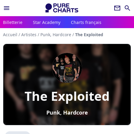
menu
newsletter
search
Billetterie
Star Academy
Charts français
Accueil
/
Artistes
/
Punk, Hardcore
/
The Exploited
The Exploited
Punk, Hardcore