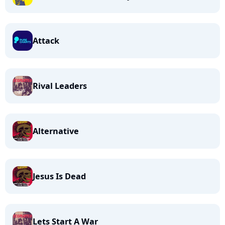
Attack
Rival Leaders
Alternative
Jesus Is Dead
Lets Start A War