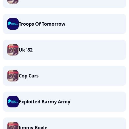
Troops Of Tomorrow
Uk '82
Cop Cars
Exploited Barmy Army
Jimmy Boyle