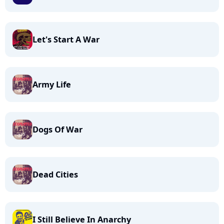
Let's Start A War
Army Life
Dogs Of War
Dead Cities
I Still Believe In Anarchy