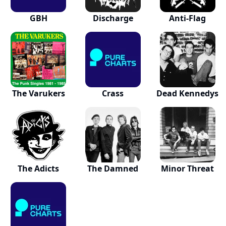
GBH
Discharge
Anti-Flag
The Varukers
Crass
Dead Kennedys
The Adicts
The Damned
Minor Threat