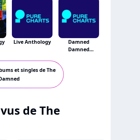
gy
Live Anthology
Damned
Damned
Damned
lbums et singles de The
Damned
+ vus de The