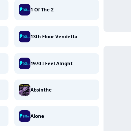
1 Of The 2
13th Floor Vendetta
1970 I Feel Alright
Absinthe
Alone