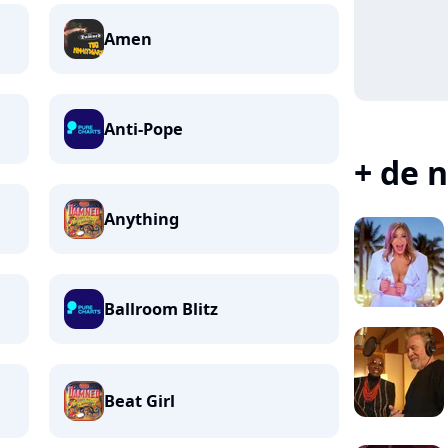
Amen
Anti-Pope
+ de n
Anything
Ballroom Blitz
Beat Girl