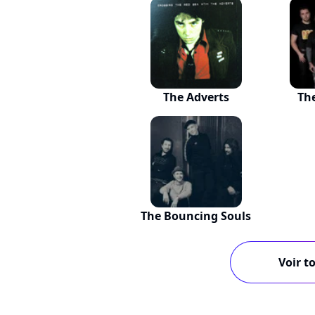
The Adverts
Th
The Bouncing Souls
Voir to