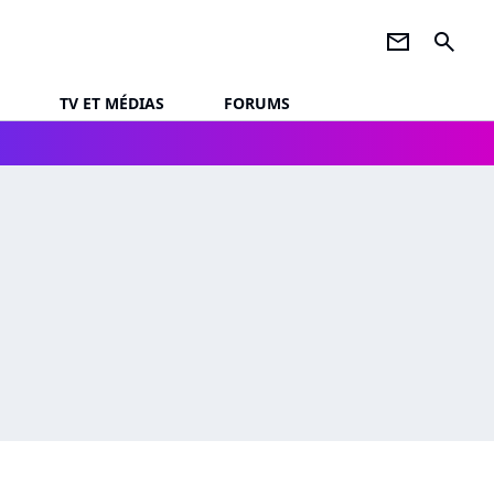
newsletter
search
TV ET MÉDIAS
FORUMS