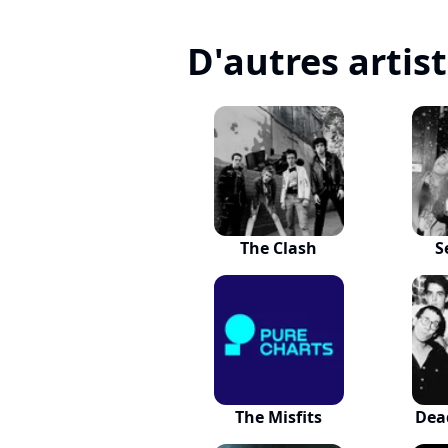
D'autres artis
The Clash
S
The Misfits
Dea