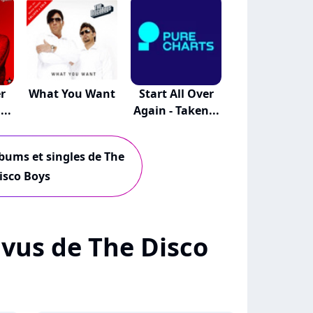
er
What You Want
Start All Over
...
Again - Taken...
lbums et singles de The
isco Boys
+ vus de The Disco