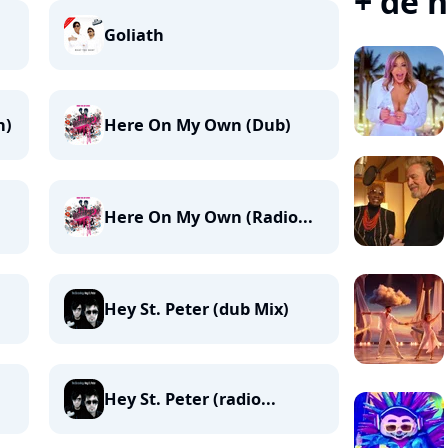
+ de n
Goliath
n)
Here On My Own (Dub)
Here On My Own (Radio...
Hey St. Peter (dub Mix)
Hey St. Peter (radio...