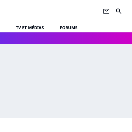
newsletter
search
TV ET MÉDIAS
FORUMS