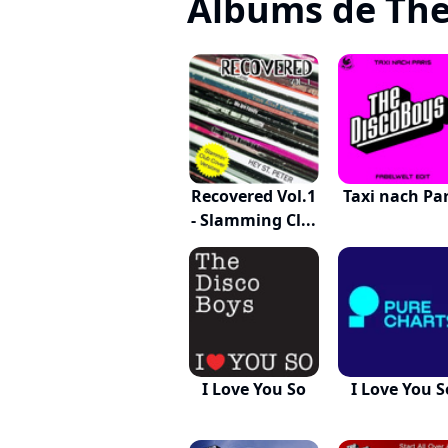
Albums de The
Recovered Vol.1
Taxi nach Par
- Slamming Cl...
I Love You So
I Love You S