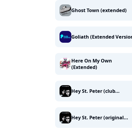
Ghost Town (extended)
Goliath (Extended Versio
Here On My Own
(Extended)
Hey St. Peter (club...
Hey St. Peter (original...