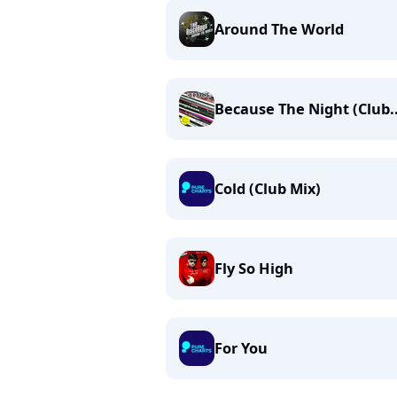
Around The World
Because The Night (Club..
Cold (Club Mix)
Fly So High
For You