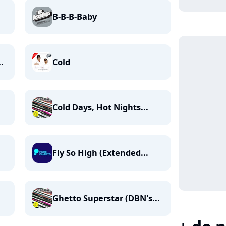
B-B-B-Baby
.
Cold
Cold Days, Hot Nights...
Fly So High (Extended...
Ghetto Superstar (DBN's...