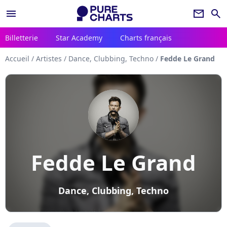
menu
newsletter
search
Billetterie
Star Academy
Charts français
Accueil
/
Artistes
/
Dance, Clubbing, Techno
/
Fedde Le Grand
Fedde Le Grand
Dance, Clubbing, Techno