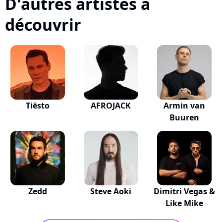
D'autres artistes à
découvrir
Tiësto
AFROJACK
Armin van
Buuren
Zedd
Steve Aoki
Dimitri Vegas &
Like Mike