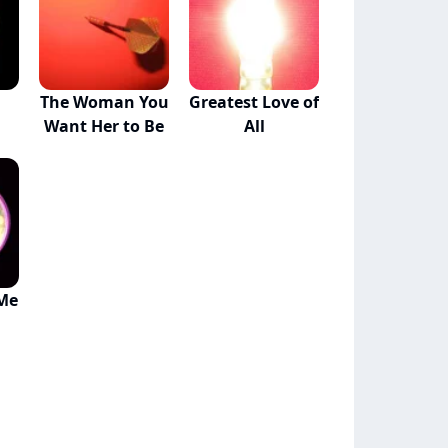
The Woman You
Greatest Love of
Want Her to Be
All
Me