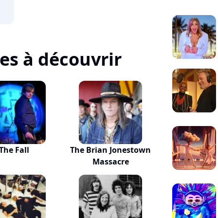
tes à découvrir
The Fall
The Brian Jonestown
Massacre