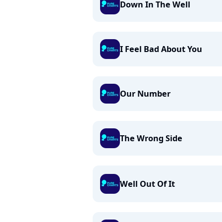
Down In The Well
I Feel Bad About You
Our Number
The Wrong Side
Well Out Of It