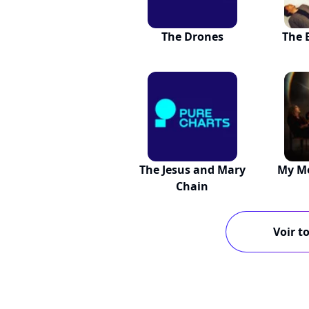
The Drones
The 
The Jesus and Mary
My Mo
Chain
Voir to