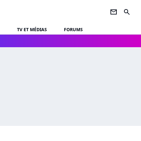
newsletter
search
TV ET MÉDIAS
FORUMS