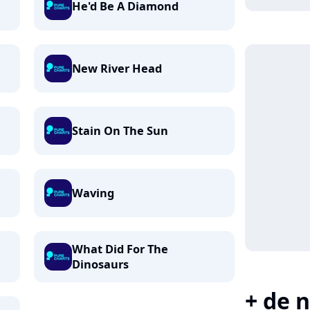
He'd Be A Diamond
New River Head
Stain On The Sun
Waving
What Did For The
Dinosaurs
+ de n