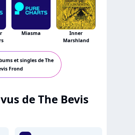
r
Miasma
Inner
rs
Marshland
lbums et singles de The
vis Frond
+ vus de The Bevis