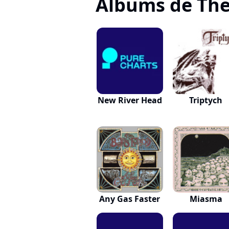
Albums de The
New River Head
Triptych
Any Gas Faster
Miasma