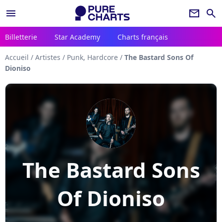
menu
newsletter
search
Billetterie
Star Academy
Charts français
Accueil
/
Artistes
/
Punk, Hardcore
/
The Bastard Sons Of
Dioniso
The Bastard Sons
Of Dioniso