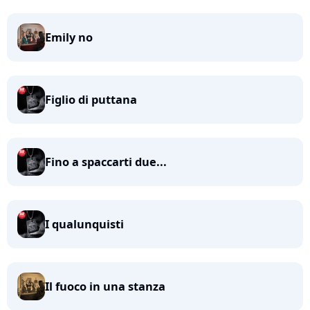
Emily no
Figlio di puttana
Fino a spaccarti due...
I qualunquisti
Il fuoco in una stanza