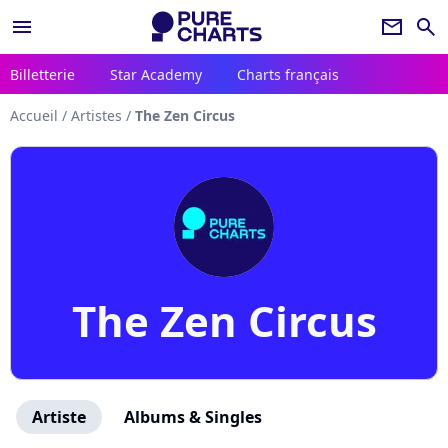
menu
newsletter
search
Billetterie
Star Academy
Charts français
Accueil
/
Artistes
/
The Zen Circus
The Zen Circus
Artiste
Albums & Singles