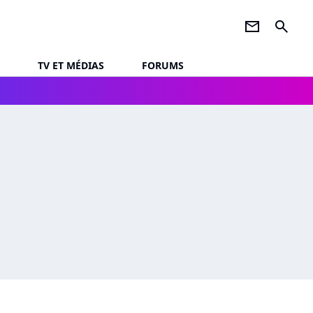
newsletter
search
TV ET MÉDIAS
FORUMS