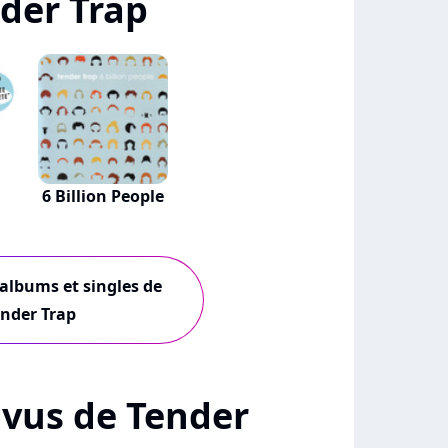
der Trap
6 Billion People
 albums et singles de
nder Trap
+ vus de Tender