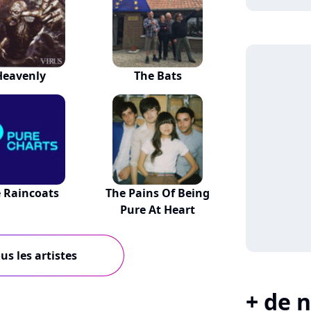
Heavenly
The Bats
 Raincoats
The Pains Of Being
Pure At Heart
us les artistes
+ de n