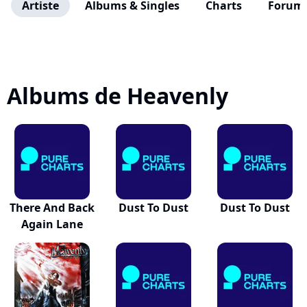
Artiste
Albums & Singles
Charts
Forum
Albums de Heavenly
There And Back
Dust To Dust
Dust To Dust
Again Lane