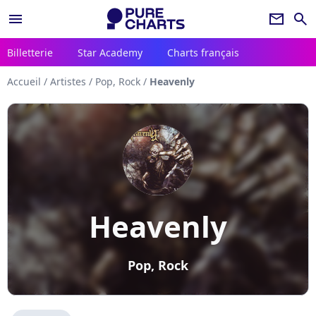
menu
newsletter
search
Billetterie
Star Academy
Charts français
Accueil
/
Artistes
/
Pop, Rock
/
Heavenly
Heavenly
Pop, Rock