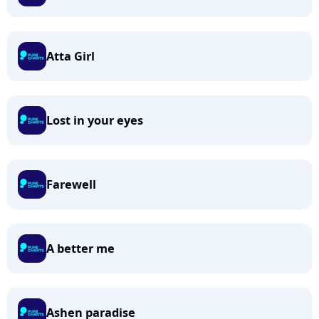
Atta Girl
Lost in your eyes
Farewell
A better me
Ashen paradise