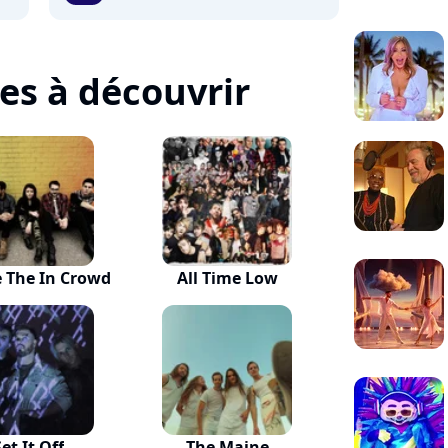
tes à découvrir
 The In Crowd
All Time Low
Set It Off
The Maine