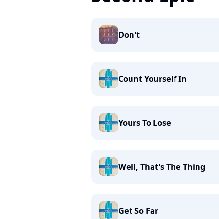
Don't
Count Yourself In
Yours To Lose
Well, That's The Thing
Get So Far