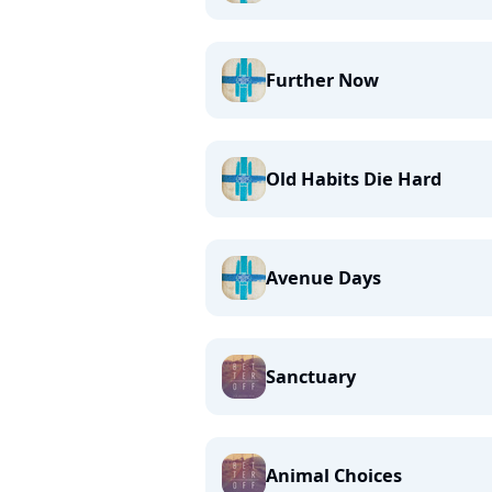
Further Now
Old Habits Die Hard
Avenue Days
Sanctuary
Animal Choices