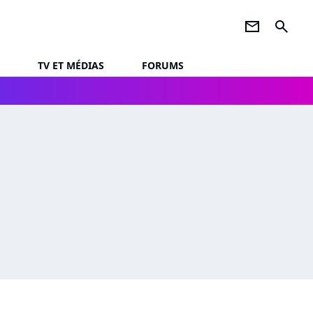
newsletter
search
TV ET MÉDIAS
FORUMS