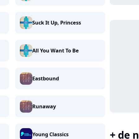
Suck It Up, Princess
All You Want To Be
Eastbound
Runaway
+ de n
Young Classics