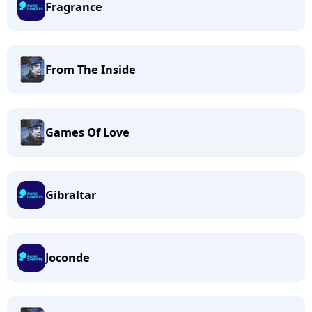
Fragrance
From The Inside
Games Of Love
Gibraltar
Joconde