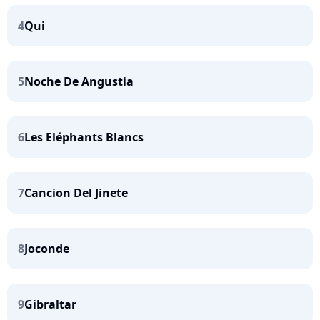
4
Qui
5
Noche De Angustia
6
Les Eléphants Blancs
7
Cancion Del Jinete
8
Joconde
9
Gibraltar