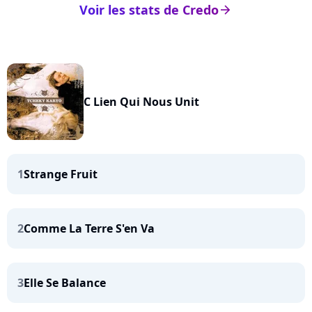
Voir les stats de Credo
arrow_right
C Lien Qui Nous Unit
1
Strange Fruit
2
Comme La Terre S'en Va
3
Elle Se Balance