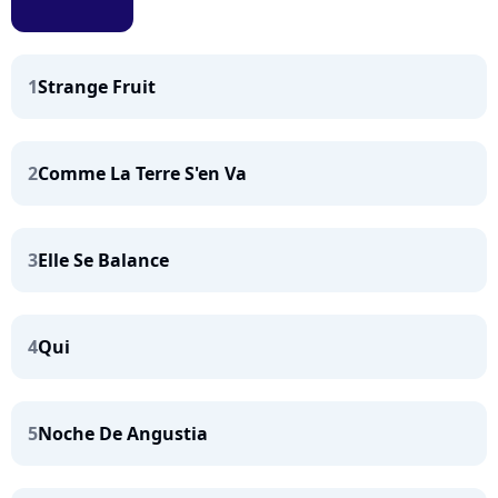
1
Strange Fruit
2
Comme La Terre S'en Va
3
Elle Se Balance
4
Qui
5
Noche De Angustia