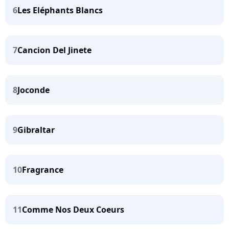
6
Les Eléphants Blancs
7
Cancion Del Jinete
8
Joconde
9
Gibraltar
10
Fragrance
11
Comme Nos Deux Coeurs