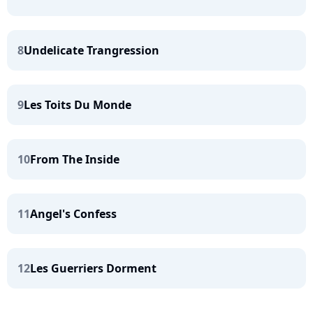
8
Undelicate Trangression
9
Les Toits Du Monde
10
From The Inside
11
Angel's Confess
12
Les Guerriers Dorment