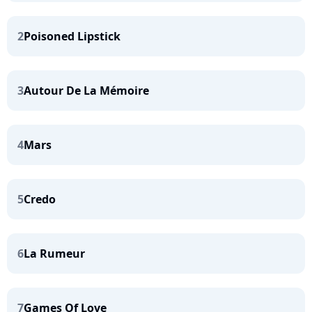
2
Poisoned Lipstick
3
Autour De La Mémoire
4
Mars
5
Credo
6
La Rumeur
7
Games Of Love