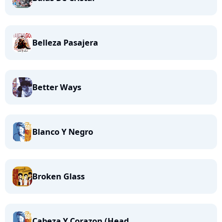
Belleza Pasajera
Better Ways
Blanco Y Negro
Broken Glass
Cabeza Y Corazon (Head...