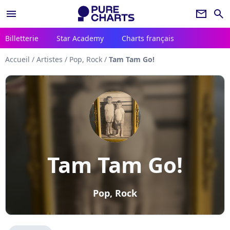
menu
newsletter
search
Billetterie
Star Academy
Charts français
Accueil
/
Artistes
/
Pop, Rock
/
Tam Tam Go!
Tam Tam Go!
Pop, Rock