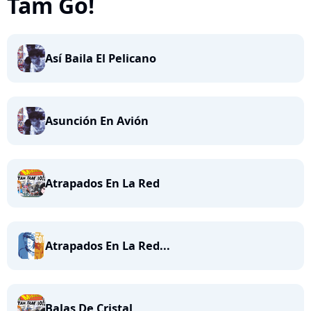
Tam Go!
Así Baila El Pelicano
Asunción En Avión
Atrapados En La Red
Atrapados En La Red...
Balas De Cristal