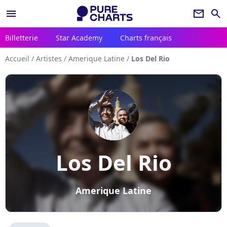
menu
newsletter
search
Billetterie
Star Academy
Charts français
Accueil
/
Artistes
/
Amerique Latine
/
Los Del Rio
Los Del Rio
Amerique Latine