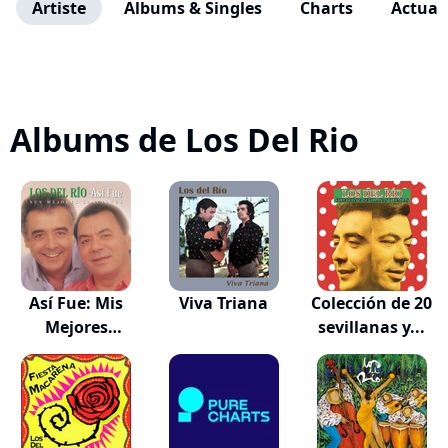
Artiste
Albums & Singles
Charts
Actuali
Albums de Los Del Rio
Así Fue: Mis
Viva Triana
Colección de 20
Mejores
sevillanas y...
Canciones