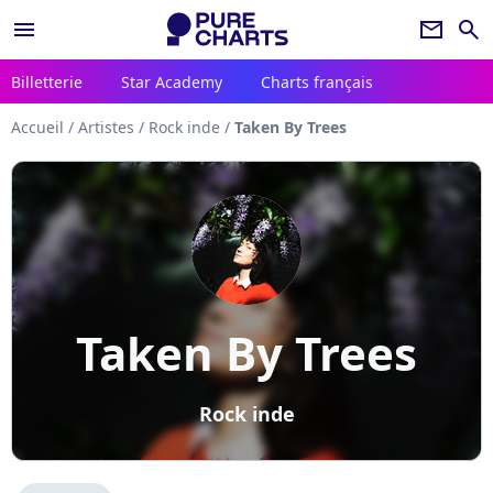
menu
newsletter
search
Billetterie
Star Academy
Charts français
Accueil
/
Artistes
/
Rock inde
/
Taken By Trees
Taken By Trees
Rock inde