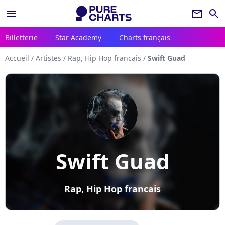
menu
newsletter
search
Billetterie
Star Academy
Charts français
Accueil
/
Artistes
/
Rap, Hip Hop francais
/
Swift Guad
Swift Guad
Rap, Hip Hop francais