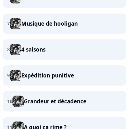
Musique de hooligan
7
4 saisons
8
Expédition punitive
9
Grandeur et décadence
10
A quoi ça rime ?
11