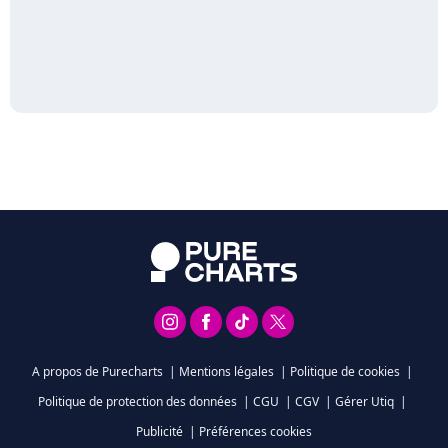
A propos de Purecharts
|
Mentions légales
|
Politique de cookies
|
Politique de protection des données
|
CGU
|
CGV
|
Gérer Utiq
|
Publicité
|
Préférences cookies