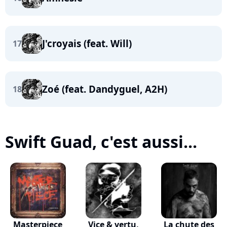
J'croyais (feat. Will)
17
Zoé (feat. Dandyguel, A2H)
18
Swift Guad, c'est aussi...
Masterpiece
Vice & vertu,
La chute des