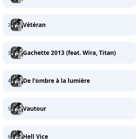
Vétéran
2
Gachette 2013 (feat. Wira, Titan)
3
De l'ombre à la lumière
4
Vautour
5
Hell Vice
6