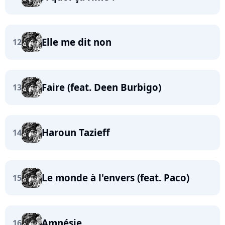
Elle me dit non
12
Faire (feat. Deen Burbigo)
13
Haroun Tazieff
14
Le monde à l'envers (feat. Paco)
15
Amnésie
16