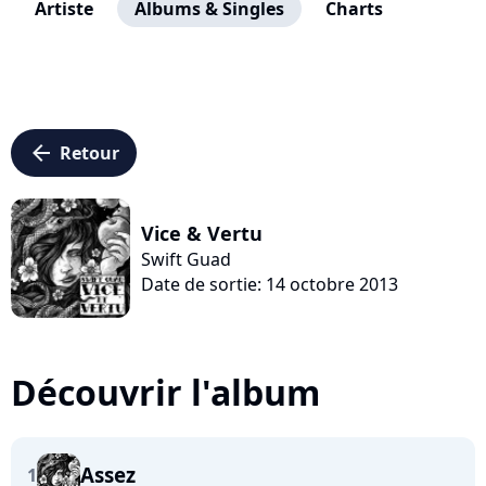
Artiste
Albums & Singles
Charts
arrow_left
Retour
Vice & Vertu
Swift Guad
Date de sortie: 14 octobre 2013
Découvrir l'album
Assez
1