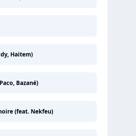
sidy, Haitem)
 Paco, Bazané)
noire (feat. Nekfeu)