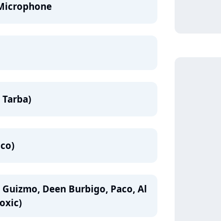
 Microphone
l Tarba)
aco)
. Guizmo, Deen Burbigo, Paco, Al
oxic)