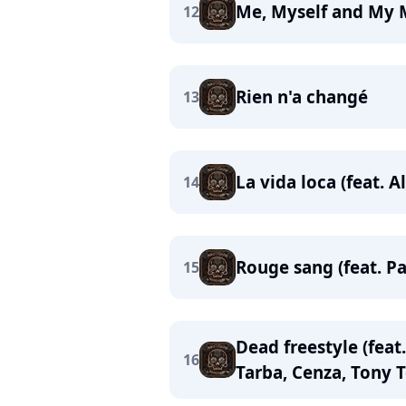
Me, Myself and My
12
Rien n'a changé
13
La vida loca (feat. A
14
Rouge sang (feat. P
15
Dead freestyle (feat
16
Tarba, Cenza, Tony T