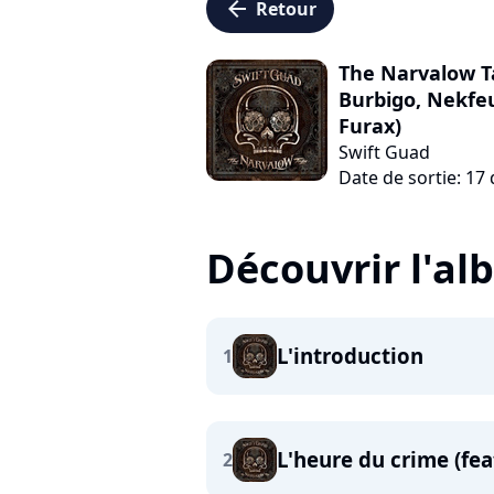
arrow_left
Retour
The Narvalow Ta
Burbigo, Nekfeu
Furax)
Swift Guad
Date de sortie: 1
Découvrir l'a
L'introduction
1
L'heure du crime (fea
2