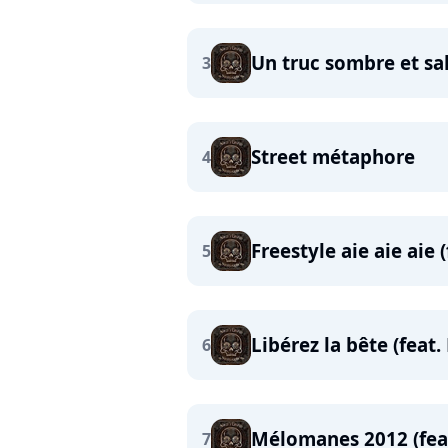
Un truc sombre et sa
3
Street métaphore
4
Freestyle aie aie aie 
5
Libérez la bête (feat.
6
Mélomanes 2012 (fea
7