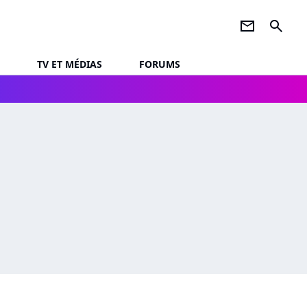
newsletter
search
TV ET MÉDIAS
FORUMS