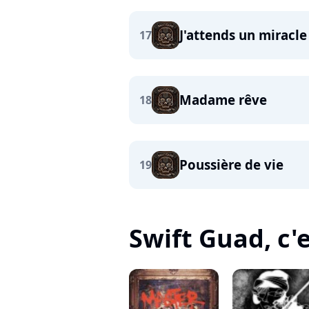
J'attends un miracle
17
Madame rêve
18
Poussière de vie
19
Swift Guad, c'e