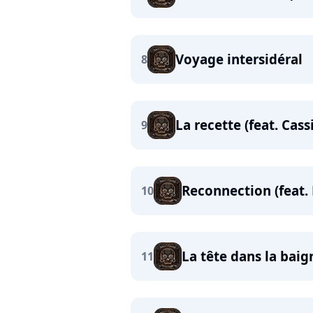
Voyage intersidéral
8
La recette (feat. Cas
9
Reconnection (feat.
10
La tête dans la baig
11