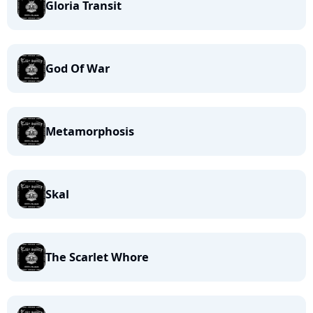
Gloria Transit
God Of War
Metamorphosis
Skal
The Scarlet Whore