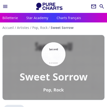
menu
newsletter
search
Billetterie
Star Academy
Charts français
Accueil
/
Artistes
/
Pop, Rock
/
Sweet Sorrow
Sweet Sorrow
Pop, Rock