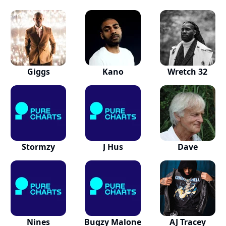
Giggs
Kano
Wretch 32
Stormzy
J Hus
Dave
Nines
Bugzy Malone
AJ Tracey