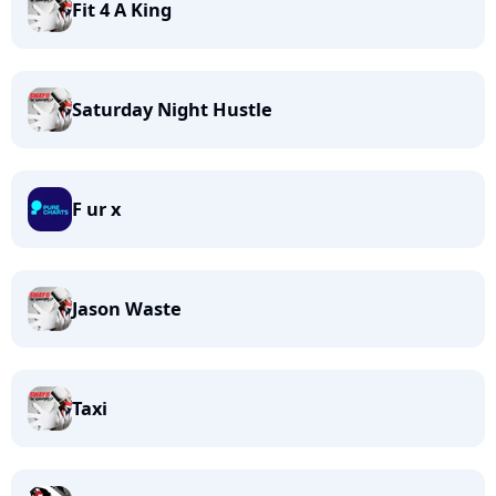
Fit 4 A King
Saturday Night Hustle
F ur x
Jason Waste
Taxi