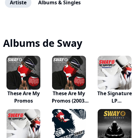
Artiste
Albums & Singles
Albums de Sway
These Are My
These Are My
The Signature
Promos
Promos (2003-
LP
2005)
(Instrumentals)