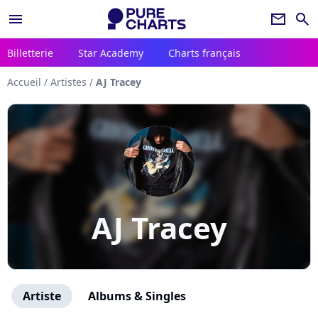
menu
newsletter
search
Billetterie
Star Academy
Charts français
Accueil
/
Artistes
/
AJ Tracey
AJ Tracey
Artiste
Albums & Singles