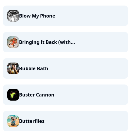
Blow My Phone
Bringing It Back (with...
Bubble Bath
Buster Cannon
Butterflies