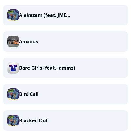
Alakazam (feat. JME...
Anxious
Bare Girls (feat. Jammz)
Bird Call
Blacked Out