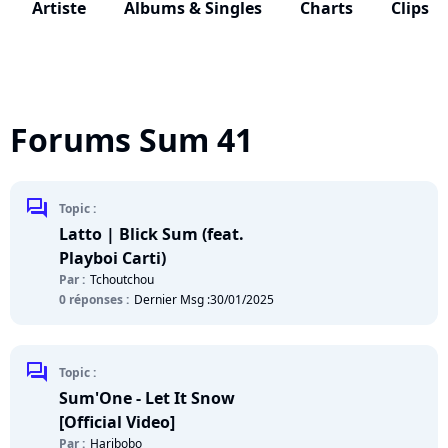
Artiste
Albums & Singles
Charts
Clips
Forums Sum 41
chat
Topic :
Latto | Blick Sum (feat.
Playboi Carti)
Par :
Tchoutchou
0 réponses :
Dernier Msg :
30/01/2025
chat
Topic :
Sum'One - Let It Snow
[Official Video]
Par :
Haribobo