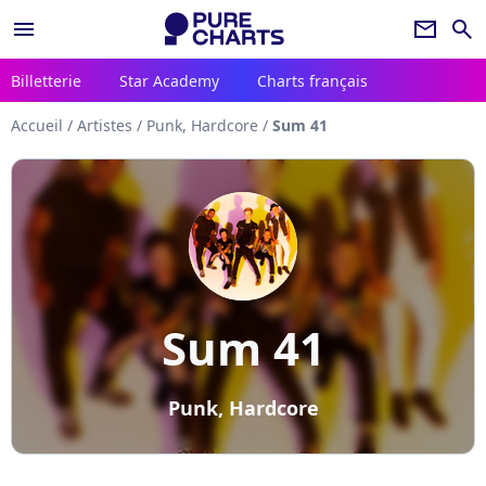
menu
newsletter
search
Billetterie
Star Academy
Charts français
Accueil
/
Artistes
/
Punk, Hardcore
/
Sum 41
Sum 41
Punk, Hardcore