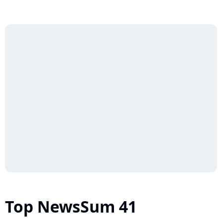
apprécier la musique américaine
puisque...
Top NewsSum 41