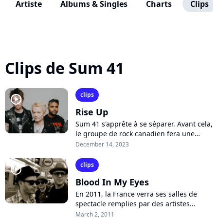
Artiste
Albums & Singles
Charts
Clips
Clips de Sum 41
clips
player2
Rise Up
Sum 41 s'apprête à se séparer. Avant cela,
le groupe de rock canadien fera une
ultime tournée mondiale et sortira son
December 14, 2023
dernier album "Heaven :x: Hell"...
clips
player2
Blood In My Eyes
En 2011, la France verra ses salles de
spectacle remplies par des artistes
internationaux. Le public gaulois semble
March 2, 2011