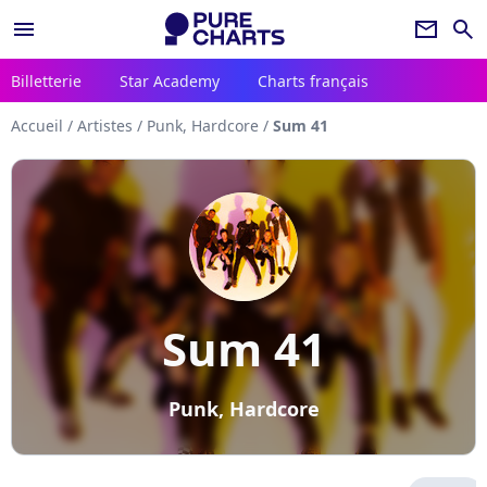
menu
newsletter
search
Billetterie
Star Academy
Charts français
Accueil
/
Artistes
/
Punk, Hardcore
/
Sum 41
Sum 41
Punk, Hardcore