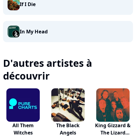
If I Die
In My Head
D'autres artistes à
découvrir
All Them
The Black
King Gizzard &
Witches
Angels
The Lizard