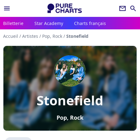
menu
newsletter
search
Billetterie
Star Academy
Charts français
Accueil
/
Artistes
/
Pop, Rock
/
Stonefield
Stonefield
Pop, Rock