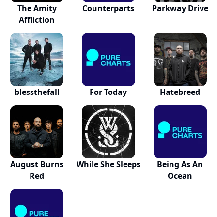
The Amity
Counterparts
Parkway Drive
Affliction
blessthefall
For Today
Hatebreed
August Burns
While She Sleeps
Being As An
Red
Ocean