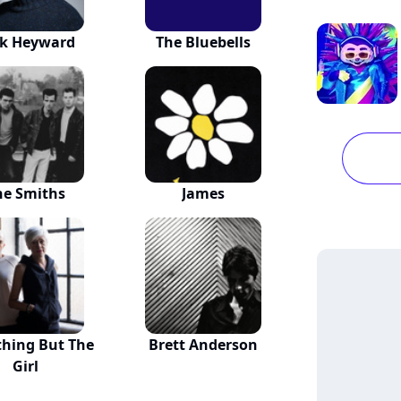
ck Heyward
The Bluebells
he Smiths
James
thing But The
Brett Anderson
Girl