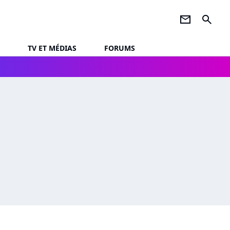
newsletter
search
TV ET MÉDIAS
FORUMS