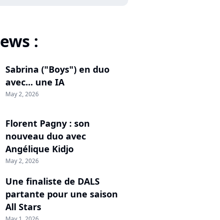
ews :
Sabrina ("Boys") en duo
avec... une IA
May 2, 2026
Florent Pagny : son
nouveau duo avec
Angélique Kidjo
May 2, 2026
Une finaliste de DALS
partante pour une saison
All Stars
May 1, 2026