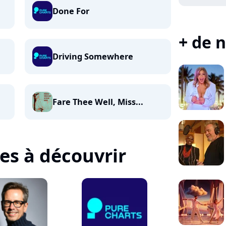
Done For
+ de n
Driving Somewhere
Fare Thee Well, Miss...
tes à découvrir