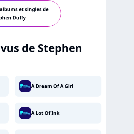
 albums et singles de
phen Duffy
+ vus de Stephen
A Dream Of A Girl
A Lot Of Ink