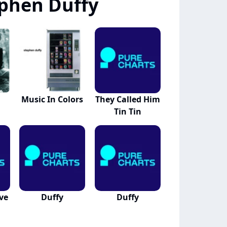
phen Duffy
Music In Colors
They Called Him
Tin Tin
ve
Duffy
Duffy