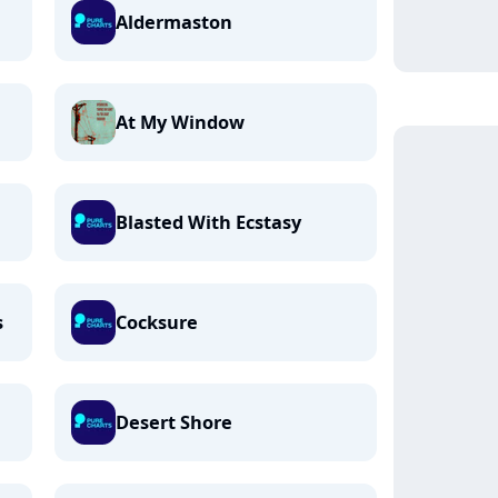
Aldermaston
At My Window
Blasted With Ecstasy
s
Cocksure
Desert Shore