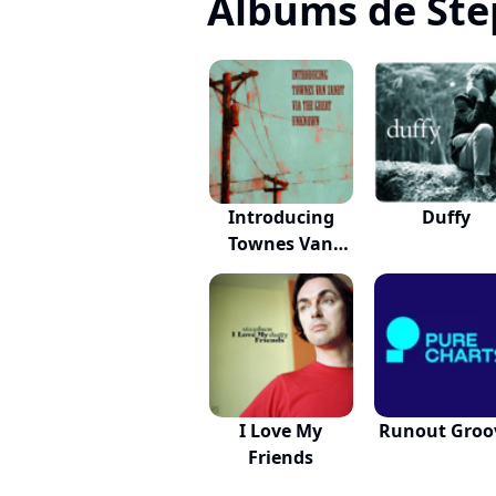
Albums de Ste
Introducing
Duffy
Townes Van
Zandt...
I Love My
Runout Groo
Friends