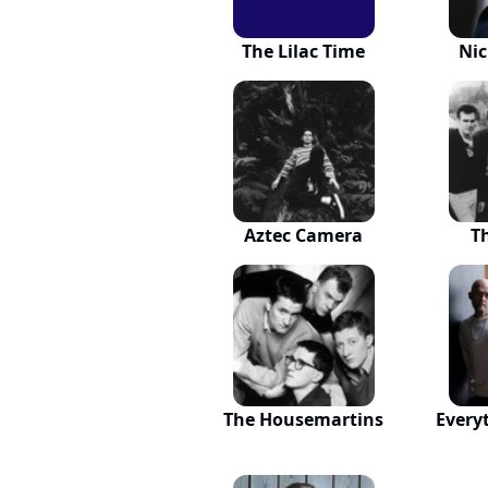
The Lilac Time
Ni
Aztec Camera
T
The Housemartins
Every