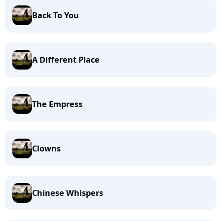
Back To You
A Different Place
The Empress
Clowns
Chinese Whispers