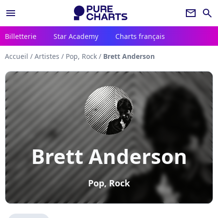
menu
newsletter
search
Billetterie
Star Academy
Charts français
Accueil
/
Artistes
/
Pop, Rock
/
Brett Anderson
Brett Anderson
Pop, Rock