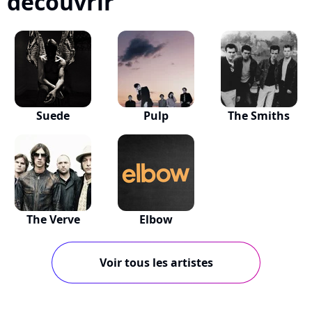
découvrir
Suede
Pulp
The Smiths
The Verve
Elbow
Voir tous les artistes