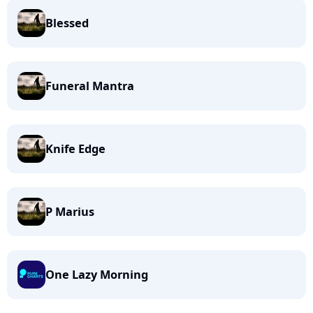
Blessed
Funeral Mantra
Knife Edge
P Marius
One Lazy Morning