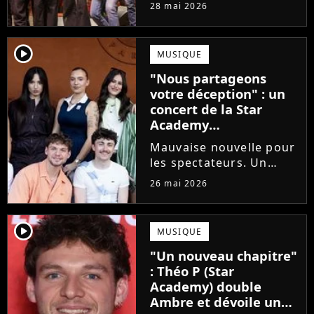
prochains Pierre
28 mai 2026
Garnier, Marine ou
Ambre, une professeure
emblématique de la Star
player2
MUSIQUE
Academy se positionne
"Nous partageons
pour enseigner le chant
votre déception" : un
aux...
concert de la Star
Academy
définitivement annulé
Mauvaise nouvelle pour
les spectateurs. Un
concert de la Star
26 mai 2026
Academy, annulé à la
dernière minute pour
des raisons de santé, ne
player2
MUSIQUE
sera finalement pas
"Un nouveau chapitre"
reprogrammé.
: Théo P (Star
Academy) double
Ambre et dévoile un