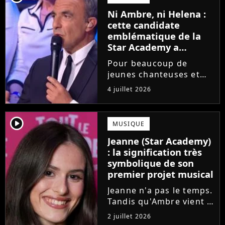
saison de la Star
Ni Ambre, ni Helena :
Academy annonce les
cette candidate
dates de sa...
emblématique de la
Star Academy a
souffert après
Pour beaucoup de
l'émission, "J'étais
jeunes chanteuses et
traitée de potiche"
chanteurs, la Star
4 juillet 2026
Academy est un rêve.
Mais comme l'a rappelé
une ancienne gagnante,
player2
MUSIQUE
l'émission de TF1 n'est
Jeanne (Star Academy)
pas toujours simple à
: la signification très
vivre.
symbolique de son
premier projet musical
Jeanne n'a pas le temps.
Tandis qu'Ambre vient à
peine de dévoiler son
2 juillet 2026
premier single, l'ex-