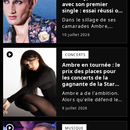
avec son premier
single : essai réussi ou
manqué ? Voici notre
Dans le sillage de ses
avis !
camarades Ambre,
Bastiaan ou Melissa,
10 juillet 2026
Victor Aupecle lance
son projet musical ce
vendredi 10 juillet avec
player2
CONCERTS
la parution du single Je
Ambre en tournée : le
fais de mon mieux. Le
prix des places pour
demi-finaliste...
les concerts de la
gagnante de la Star
Academy !
Ambre a de l'ambition.
Alors qu'elle défend le
single J'me demande et
9 juillet 2026
qu'elle prépare son
premier album, la
gagnante de la dernière
player2
MUSIQUE