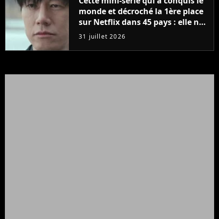
Cette mini-série qui a conquis le
monde et décroché la 1ère place
sur Netflix dans 45 pays : elle ne
compte que 10 épisodes et c'est
31 juillet 2026
un phénomène mondial