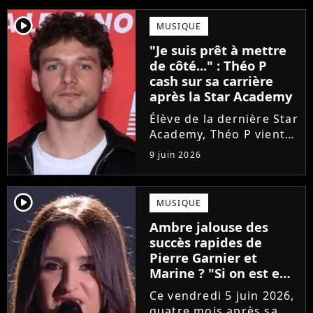
player2
MUSIQUE
"Je suis prêt à mettre
de côté..." : Théo P
cash sur sa carrière
après la Star Academy
Élève de la dernière Star
Academy, Théo P vient
de sortir son premier
9 juin 2026
single Garçon solide. En
interview, l'ancien
candidat se livre à
player2
MUSIQUE
coeur ouvert sur
Ambre jalouse des
l'avenir incertain dans
succès rapides de
le milieu...
Pierre Garnier et
Marine ? "Si on est en
compétition..."
Ce vendredi 5 juin 2026,
quatre mois après sa