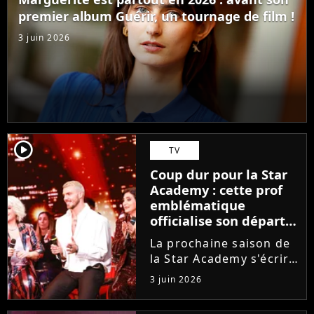
ambitions. Son rêve...
premier album Guérir, un tournage de film !
3 juin 2026
player2
TV
Coup dur pour la Star
Academy : cette prof
emblématique
officialise son départ,
"Ça devenait assez
La prochaine saison de
compliqué"
la Star Academy s'écrira
avec une nouvelle
3 juin 2026
recrue dans ses rangs.
Coach d'expression