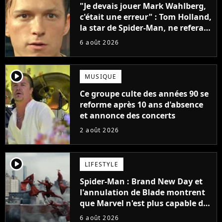
"Je devais jouer Mark Wahlberg,
c'était une erreur" : Tom Holland,
la star de Spider-Man, ne referait
pas ce blockbuster
6 août 2026
player2
MUSIQUE
Ce groupe culte des années 90 se
reforme après 10 ans d'absence
et annonce des concerts
2 août 2026
player2
LIFESTYLE
Spider-Man : Brand New Day et
l'annulation de Blade montrent
que Marvel n'est plus capable de
faire quoi que ce soit de simple
6 août 2026