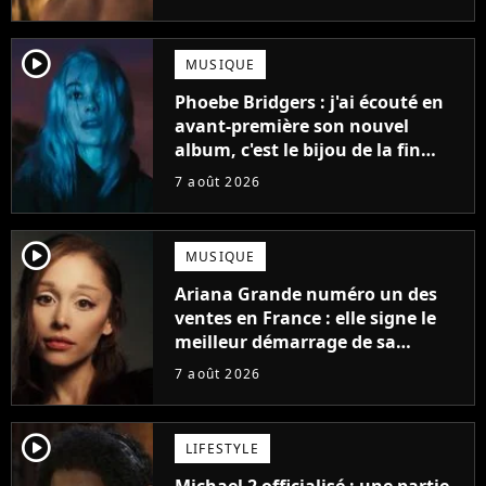
player2
MUSIQUE
Phoebe Bridgers : j'ai écouté en
avant-première son nouvel
album, c'est le bijou de la fin
d'été
7 août 2026
player2
MUSIQUE
Ariana Grande numéro un des
ventes en France : elle signe le
meilleur démarrage de sa
carrière avec son album Petal
7 août 2026
player2
LIFESTYLE
Michael 2 officialisé : une partie