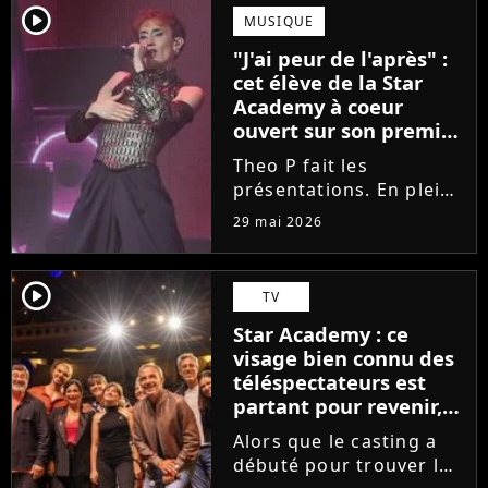
scénique de l'émission,
player2
MUSIQUE
Marlène Schaff ne
"J'ai peur de l'après" :
rempilera pas à la table
cet élève de la Star
des professeurs...
Academy à coeur
ouvert sur son premier
single intime
Theo P fait les
présentations. En pleine
tournée, l'élève de la
29 mai 2026
Star Academy dévoile
son tout premier single.
Avec Garçon solide, le
player2
TV
chanteur livre une
Star Academy : ce
facette plus fragile de
visage bien connu des
sa personnalité....
téléspectateurs est
partant pour revenir,
sauf que la place est
Alors que le casting a
déjà prise
débuté pour trouver les