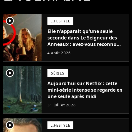
player2
LIFESTYLE
Elle n'apparaît qu'une seule
seconde dans Le Seigneur des
Anneaux : avez-vous reconnu
cette légende du cinéma dans la
4 août 2026
saga ?
player2
SÉRIES
Aujourd'hui sur Netflix : cette
mini-série intense se regarde en
une seule après-midi
31 juillet 2026
player2
LIFESTYLE