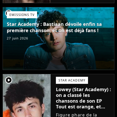
candidate de la Star
Academy s'apprête à
player2
EMISSIONS TV
sortir un troisième titre
(Les règles) et vient...
Star Academy : Bastiaan dévoile enfin sa
première chanson, et on est déjà fans !
27 juin 2026
player2
STAR ACADEMY
Lowey (Star Academy) :
on a classé les
chansons de son EP
Tout est orange, et
voici la meilleure !
Figure phare de la