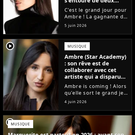
s'entoure de deux
proches de Slimane
C'est le grand jour pour
Ambre ! La gagnante de
la Star Academy fait ses
5 juin 2026
premiers pas dans
l'industrie en publiant
J'me demande, un
player2
MUSIQUE
premier single que la
Ambre (Star Academy)
chanteuse a
: son rêve est de
confectionné avec...
collaborer avec cet
artiste qui a disparu
des radars, "c'est un
Ambre is coming ! Alors
génie"
qu'elle sort le grand jeu
cette semaine en
4 juin 2026
publiant son premier
single J'me demande, la
gagnante de la Star
player2
MUSIQUE
Academy affiche
clairement ses
Marguerite est partout en 2026 : avant son