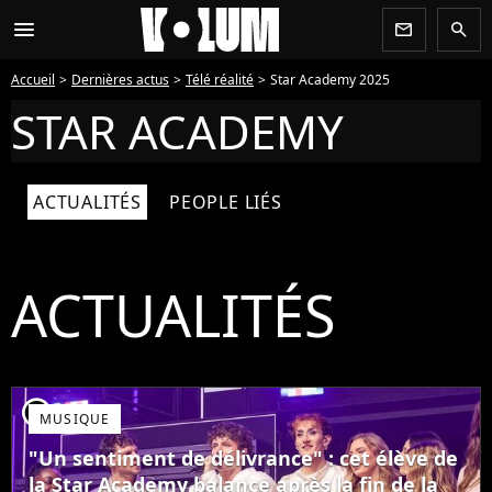
menu
newsletter
search
Accueil
Dernières actus
Télé réalité
Star Academy 2025
STAR ACADEMY
ACTUALITÉS
PEOPLE LIÉS
ACTUALITÉS
player2
MUSIQUE
"Un sentiment de délivrance" : cet élève de
la Star Academy balance après la fin de la