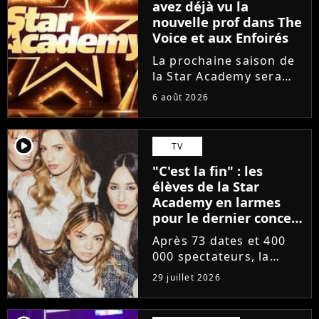
avez déjà vu la
nouvelle prof dans The
Voice et aux Enfoirés
La prochaine saison de
la Star Academy sera
incarnée par une
6 août 2026
nouvelle génération de
professeurs après les
départs annoncés de
player2
TV
Michael Goldman, Lucie
"C'est la fin" : les
Bernardoni et Marlène
élèves de la Star
Schaff. La...
Academy en larmes
pour le dernier concert
de la tournée
Après 73 dates et 400
000 spectateurs, la
tournée de la Star
29 juillet 2026
Academy vient de se
terminer dans les