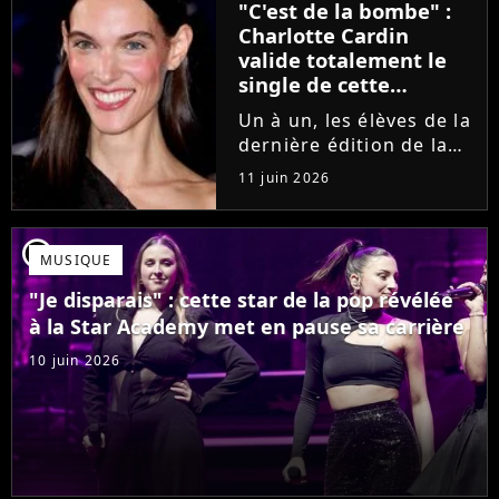
"C'est de la bombe" :
se fermer. Sur
Charlotte Cardin
Instagram, elle...
valide totalement le
single de cette
ancienne élève de la
Un à un, les élèves de la
Star Academy
dernière édition de la
Star Academy se font
11 juin 2026
une place dans le nid.
Dans le sillage d'Ambre,
c'est au tour de Lily
player2
MUSIQUE
Campa de présenter
son univers à travers...
"Je disparais" : cette star de la pop révélée
à la Star Academy met en pause sa carrière
10 juin 2026