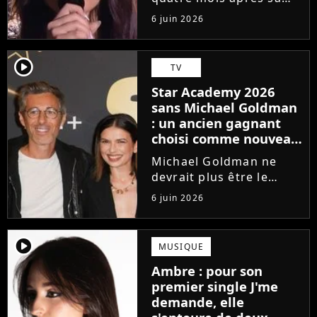
victoire à la Star
6 juin 2026
Academy, Ambre a
dévoilé J'me demande,
son premier single. Une
player2
TV
chanson arrivée
Star Academy 2026
tardivement vis-à-vis
sans Michael Goldman
des carrières...
: un ancien gagnant
choisi comme nouveau
directeur ?
Michael Goldman ne
devrait plus être le
directeur de la Star
6 juin 2026
Academy lors de la
saison 2026. Et pour lui
succéder, c'est un
player2
MUSIQUE
ancien gagnant de
Ambre : pour son
l'émission de TF1 qui
premier single J'me
sera aujourd'hui...
demande, elle