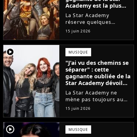
Academy est la plus
écoutée de l'histoire
La Star Academy
de l'émission !
réserve quelques
surprises. Cette
15 juin 2026
gagnante totalement
oubliée de l'émission
est aujourd'hui plus
player2
MUSIQUE
écoutée en streaming
"J'ai vu des chemins se
que Jenifer et Nolwenn
séparer" : cette
Leroy !
gagnante oubliée de la
Star Academy dévoile
l'envers du décor du
La Star Academy ne
métier
mène pas toujours au
succès. Après l'échec de
15 juin 2026
son premier album,
Anisha Jo, gagnante de
la Star Academy 2022, a
player2
MUSIQUE
vu beaucoup de portes