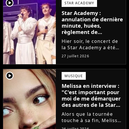
larmes. Sur les réseaux
player2
STAR ACADEMY
sociaux, les élèves
Star Academy :
adressent un dernier
annulation de dernière
message au public...
minute, huées,
règlement de
comptes... Que s'est-il
Hier soir, le concert de
passé au concert de
la Star Academy a été
Bayonne hier soir ?
mouvementé. Quelques
27 juillet 2026
minutes avant le show,
trois élèves ont
annoncé ne pas vouloir
player2
MUSIQUE
monter sur scène pour
Melissa en interview :
des raisons politiques.
"C'est important pour
Leur...
moi de me démarquer
des autres de la Star
Academy"
Alors que la tournée
touche à sa fin, Melissa
se confie en interview
26 juillet 2026