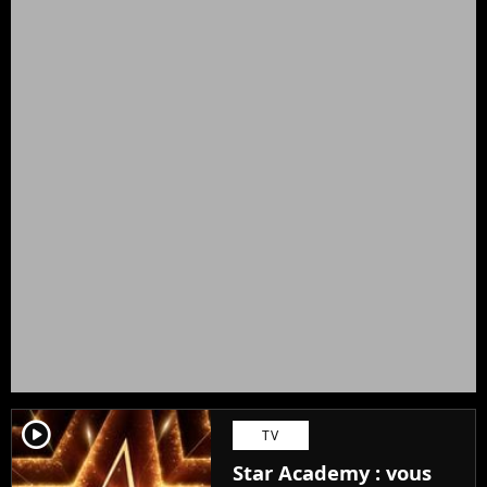
player2
TV
Star Academy : vous