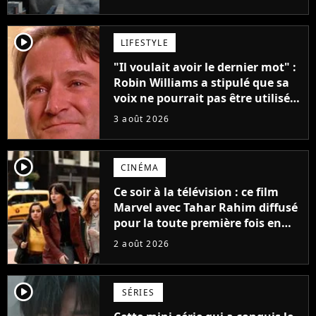
player2
LIFESTYLE
"Il voulait avoir le dernier mot" :
Robin Williams a stipulé que sa
voix ne pourrait pas être utilisée
avant 2039, pourtant Disney
3 août 2026
possède des enregistrements
inédits
player2
CINÉMA
Ce soir à la télévision : ce film
Marvel avec Tahar Rahim diffusé
pour la toute première fois en
France
2 août 2026
player2
SÉRIES