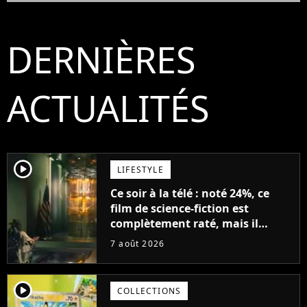
DERNIÈRES
ACTUALITÉS
player2
LIFESTYLE
Ce soir à la télé : noté 24%, ce
film de science-fiction est
complètement raté, mais il
aurait pu être encore pire à
7 août 2026
cause de son acteur
player2
COLLECTIONS