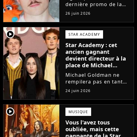
dernière promo de la
Star Academy, Léo se
26 juin 2026
lance enfin. Sous le nom
de scène Lowey, l'artiste
de 25 ans dévoile un
player2
STAR ACADEMY
premier EP énergique et
Star Academy : cet
très prometteur
ancien gagnant
nommé...
devient directeur à la
place de Michael
Goldman ? Il donne
Michael Goldman ne
enfin sa réponse
rempilera pas en tant
que directeur de la
24 juin 2026
prochaine saison de la
Star Academy. Mais qui
prendra sa place ? Alors
player2
MUSIQUE
que son nom circule,
Vous l'avez tous
cet ancien gagnant de
oubliée, mais cette
l'émission...
gagnante de la Star