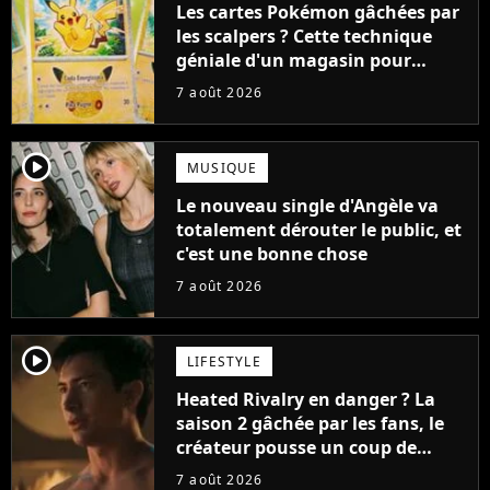
Les cartes Pokémon gâchées par
les scalpers ? Cette technique
géniale d'un magasin pour
ruiner les revendeurs
7 août 2026
player2
MUSIQUE
Le nouveau single d'Angèle va
totalement dérouter le public, et
c'est une bonne chose
7 août 2026
player2
LIFESTYLE
Heated Rivalry en danger ? La
saison 2 gâchée par les fans, le
créateur pousse un coup de
gueule
7 août 2026