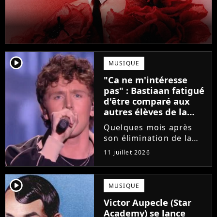
player2
MUSIQUE
"Ca ne m'intéresse
pas" : Bastiaan fatigué
d'être comparé aux
autres élèves de la
Star Academy
Quelques mois après
son élimination de la
Star Academy, Bastiaan
11 juillet 2026
tente de lancer sa
carrière dans la
musique. Et pour ça, le
player2
MUSIQUE
chanteur a récemment
Victor Aupecle (Star
dévoilé "Château", son
Academy) se lance
premier single....