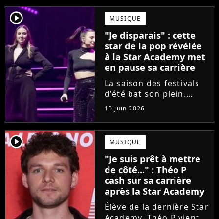
player2
MUSIQUE
"Je disparais" : cette
star de la pop révélée
à la Star Academy met
en pause sa carrière
La saison des festivals
d'été bat son plein.
Avant sa venue à
10 juin 2026
Solidays ou aux
Francofolies, cette
chanteuse phare de la
player2
MUSIQUE
pop francophone fait
"Je suis prêt à mettre
une annonce de taille :
de côté..." : Théo P
une fois sa tournée...
cash sur sa carrière
après la Star Academy
Élève de la dernière Star
Academy, Théo P vient