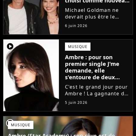
choisi comme nouveau
directeur ?
Michael Goldman ne
devrait plus être le
directeur de la Star
6 juin 2026
Academy lors de la
saison 2026. Et pour lui
succéder, c'est un
player2
MUSIQUE
ancien gagnant de
Ambre : pour son
l'émission de TF1 qui
premier single J'me
sera aujourd'hui...
demande, elle
s'entoure de deux
proches de Slimane
C'est le grand jour pour
Ambre ! La gagnante de
la Star Academy fait ses
5 juin 2026
premiers pas dans
l'industrie en publiant
J'me demande, un
player2
MUSIQUE
premier single que la
chanteuse a
Ambre (Star Academy) : son rêve est de