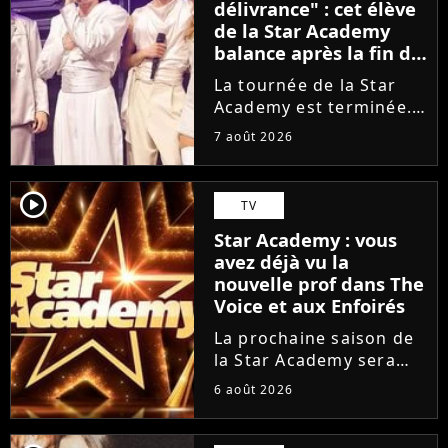
délivrance" : cet élève
de la Star Academy
balance après la fin de
la tournée
La tournée de la Star
Academy est terminée.
L'occasion pour les
7 août 2026
élèves de vaquer à leurs
projets solos. En
parallèle, cet élève sort
player2
TV
du silence et se dit
Star Academy : vous
soulagé de ne plus être
avez déjà vu la
sur...
nouvelle prof dans The
Voice et aux Enfoirés
La prochaine saison de
la Star Academy sera
incarnée par une
6 août 2026
nouvelle génération de
professeurs après les