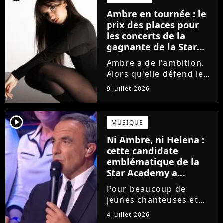
la parution du single Je
Ambre en tournée : le
fais de mon mieux. Le
prix des places pour
demi-finaliste...
les concerts de la
gagnante de la Star
Academy !
Ambre a de l'ambition.
Alors qu'elle défend le
single J'me demande et
9 juillet 2026
qu'elle prépare son
premier album, la
gagnante de la dernière
player2
MUSIQUE
saison de la Star
Ni Ambre, ni Helena :
Academy annonce les
cette candidate
dates de sa...
emblématique de la
Star Academy a
souffert après
Pour beaucoup de
l'émission, "J'étais
jeunes chanteuses et
traitée de potiche"
chanteurs, la Star
4 juillet 2026
Academy est un rêve.