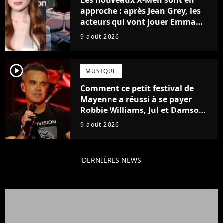
approche : après Jean Grey, les
acteurs qui vont jouer Emma
Frost et Cyclope trouvés !
9 août 2026
player2
MUSIQUE
Comment ce petit festival de
Mayenne a réussi à se payer
Robbie Williams, Jul et Damso
cette année ?
9 août 2026
DERNIÈRES NEWS