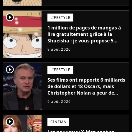
player2
LIFESTYLE
1 million de pages de mangas à
lire gratuitement grâce à la
Shueisha : je vous propose 5
mangas jamais sortis en France
9 août 2026
à découvrir absolument
player2
LIFESTYLE
Ses films ont rapporté 6 milliards
de dollars et 18 Oscars, mais
Christopher Nolan a peur de
tourner un genre de films très
9 août 2026
particulier
player2
CINÉMA
Les nouveaux X-Men sont en