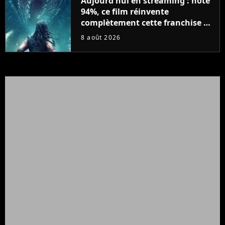
Aujourd'hui en streaming : noté
94%, ce film réinvente
complètement cette franchise de
science-fiction vieille de 40 ans
8 août 2026