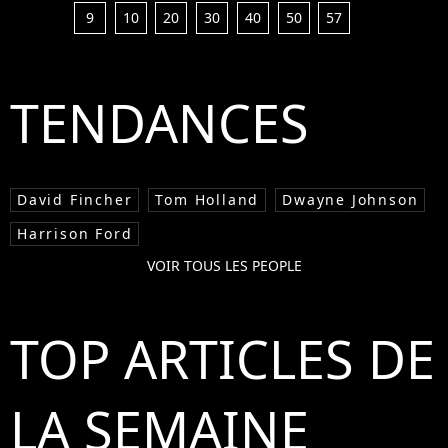
9
10
20
30
40
50
57
TENDANCES
David Fincher
Tom Holland
Dwayne Johnson
Harrison Ford
VOIR TOUS LES PEOPLE
TOP ARTICLES DE
LA SEMAINE