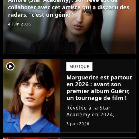
confectionné avec...
collaborer avec cet artiste qui a disparu des
radars, "c'est un génie"
4 juin 2026
player2
MUSIQUE
Marguerite est partout
en 2026 : avant son
premier album Guérir,
un tournage de film !
Révélée à la Star
Academy en 2024,
Marguerite officialise
3 juin 2026
l'arrivée pour l'automne
de son premier album