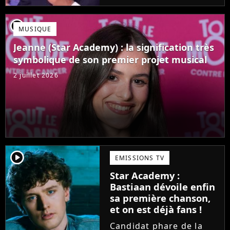
Mais comme l'a rappelé
une ancienne gagnante,
player2
MUSIQUE
l'émission de TF1 n'est
pas toujours simple à
Jeanne (Star Academy) : la signification très
vivre.
symbolique de son premier projet musical
2 juillet 2026
player2
EMISSIONS TV
Star Academy :
Bastiaan dévoile enfin
sa première chanson,
et on est déjà fans !
Candidat phare de la