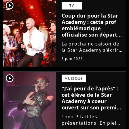
Guérir. En parallèle, la
player2
TV
chanteuse et
Coup dur pour la Star
comédienne rejoindra
Academy : cette prof
Laura Felpin, Harpo...
emblématique
officialise son départ,
"Ça devenait assez
La prochaine saison de
compliqué"
la Star Academy s'écrira
avec une nouvelle
3 juin 2026
recrue dans ses rangs.
Coach d'expression
scénique de l'émission,
player2
MUSIQUE
Marlène Schaff ne
"J'ai peur de l'après" :
rempilera pas à la table
cet élève de la Star
des professeurs...
Academy à coeur
ouvert sur son premier
single intime
Theo P fait les
présentations. En pleine