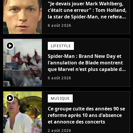
"Je devais jouer Mark Wahlberg,
c'était une erreur" : Tom Holland,
la star de Spider-Man, ne referait
pas ce blockbuster
6 août 2026
player2
LIFESTYLE
Spider-Man : Brand New Day et
l'annulation de Blade montrent
que Marvel n'est plus capable de
faire quoi que ce soit de simple
6 août 2026
player2
MUSIQUE
Ce groupe culte des années 90 se
reforme après 10 ans d'absence
et annonce des concerts
2 août 2026