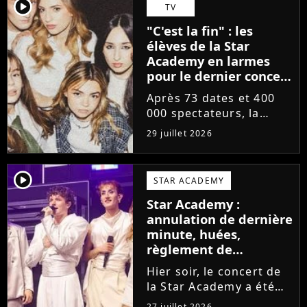
départs annoncés de
player2
TV
Michael Goldman, Lucie
"C'est la fin" : les
Bernardoni et Marlène
élèves de la Star
Schaff. La...
Academy en larmes
pour le dernier concert
de la tournée
Après 73 dates et 400
000 spectateurs, la
tournée de la Star
29 juillet 2026
Academy vient de se
terminer dans les
larmes. Sur les réseaux
player2
STAR ACADEMY
sociaux, les élèves
Star Academy :
adressent un dernier
annulation de dernière
message au public...
minute, huées,
règlement de
comptes... Que s'est-il
Hier soir, le concert de
passé au concert de
la Star Academy a été
Bayonne hier soir ?
mouvementé. Quelques
27 juillet 2026