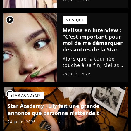
minutes avant le show,
trois élèves ont
annoncé ne pas vouloir
player2
MUSIQUE
monter sur scène pour
Melissa en interview :
des raisons politiques.
"C'est important pour
Leur...
moi de me démarquer
des autres de la Star
Academy"
Alors que la tournée
touche à sa fin, Melissa
se confie en interview
26 juillet 2026
sur Volum sur la
création de son EP tout
va bien (j'crois), son
player2
STAR ACADEMY
envie de gommer
l'étiquette Star
Star Academy : Lily fait une grande
Academy, le jeu...
annonce que personne n'attendait
24 juillet 2026