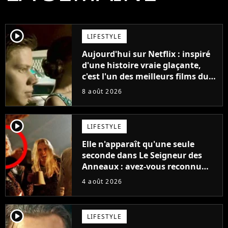
player2
LIFESTYLE
Aujourd'hui sur Netflix : inspiré
d'une histoire vraie glaçante,
c'est l'un des meilleurs films du
21ème siècle
8 août 2026
player2
LIFESTYLE
Elle n'apparaît qu'une seule
seconde dans Le Seigneur des
Anneaux : avez-vous reconnu
cette légende du cinéma dans la
4 août 2026
saga ?
player2
LIFESTYLE