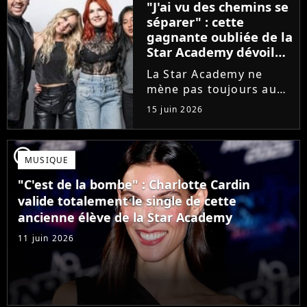
"J'ai vu des chemins se
que Jenifer et Nolwenn
séparer" : cette
Leroy !
gagnante oubliée de la
Star Academy dévoile
l'envers du décor du
La Star Academy ne
métier
mène pas toujours au
succès. Après l'échec de
15 juin 2026
son premier album,
Anisha Jo, gagnante de
la Star Academy 2022, a
player2
MUSIQUE
vu beaucoup de portes
se fermer. Sur
"C'est de la bombe" : Charlotte Cardin
Instagram, elle...
valide totalement le single de cette
ancienne élève de la Star Academy
11 juin 2026