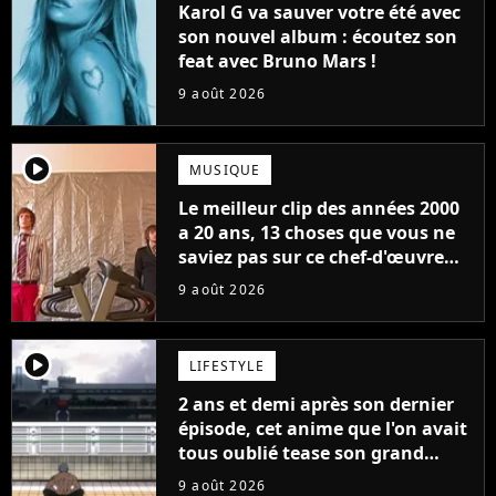
Karol G va sauver votre été avec
son nouvel album : écoutez son
feat avec Bruno Mars !
9 août 2026
player2
MUSIQUE
Le meilleur clip des années 2000
a 20 ans, 13 choses que vous ne
saviez pas sur ce chef-d'œuvre
qui a révolutionné YouTube
9 août 2026
player2
LIFESTYLE
2 ans et demi après son dernier
épisode, cet anime que l'on avait
tous oublié tease son grand
retour
9 août 2026