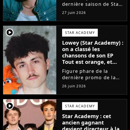
dernière saison de Star
Academy, Bastiaan fait
27 juin 2026
enfin les présentations
en musique. Découvrez
son premier single
player2
STAR ACADEMY
Château, très Troye
Lowey (Star Academy) :
Sivan dans l'esprit, et
on a classé les
son...
chansons de son EP
Tout est orange, et
voici la meilleure !
Figure phare de la
dernière promo de la
Star Academy, Léo se
26 juin 2026
lance enfin. Sous le nom
de scène Lowey, l'artiste
de 25 ans dévoile un
player2
STAR ACADEMY
premier EP énergique et
Star Academy : cet
très prometteur
ancien gagnant
nommé...
devient directeur à la