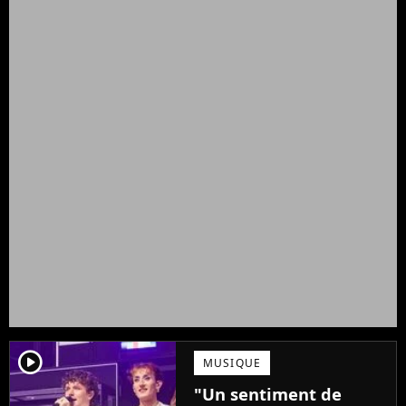
player2
MUSIQUE
"Un sentiment de