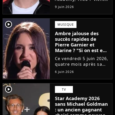
de sortir son premier
9 juin 2026
single Garçon solide. En
interview, l'ancien
candidat se livre à
player2
MUSIQUE
coeur ouvert sur
Ambre jalouse des
l'avenir incertain dans
succès rapides de
le milieu...
Pierre Garnier et
Marine ? "Si on est en
compétition..."
Ce vendredi 5 juin 2026,
quatre mois après sa
victoire à la Star
6 juin 2026
Academy, Ambre a
dévoilé J'me demande,
son premier single. Une
player2
TV
chanson arrivée
Star Academy 2026
tardivement vis-à-vis
sans Michael Goldman
des carrières...
: un ancien gagnant