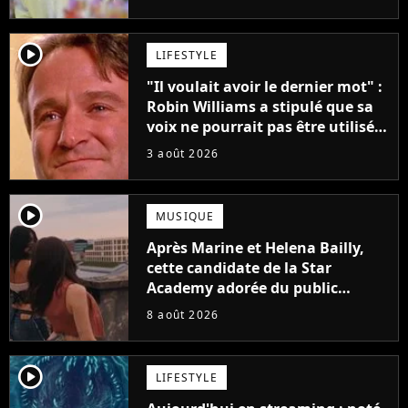
player2
LIFESTYLE
"Il voulait avoir le dernier mot" :
Robin Williams a stipulé que sa
voix ne pourrait pas être utilisée
avant 2039, pourtant Disney
3 août 2026
possède des enregistrements
inédits
player2
MUSIQUE
Après Marine et Helena Bailly,
cette candidate de la Star
Academy adorée du public
annonce son premier album,
8 août 2026
"C'est tellement puissant"
player2
LIFESTYLE