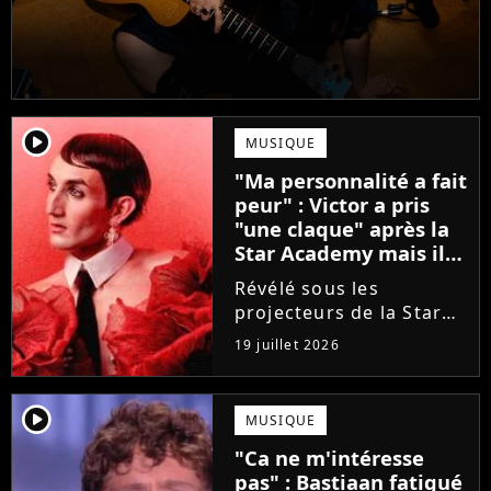
player2
MUSIQUE
"Ma personnalité a fait
peur" : Victor a pris
"une claque" après la
Star Academy mais il
en est ressorti plus
Révélé sous les
fort (interview)
projecteurs de la Star
Academy, Victor a fait
19 juillet 2026
face à la réalité brutale
de l'industrie musicale
après sa sortie de
player2
MUSIQUE
l'émission. Face à des
"Ca ne m'intéresse
maisons de disques
pas" : Bastiaan fatigué
frileuses,...