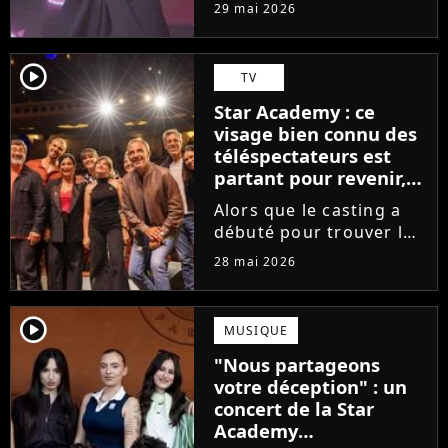
tournée, l'élève de la
29 mai 2026
Star Academy dévoile
son tout premier single.
Avec Garçon solide, le
player2
TV
chanteur livre une
Star Academy : ce
facette plus fragile de
visage bien connu des
sa personnalité....
téléspectateurs est
partant pour revenir,
sauf que la place est
Alors que le casting a
déjà prise
débuté pour trouver les
prochains Pierre
28 mai 2026
Garnier, Marine ou
Ambre, une professeure
emblématique de la Star
player2
MUSIQUE
Academy se positionne
"Nous partageons
pour enseigner le chant
votre déception" : un
aux...
concert de la Star
Academy