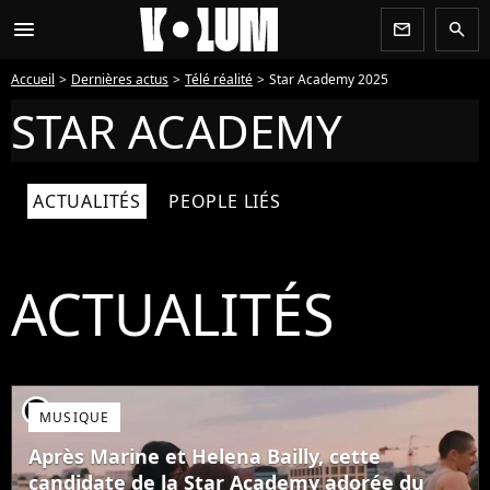
menu
newsletter
search
Accueil
Dernières actus
Télé réalité
Star Academy 2025
STAR ACADEMY
ACTUALITÉS
PEOPLE LIÉS
ACTUALITÉS
player2
MUSIQUE
Après Marine et Helena Bailly, cette
candidate de la Star Academy adorée du