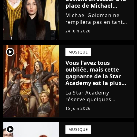
place de Michael
Goldman ? Il donne
Michael Goldman ne
enfin sa réponse
rempilera pas en tant
que directeur de la
24 juin 2026
prochaine saison de la
Star Academy. Mais qui
prendra sa place ? Alors
player2
MUSIQUE
que son nom circule,
Vous l'avez tous
cet ancien gagnant de
oubliée, mais cette
l'émission...
gagnante de la Star
Academy est la plus
écoutée de l'histoire
La Star Academy
de l'émission !
réserve quelques
surprises. Cette
15 juin 2026
gagnante totalement
oubliée de l'émission
est aujourd'hui plus
player2
MUSIQUE
écoutée en streaming