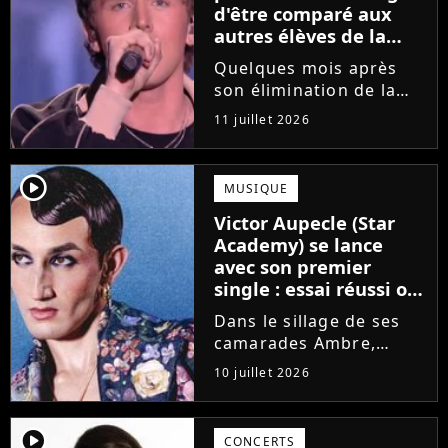
d'être comparé aux
autres élèves de la
Star Academy
Quelques mois après
son élimination de la
Star Academy, Bastiaan
11 juillet 2026
tente de lancer sa
carrière dans la
musique. Et pour ça, le
player2
MUSIQUE
chanteur a récemment
Victor Aupecle (Star
dévoilé "Château", son
Academy) se lance
premier single....
avec son premier
single : essai réussi ou
manqué ? Voici notre
Dans le sillage de ses
avis !
camarades Ambre,
Bastiaan ou Melissa,
10 juillet 2026
Victor Aupecle lance
son projet musical ce
vendredi 10 juillet avec
player2
CONCERTS