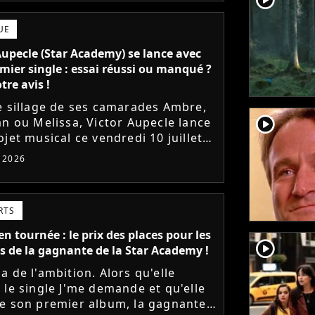
UE
Aupecle (Star Academy) se lance avec
mier single : essai réussi ou manqué ?
tre avis !
e sillage de ses camarades Ambre,
player2
an ou Melissa, Victor Aupecle lance
jet musical ce vendredi 10 juillet
a parution du single Je fais de mon
t 2026
Le demi-finaliste...
RTS
n tournée : le prix des places pour les
player2
s de la gagnante de la Star Academy !
a de l'ambition. Alors qu'elle
 le single J'me demande et qu'elle
e son premier album, la gagnante