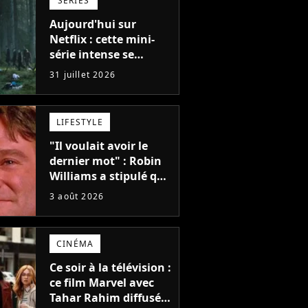
SÉRIES
Aujourd'hui sur
Netflix : cette mini-
série intense se
regarde en une seule
31 juillet 2026
après-midi
LIFESTYLE
"Il voulait avoir le
dernier mot" : Robin
Williams a stipulé que
sa voix ne pourrait
3 août 2026
pas être utilisée avant
2039, pourtant Disney
possède des
CINÉMA
enregistrements
inédits
Ce soir à la télévision :
ce film Marvel avec
Tahar Rahim diffusé