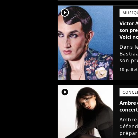
player2
MUSIQ
Victor 
son pre
Voici no
Dans l
Bastia
son pro
avec l
10 juille
mieux. 
player2
CONCE
Ambre e
concert
Ambre 
défend
prépar