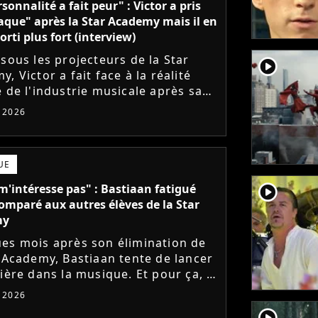
sonnalité a fait peur" : Victor a pris
aque" après la Star Academy mais il en
orti plus fort (interview)
 sous les projecteurs de la Star
player2
, Victor a fait face à la réalité
e de l'industrie musicale après sa
 de l'émission. Face à des maisons
t 2026
ues frileuses,...
UE
player2
m'intéresse pas" : Bastiaan fatigué
comparé aux autres élèves de la Star
my
es mois après son élimination de
r Academy, Bastiaan tente de lancer
ière dans la musique. Et pour ça, le
ur a récemment dévoilé "Château",
t 2026
mier single....
player2