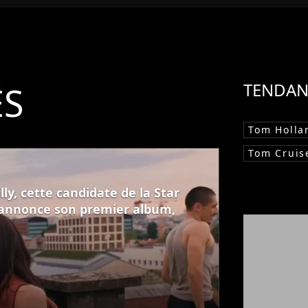
ÉS
TENDAN
Tom Holla
Tom Cruis
ly, cette candidate de la Star
 annonce son premier album,