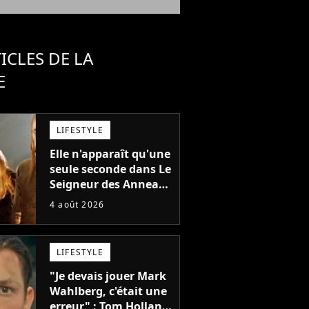
ICLES DE LA
E
LIFESTYLE
Elle n'apparaît qu'une
seule seconde dans Le
Seigneur des Anneaux
: avez-vous reconnu
4 août 2026
cette légende du
cinéma dans la saga ?
LIFESTYLE
"Je devais jouer Mark
Wahlberg, c'était une
erreur" : Tom Holland,