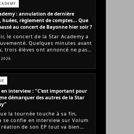
ACADEMY
ademy : annulation de dernière
 huées, règlement de comptes... Que
l passé au concert de Bayonne hier soir ?
ir, le concert de la Star Academy a
uvementé. Quelques minutes avant
w, trois élèves ont annoncé ne pas
r monter sur scène pour des
t 2026
 politiques. Leur...
UE
 en interview : "C'est important pour
me démarquer des autres de la Star
my"
que la tournée touche à sa fin,
a se confie en interview sur Volum
 création de son EP tout va bien
s), son envie de gommer l'étiquette