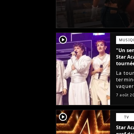
player2
MUSIQ
"Un sen
Star Ac
tourné
La tou
termin
vaquer 
cet élè
7 août 2
de ne p
player2
TV
Star Ac
prof da