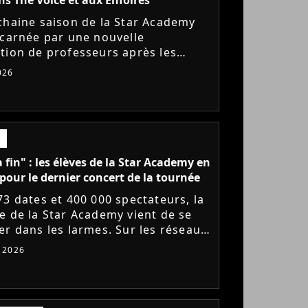
chaine saison de la Star Academy
ncarnée par une nouvelle
tion de professeurs après les
s annoncés de Michael Goldman,
026
Bernardoni et Marlène Schaff. La...
a fin" : les élèves de la Star Academy en
pour le dernier concert de la tournée
73 dates et 400 000 spectateurs, la
e de la Star Academy vient de se
er dans les larmes. Sur les réseaux
x, les élèves adressent un dernier
t 2026
e au public...