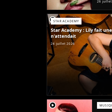
26 juille
Star Ac
player2
STAR ACADEMY
Star Academy : Lily fait u
n'attendait
24 juillet 2026
player2
MUSIQ