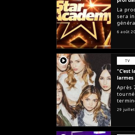
La pro
sera i
généra
départ
6 août 2
Lucie 
player2
TV
"C'est l
larmes 
Après 
tourné
termin
sociau
29 juille
messag