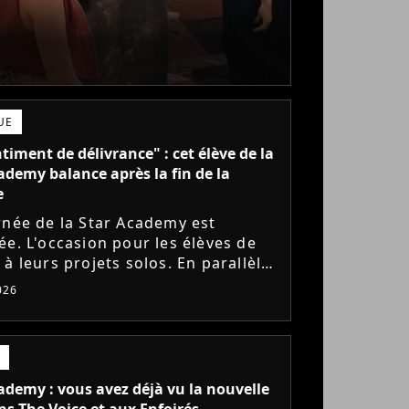
UE
timent de délivrance" : cet élève de la
ademy balance après la fin de la
e
rnée de la Star Academy est
ée. L'occasion pour les élèves de
à leurs projets solos. En parallèle,
ve sort du silence et se dit soulagé
026
lus être sur...
ademy : vous avez déjà vu la nouvelle
ns The Voice et aux Enfoirés