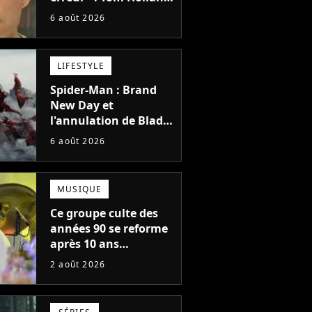
la star de Spider-Man,
6 août 2026
ne referait pas ce
blockbuster
LIFESTYLE
Spider-Man : Brand
New Day et
l'annulation de Blade
montrent que Marvel
6 août 2026
n'est plus capable de
faire quoi que ce soit
de simple
MUSIQUE
Ce groupe culte des
années 90 se reforme
après 10 ans
d'absence et annonce
2 août 2026
des concerts