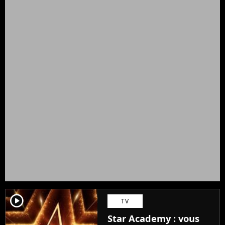
player2
TV
Star Academy : vous