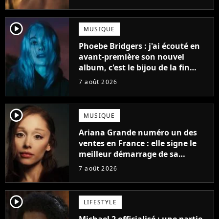
player2
MUSIQUE
Phoebe Bridgers : j'ai écouté en
avant-première son nouvel
album, c'est le bijou de la fin
d'été
7 août 2026
player2
MUSIQUE
Ariana Grande numéro un des
ventes en France : elle signe le
meilleur démarrage de sa
carrière avec son album Petal
7 août 2026
player2
LIFESTYLE
Michael 2 officialisé : une partie