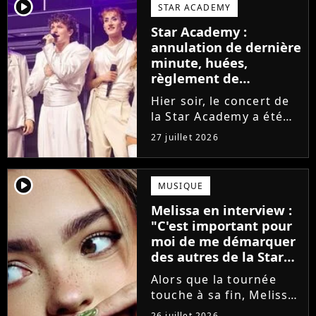
larmes. Sur les réseaux
player2
STAR ACADEMY
sociaux, les élèves
Star Academy :
adressent un dernier
annulation de dernière
message au public...
minute, huées,
règlement de
comptes... Que s'est-il
Hier soir, le concert de
passé au concert de
la Star Academy a été
Bayonne hier soir ?
mouvementé. Quelques
27 juillet 2026
minutes avant le show,
trois élèves ont
annoncé ne pas vouloir
player2
MUSIQUE
monter sur scène pour
Melissa en interview :
des raisons politiques.
"C'est important pour
Leur...
moi de me démarquer
des autres de la Star
Academy"
Alors que la tournée
touche à sa fin, Melissa
se confie en interview
26 juillet 2026