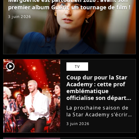
ambitions. Son rêve...
premier album Guérir, un tournage de film !
3 juin 2026
player2
TV
Coup dur pour la Star
Academy : cette prof
emblématique
officialise son départ,
"Ça devenait assez
La prochaine saison de
compliqué"
la Star Academy s'écrira
avec une nouvelle
3 juin 2026
recrue dans ses rangs.
Coach d'expression