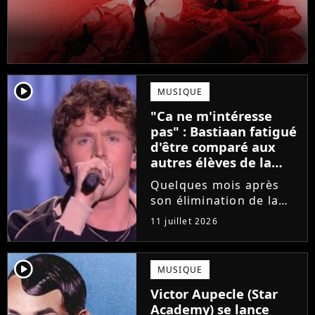
player2
MUSIQUE
"Ca ne m'intéresse
pas" : Bastiaan fatigué
d'être comparé aux
autres élèves de la
Star Academy
Quelques mois après
son élimination de la
Star Academy, Bastiaan
11 juillet 2026
tente de lancer sa
carrière dans la
musique. Et pour ça, le
player2
MUSIQUE
chanteur a récemment
Victor Aupecle (Star
dévoilé "Château", son
Academy) se lance
premier single....