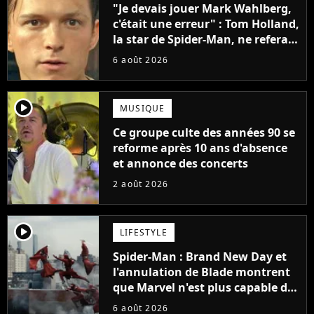
"Je devais jouer Mark Wahlberg,
c'était une erreur" : Tom Holland,
la star de Spider-Man, ne referait
pas ce blockbuster
6 août 2026
player2
MUSIQUE
Ce groupe culte des années 90 se
reforme après 10 ans d'absence
et annonce des concerts
2 août 2026
player2
LIFESTYLE
Spider-Man : Brand New Day et
l'annulation de Blade montrent
que Marvel n'est plus capable de
faire quoi que ce soit de simple
6 août 2026