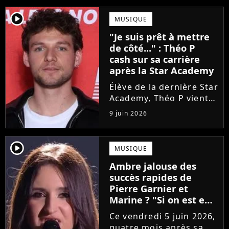
player2
MUSIQUE
"Je suis prêt à mettre
de côté..." : Théo P
cash sur sa carrière
après la Star Academy
Élève de la dernière Star
Academy, Théo P vient
de sortir son premier
9 juin 2026
single Garçon solide. En
interview, l'ancien
candidat se livre à
player2
MUSIQUE
coeur ouvert sur
Ambre jalouse des
l'avenir incertain dans
succès rapides de
le milieu...
Pierre Garnier et
Marine ? "Si on est en
compétition..."
Ce vendredi 5 juin 2026,
quatre mois après sa