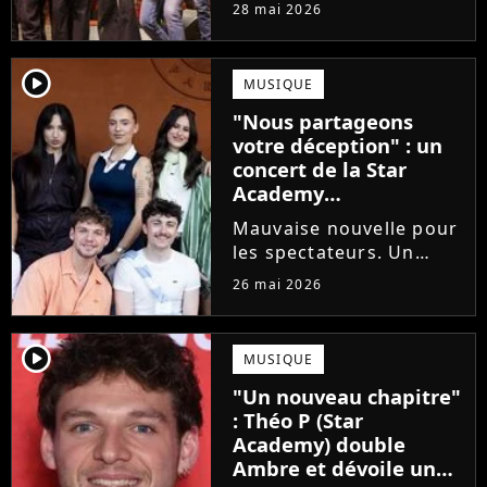
prochains Pierre
28 mai 2026
Garnier, Marine ou
Ambre, une professeure
emblématique de la Star
player2
MUSIQUE
Academy se positionne
"Nous partageons
pour enseigner le chant
votre déception" : un
aux...
concert de la Star
Academy
définitivement annulé
Mauvaise nouvelle pour
les spectateurs. Un
concert de la Star
26 mai 2026
Academy, annulé à la
dernière minute pour
des raisons de santé, ne
player2
MUSIQUE
sera finalement pas
"Un nouveau chapitre"
reprogrammé.
: Théo P (Star
Academy) double
Ambre et dévoile un