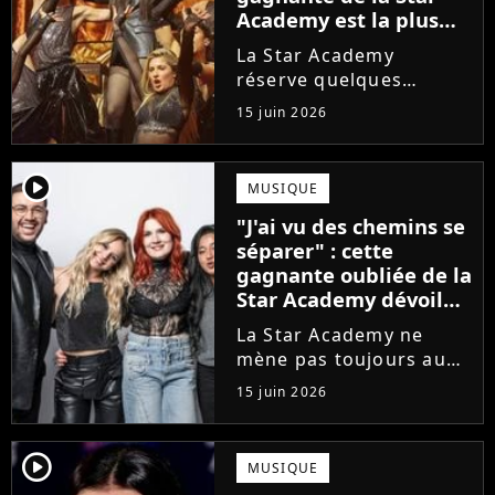
Academy est la plus
écoutée de l'histoire
La Star Academy
de l'émission !
réserve quelques
surprises. Cette
15 juin 2026
gagnante totalement
oubliée de l'émission
est aujourd'hui plus
player2
MUSIQUE
écoutée en streaming
"J'ai vu des chemins se
que Jenifer et Nolwenn
séparer" : cette
Leroy !
gagnante oubliée de la
Star Academy dévoile
l'envers du décor du
La Star Academy ne
métier
mène pas toujours au
succès. Après l'échec de
15 juin 2026
son premier album,
Anisha Jo, gagnante de
la Star Academy 2022, a
player2
MUSIQUE
vu beaucoup de portes