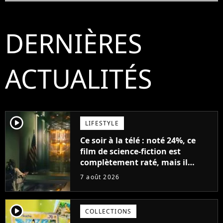
DERNIÈRES
ACTUALITÉS
player2
LIFESTYLE
Ce soir à la télé : noté 24%, ce
film de science-fiction est
complètement raté, mais il
aurait pu être encore pire à
7 août 2026
cause de son acteur
player2
COLLECTIONS