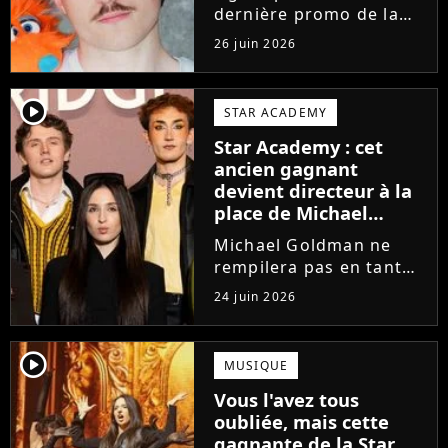
dernière promo de la
Star Academy, Léo se
26 juin 2026
lance enfin. Sous le nom
de scène Lowey, l'artiste
de 25 ans dévoile un
player2
STAR ACADEMY
premier EP énergique et
Star Academy : cet
très prometteur
ancien gagnant
nommé...
devient directeur à la
place de Michael
Goldman ? Il donne
Michael Goldman ne
enfin sa réponse
rempilera pas en tant
que directeur de la
24 juin 2026
prochaine saison de la
Star Academy. Mais qui
prendra sa place ? Alors
player2
MUSIQUE
que son nom circule,
Vous l'avez tous
cet ancien gagnant de
oubliée, mais cette
l'émission...
gagnante de la Star