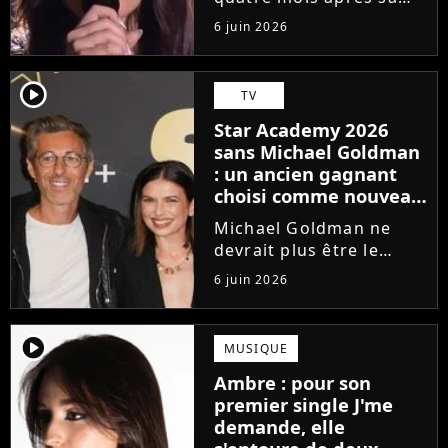
victoire à la Star
6 juin 2026
Academy, Ambre a
dévoilé J'me demande,
son premier single. Une
player2
TV
chanson arrivée
Star Academy 2026
tardivement vis-à-vis
sans Michael Goldman
des carrières...
: un ancien gagnant
choisi comme nouveau
directeur ?
Michael Goldman ne
devrait plus être le
directeur de la Star
6 juin 2026
Academy lors de la
saison 2026. Et pour lui
succéder, c'est un
player2
MUSIQUE
ancien gagnant de
Ambre : pour son
l'émission de TF1 qui
premier single J'me
sera aujourd'hui...
demande, elle