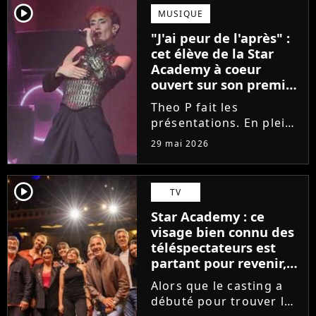
scénique de l'émission,
player2
MUSIQUE
Marlène Schaff ne
"J'ai peur de l'après" :
rempilera pas à la table
cet élève de la Star
des professeurs...
Academy à coeur
ouvert sur son premier
single intime
Theo P fait les
présentations. En pleine
tournée, l'élève de la
29 mai 2026
Star Academy dévoile
son tout premier single.
Avec Garçon solide, le
player2
TV
chanteur livre une
Star Academy : ce
facette plus fragile de
visage bien connu des
sa personnalité....
téléspectateurs est
partant pour revenir,
sauf que la place est
Alors que le casting a
déjà prise
débuté pour trouver les