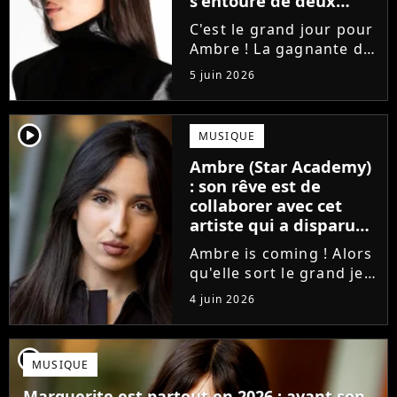
s'entoure de deux
proches de Slimane
C'est le grand jour pour
Ambre ! La gagnante de
la Star Academy fait ses
5 juin 2026
premiers pas dans
l'industrie en publiant
J'me demande, un
player2
MUSIQUE
premier single que la
Ambre (Star Academy)
chanteuse a
: son rêve est de
confectionné avec...
collaborer avec cet
artiste qui a disparu
des radars, "c'est un
Ambre is coming ! Alors
génie"
qu'elle sort le grand jeu
cette semaine en
4 juin 2026
publiant son premier
single J'me demande, la
gagnante de la Star
player2
MUSIQUE
Academy affiche
clairement ses
Marguerite est partout en 2026 : avant son