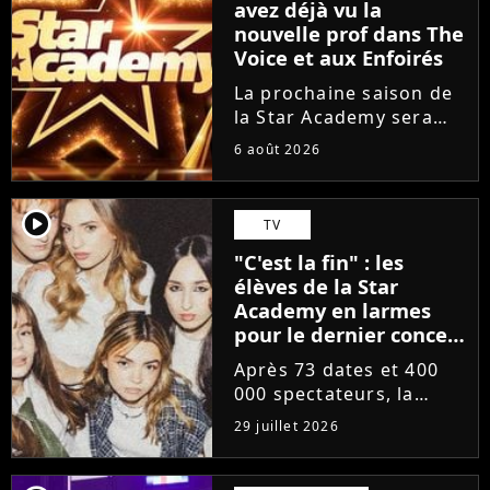
avez déjà vu la
nouvelle prof dans The
Voice et aux Enfoirés
La prochaine saison de
la Star Academy sera
incarnée par une
6 août 2026
nouvelle génération de
professeurs après les
départs annoncés de
player2
TV
Michael Goldman, Lucie
"C'est la fin" : les
Bernardoni et Marlène
élèves de la Star
Schaff. La...
Academy en larmes
pour le dernier concert
de la tournée
Après 73 dates et 400
000 spectateurs, la
tournée de la Star
29 juillet 2026
Academy vient de se
terminer dans les