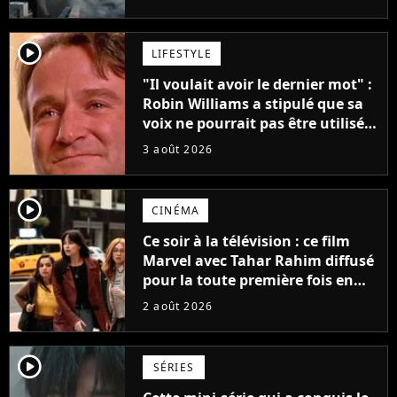
player2
LIFESTYLE
"Il voulait avoir le dernier mot" :
Robin Williams a stipulé que sa
voix ne pourrait pas être utilisée
avant 2039, pourtant Disney
3 août 2026
possède des enregistrements
inédits
player2
CINÉMA
Ce soir à la télévision : ce film
Marvel avec Tahar Rahim diffusé
pour la toute première fois en
France
2 août 2026
player2
SÉRIES