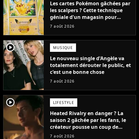
Les cartes Pokémon gâchées par
les scalpers ? Cette technique
géniale d'un magasin pour
ruiner les revendeurs
7 août 2026
player2
MUSIQUE
Le nouveau single d'Angèle va
totalement dérouter le public, et
c'est une bonne chose
7 août 2026
player2
LIFESTYLE
Heated Rivalry en danger ? La
saison 2 gâchée par les fans, le
créateur pousse un coup de
gueule
7 août 2026