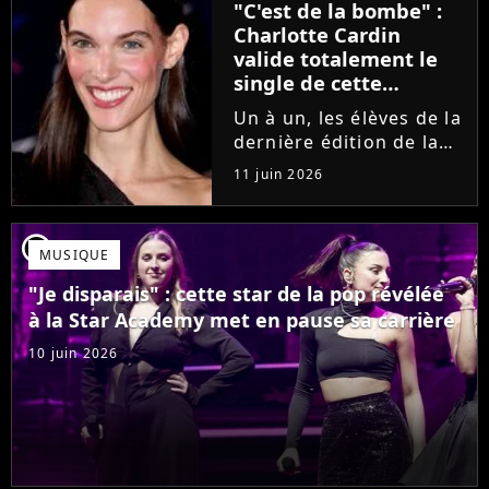
"C'est de la bombe" :
se fermer. Sur
Charlotte Cardin
Instagram, elle...
valide totalement le
single de cette
ancienne élève de la
Un à un, les élèves de la
Star Academy
dernière édition de la
Star Academy se font
11 juin 2026
une place dans le nid.
Dans le sillage d'Ambre,
c'est au tour de Lily
player2
MUSIQUE
Campa de présenter
son univers à travers...
"Je disparais" : cette star de la pop révélée
à la Star Academy met en pause sa carrière
10 juin 2026