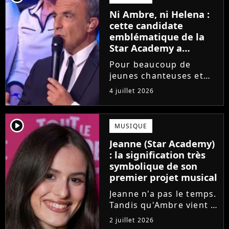
saison de la Star
Ni Ambre, ni Helena :
Academy annonce les
cette candidate
dates de sa...
emblématique de la
Star Academy a
souffert après
Pour beaucoup de
l'émission, "J'étais
jeunes chanteuses et
traitée de potiche"
chanteurs, la Star
4 juillet 2026
Academy est un rêve.
Mais comme l'a rappelé
une ancienne gagnante,
player2
MUSIQUE
l'émission de TF1 n'est
Jeanne (Star Academy)
pas toujours simple à
: la signification très
vivre.
symbolique de son
premier projet musical
Jeanne n'a pas le temps.
Tandis qu'Ambre vient à
peine de dévoiler son
2 juillet 2026
premier single, l'ex-