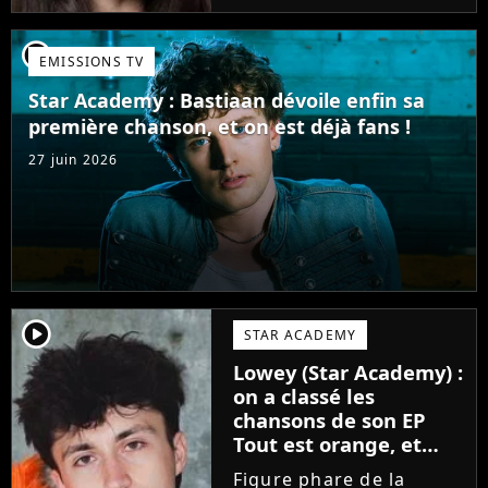
candidate de la Star
Academy s'apprête à
player2
EMISSIONS TV
sortir un troisième titre
(Les règles) et vient...
Star Academy : Bastiaan dévoile enfin sa
première chanson, et on est déjà fans !
27 juin 2026
player2
STAR ACADEMY
Lowey (Star Academy) :
on a classé les
chansons de son EP
Tout est orange, et
voici la meilleure !
Figure phare de la