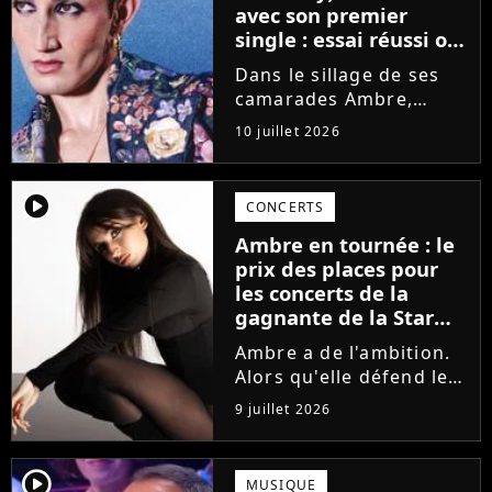
avec son premier
single : essai réussi ou
manqué ? Voici notre
Dans le sillage de ses
avis !
camarades Ambre,
Bastiaan ou Melissa,
10 juillet 2026
Victor Aupecle lance
son projet musical ce
vendredi 10 juillet avec
player2
CONCERTS
la parution du single Je
Ambre en tournée : le
fais de mon mieux. Le
prix des places pour
demi-finaliste...
les concerts de la
gagnante de la Star
Academy !
Ambre a de l'ambition.
Alors qu'elle défend le
single J'me demande et
9 juillet 2026
qu'elle prépare son
premier album, la
gagnante de la dernière
player2
MUSIQUE