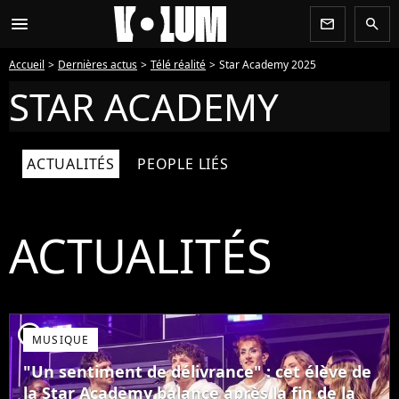
menu
newsletter
search
Accueil
Dernières actus
Télé réalité
Star Academy 2025
STAR ACADEMY
ACTUALITÉS
PEOPLE LIÉS
ACTUALITÉS
player2
MUSIQUE
"Un sentiment de délivrance" : cet élève de
la Star Academy balance après la fin de la