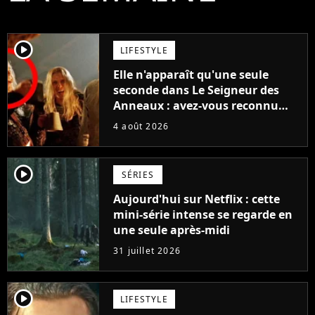
player2
LIFESTYLE
Elle n'apparaît qu'une seule
seconde dans Le Seigneur des
Anneaux : avez-vous reconnu
cette légende du cinéma dans la
4 août 2026
saga ?
player2
SÉRIES
Aujourd'hui sur Netflix : cette
mini-série intense se regarde en
une seule après-midi
31 juillet 2026
player2
LIFESTYLE