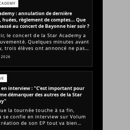
ACADEMY
ademy : annulation de dernière
 huées, règlement de comptes... Que
l passé au concert de Bayonne hier soir ?
ir, le concert de la Star Academy a
uvementé. Quelques minutes avant
w, trois élèves ont annoncé ne pas
r monter sur scène pour des
t 2026
 politiques. Leur...
UE
 en interview : "C'est important pour
me démarquer des autres de la Star
my"
que la tournée touche à sa fin,
a se confie en interview sur Volum
 création de son EP tout va bien
s), son envie de gommer l'étiquette