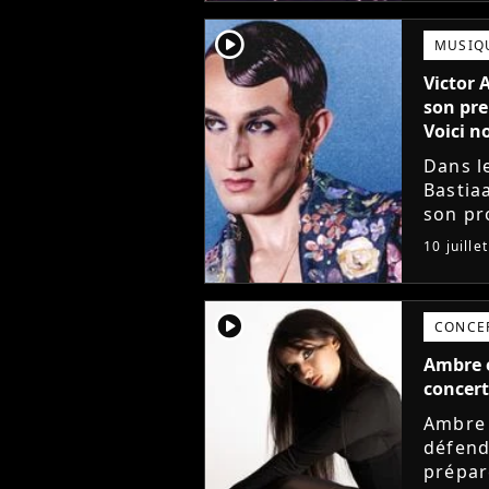
player2
MUSIQ
Victor 
son pre
Voici no
Dans l
Bastia
son pro
avec l
10 juille
mieux. 
player2
CONCE
Ambre e
concert
Ambre 
défend
prépar