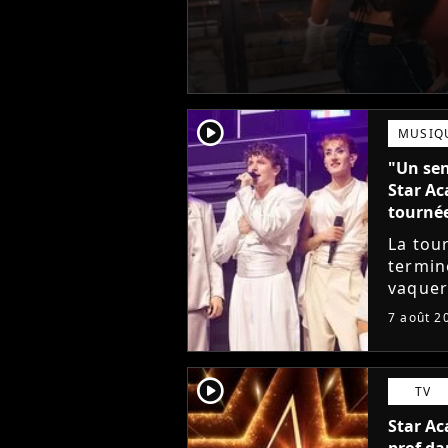
player2
MUSIQ
"Un sen
Star Ac
tourné
La tou
termin
vaquer 
cet élè
7 août 2
de ne p
player2
TV
Star Ac
prof da