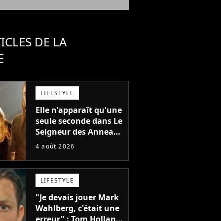
ICLES DE LA
E
LIFESTYLE
Elle n'apparaît qu'une
seule seconde dans Le
Seigneur des Anneaux
: avez-vous reconnu
4 août 2026
cette légende du
cinéma dans la saga ?
LIFESTYLE
"Je devais jouer Mark
Wahlberg, c'était une
erreur" : Tom Holland,