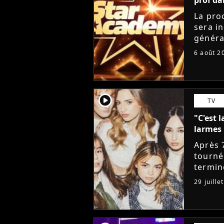
La pro
sera i
généra
départ
6 août 2
Lucie 
player2
TV
"C'est l
larmes 
Après 
tourné
termin
sociau
29 juille
messag