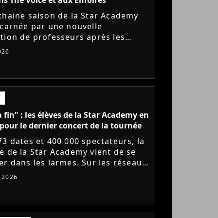
chaine saison de la Star Academy
ncarnée par une nouvelle
tion de professeurs après les
s annoncés de Michael Goldman,
026
Bernardoni et Marlène Schaff. La...
a fin" : les élèves de la Star Academy en
pour le dernier concert de la tournée
73 dates et 400 000 spectateurs, la
e de la Star Academy vient de se
er dans les larmes. Sur les réseaux
x, les élèves adressent un dernier
t 2026
e au public...