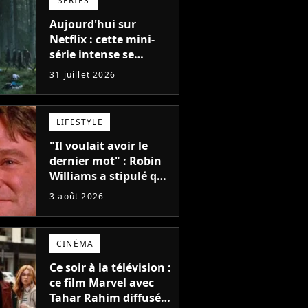
SÉRIES
Aujourd'hui sur
Netflix : cette mini-
série intense se
regarde en une seule
31 juillet 2026
après-midi
LIFESTYLE
"Il voulait avoir le
dernier mot" : Robin
Williams a stipulé que
sa voix ne pourrait
3 août 2026
pas être utilisée avant
2039, pourtant Disney
possède des
CINÉMA
enregistrements
inédits
Ce soir à la télévision :
ce film Marvel avec
Tahar Rahim diffusé