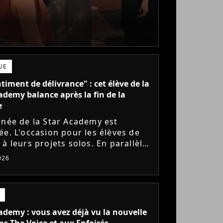
UE
timent de délivrance" : cet élève de la
ademy balance après la fin de la
e
rnée de la Star Academy est
ée. L'occasion pour les élèves de
à leurs projets solos. En parallèle,
ve sort du silence et se dit soulagé
026
lus être sur...
ademy : vous avez déjà vu la nouvelle
ns The Voice et aux Enfoirés