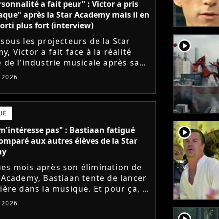
sonnalité a fait peur" : Victor a pris
aque" après la Star Academy mais il en
orti plus fort (interview)
 sous les projecteurs de la Star
player2
, Victor a fait face à la réalité
e de l'industrie musicale après sa
 de l'émission. Face à des maisons
t 2026
ues frileuses,...
UE
player2
m'intéresse pas" : Bastiaan fatigué
comparé aux autres élèves de la Star
my
es mois après son élimination de
r Academy, Bastiaan tente de lancer
ière dans la musique. Et pour ça, le
ur a récemment dévoilé "Château",
t 2026
mier single....
player2