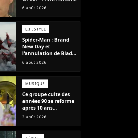
la star de Spider-Man,
6 août 2026
ne referait pas ce
blockbuster
LIFESTYLE
Spider-Man : Brand
New Day et
l'annulation de Blade
montrent que Marvel
6 août 2026
n'est plus capable de
faire quoi que ce soit
de simple
MUSIQUE
Ce groupe culte des
années 90 se reforme
après 10 ans
d'absence et annonce
2 août 2026
des concerts