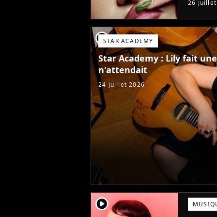
26 juille
Star Ac
player2
STAR ACADEMY
Star Academy : Lily fait u
n'attendait
24 juillet 2026
player2
MUSIQ