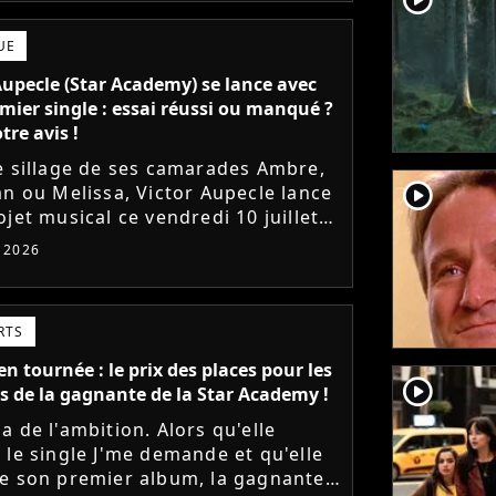
UE
Aupecle (Star Academy) se lance avec
mier single : essai réussi ou manqué ?
tre avis !
e sillage de ses camarades Ambre,
player2
an ou Melissa, Victor Aupecle lance
jet musical ce vendredi 10 juillet
a parution du single Je fais de mon
t 2026
Le demi-finaliste...
RTS
n tournée : le prix des places pour les
player2
s de la gagnante de la Star Academy !
a de l'ambition. Alors qu'elle
 le single J'me demande et qu'elle
e son premier album, la gagnante