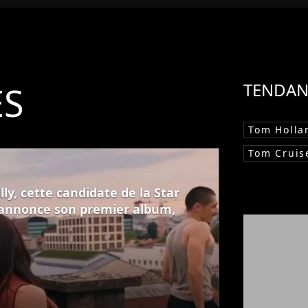
ÉS
TENDAN
Tom Holla
Tom Cruis
ly, cette candidate de la Star
 annonce son premier album,