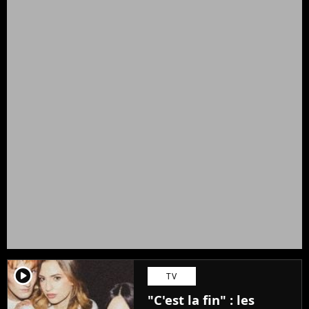
player2
TV
"C'est la fin" : les