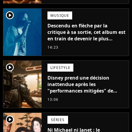
player2
MUSIQUE
Descendu en flèche par la
critique à sa sortie, cet album est
en train de devenir le plus
populaire de son auteur
14:23
player2
LIFESTYLE
Disney prend une décision
inattendue après les
"performances mitigées" de
Vaiana et The Mandalorian &
13:06
Grogu au box-office
player2
SÉRIES
Ni Michael ni Janet : le