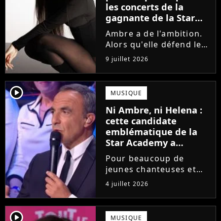
les concerts de la
gagnante de la Star
Academy !
Ambre a de l'ambition.
Alors qu'elle défend le
single J'me demande et
9 juillet 2026
qu'elle prépare son
premier album, la
gagnante de la dernière
player2
MUSIQUE
saison de la Star
Ni Ambre, ni Helena :
Academy annonce les
cette candidate
dates de sa...
emblématique de la
Star Academy a
souffert après
Pour beaucoup de
l'émission, "J'étais
jeunes chanteuses et
traitée de potiche"
chanteurs, la Star
4 juillet 2026
Academy est un rêve.
Mais comme l'a rappelé
une ancienne gagnante,
player2
MUSIQUE