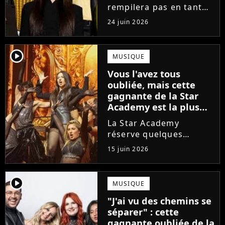
enfin sa réponse
rempilera pas en tant
que directeur de la
24 juin 2026
prochaine saison de la
Star Academy. Mais qui
prendra sa place ? Alors
player2
MUSIQUE
que son nom circule,
Vous l'avez tous
cet ancien gagnant de
oubliée, mais cette
l'émission...
gagnante de la Star
Academy est la plus
écoutée de l'histoire
La Star Academy
de l'émission !
réserve quelques
surprises. Cette
15 juin 2026
gagnante totalement
oubliée de l'émission
est aujourd'hui plus
player2
MUSIQUE
écoutée en streaming
"J'ai vu des chemins se
que Jenifer et Nolwenn
séparer" : cette
Leroy !
gagnante oubliée de la