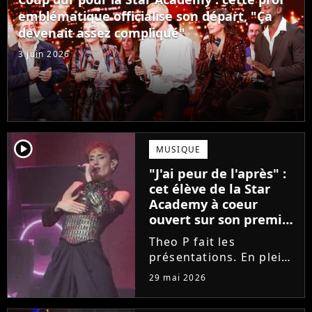
Laura Felpin, Harpo...
emblématique officialise son départ, "Ça
devenait assez compliqué"
3 juin 2026
player2
MUSIQUE
"J'ai peur de l'après" :
cet élève de la Star
Academy à coeur
ouvert sur son premier
single intime
Theo P fait les
présentations. En pleine
tournée, l'élève de la
29 mai 2026
Star Academy dévoile
son tout premier single.