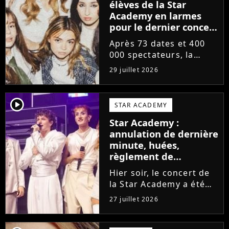
élèves de la Star
Academy en larmes
pour le dernier concert
de la tournée
Après 73 dates et 400
000 spectateurs, la
tournée de la Star
29 juillet 2026
Academy vient de se
terminer dans les
larmes. Sur les réseaux
player2
STAR ACADEMY
sociaux, les élèves
Star Academy :
adressent un dernier
annulation de dernière
message au public...
minute, huées,
règlement de
comptes... Que s'est-il
Hier soir, le concert de
passé au concert de
la Star Academy a été
Bayonne hier soir ?
mouvementé. Quelques
27 juillet 2026
minutes avant le show,
trois élèves ont