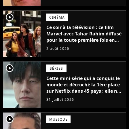
possède des enregistrements
inédits
player2
CINÉMA
Ce soir à la télévision : ce film
Marvel avec Tahar Rahim diffusé
pour la toute première fois en
France
2 août 2026
player2
SÉRIES
Cette mini-série qui a conquis le
monde et décroché la 1ère place
sur Netflix dans 45 pays : elle ne
compte que 10 épisodes et c'est
31 juillet 2026
un phénomène mondial
player2
MUSIQUE