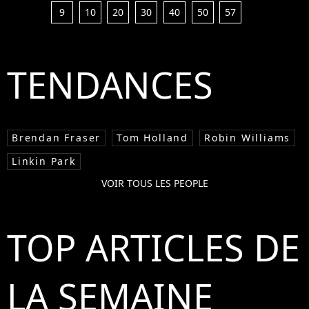
9
10
20
30
40
50
57
TENDANCES
Brendan Fraser
Tom Holland
Robin Williams
Linkin Park
VOIR TOUS LES PEOPLE
TOP ARTICLES DE
LA SEMAINE