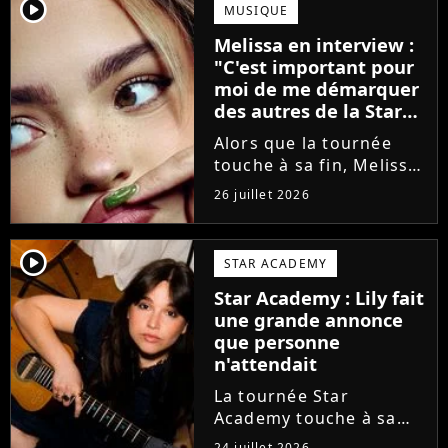
annoncé ne pas vouloir
player2
MUSIQUE
monter sur scène pour
Melissa en interview :
des raisons politiques.
"C'est important pour
Leur...
moi de me démarquer
des autres de la Star
Academy"
Alors que la tournée
touche à sa fin, Melissa
se confie en interview
26 juillet 2026
sur Volum sur la
création de son EP tout
va bien (j'crois), son
player2
STAR ACADEMY
envie de gommer
Star Academy : Lily fait
l'étiquette Star
une grande annonce
Academy, le jeu...
que personne
n'attendait
La tournée Star
Academy touche à sa
fin. Et bonne nouvelle :
24 juillet 2026