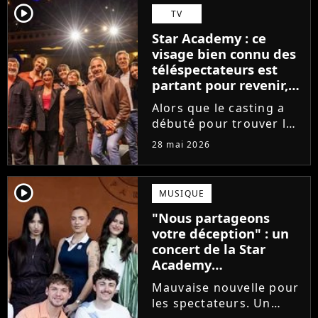
Avec Garçon solide, le
player2
TV
chanteur livre une
Star Academy : ce
facette plus fragile de
visage bien connu des
sa personnalité....
téléspectateurs est
partant pour revenir,
sauf que la place est
Alors que le casting a
déjà prise
débuté pour trouver les
prochains Pierre
28 mai 2026
Garnier, Marine ou
Ambre, une professeure
emblématique de la Star
player2
MUSIQUE
Academy se positionne
"Nous partageons
pour enseigner le chant
votre déception" : un
aux...
concert de la Star
Academy
définitivement annulé
Mauvaise nouvelle pour
les spectateurs. Un