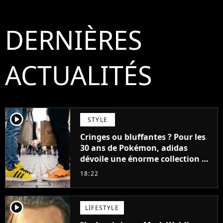
DERNIÈRES
ACTUALITÉS
player2
STYLE
Cringes ou bluffantes ? Pour les
30 ans de Pokémon, adidas
dévoile une énorme collection de
sneakers et je ne sais pas quoi en
18:22
penser
player2
LIFESTYLE