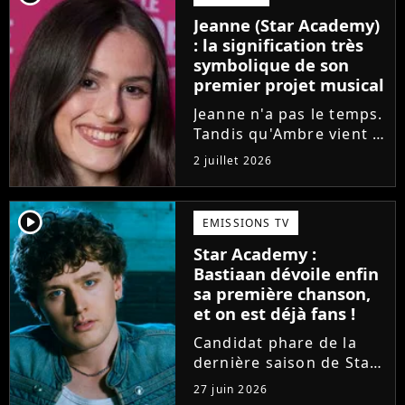
l'émission de TF1 n'est
Jeanne (Star Academy)
pas toujours simple à
: la signification très
vivre.
symbolique de son
premier projet musical
Jeanne n'a pas le temps.
Tandis qu'Ambre vient à
peine de dévoiler son
2 juillet 2026
premier single, l'ex-
candidate de la Star
Academy s'apprête à
player2
EMISSIONS TV
sortir un troisième titre
Star Academy :
(Les règles) et vient...
Bastiaan dévoile enfin
sa première chanson,
et on est déjà fans !
Candidat phare de la
dernière saison de Star
Academy, Bastiaan fait
27 juin 2026
enfin les présentations