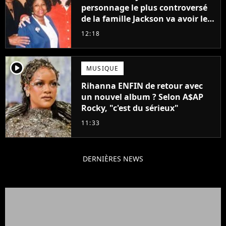
personnage le plus controversé
de la famille Jackson va avoir le
droit à sa propre série
12:18
player2
MUSIQUE
Rihanna ENFIN de retour avec
un nouvel album ? Selon A$AP
Rocky, "c'est du sérieux"
11:33
DERNIÈRES NEWS