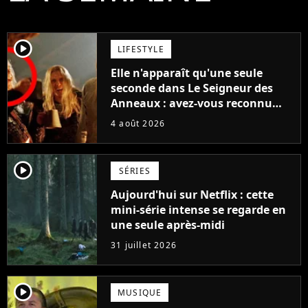
player2
LIFESTYLE
Elle n'apparaît qu'une seule
seconde dans Le Seigneur des
Anneaux : avez-vous reconnu
cette légende du cinéma dans la
4 août 2026
saga ?
player2
SÉRIES
Aujourd'hui sur Netflix : cette
mini-série intense se regarde en
une seule après-midi
31 juillet 2026
player2
MUSIQUE