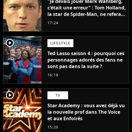
"Je devais jouer Mark Wahlberg,
c'était une erreur" : Tom Holland,
la star de Spider-Man, ne referait
pas ce blockbuster
17:24
player2
LIFESTYLE
Ted Lasso saison 4 : pourquoi ces
personnages adorés des fans ne
sont pas dans la suite ?
16:18
player2
TV
Star Academy : vous avez déjà vu
la nouvelle prof dans The Voice
et aux Enfoirés
15:20