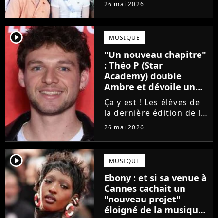
concert de la Star
26 mai 2026
Academy, annulé à la
dernière minute pour
des raisons de santé, ne
player2
MUSIQUE
sera finalement pas
"Un nouveau chapitre"
reprogrammé.
: Théo P (Star
Academy) double
Ambre et dévoile un
premier extrait de son
Ça y est ! Les élèves de
single
la dernière édition de la
Star Academy
26 mai 2026
commencent enfin à
publier leurs singles et
c'est Théo P qui sera le
player2
MUSIQUE
prochain à faire le
Ebony : et si sa venue à
grand saut. Découvrez
Cannes cachait un
un extrait...
"nouveau projet"
éloigné de la musique