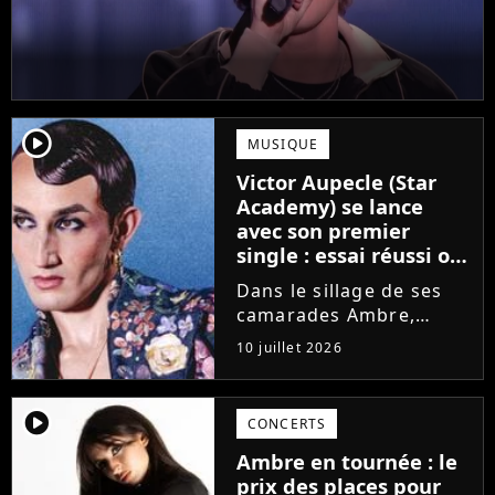
player2
MUSIQUE
Victor Aupecle (Star
Academy) se lance
avec son premier
single : essai réussi ou
manqué ? Voici notre
Dans le sillage de ses
avis !
camarades Ambre,
Bastiaan ou Melissa,
10 juillet 2026
Victor Aupecle lance
son projet musical ce
vendredi 10 juillet avec
player2
CONCERTS
la parution du single Je
Ambre en tournée : le
fais de mon mieux. Le
prix des places pour
demi-finaliste...