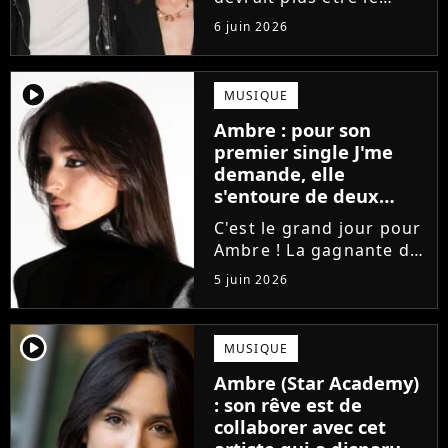
directeur de la Star
6 juin 2026
Academy lors de la
saison 2026. Et pour lui
succéder, c'est un
player2
MUSIQUE
ancien gagnant de
Ambre : pour son
l'émission de TF1 qui
premier single J'me
sera aujourd'hui...
demande, elle
s'entoure de deux
proches de Slimane
C'est le grand jour pour
Ambre ! La gagnante de
la Star Academy fait ses
5 juin 2026
premiers pas dans
l'industrie en publiant
J'me demande, un
player2
MUSIQUE
premier single que la
Ambre (Star Academy)
chanteuse a
: son rêve est de
confectionné avec...
collaborer avec cet