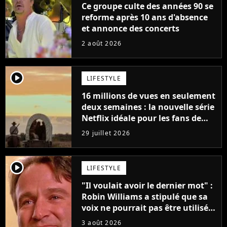
Ce groupe culte des années 90 se
reforme après 10 ans d'absence
et annonce des concerts
2 août 2026
player2
LIFESTYLE
16 millions de vues en seulement
deux semaines : la nouvelle série
Netflix idéale pour les fans de
Yellowstone
29 juillet 2026
player2
LIFESTYLE
"Il voulait avoir le dernier mot" :
Robin Williams a stipulé que sa
voix ne pourrait pas être utilisée
avant 2039, pourtant Disney
3 août 2026