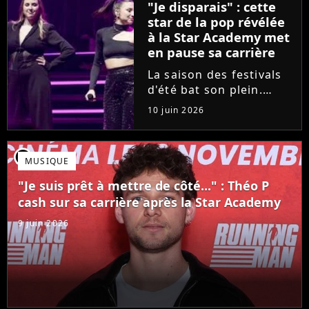
"Je disparais" : cette
son univers à travers...
star de la pop révélée
à la Star Academy met
en pause sa carrière
La saison des festivals
d'été bat son plein.
Avant sa venue à
10 juin 2026
Solidays ou aux
Francofolies, cette
chanteuse phare de la
player2
MUSIQUE
pop francophone fait
une annonce de taille :
"Je suis prêt à mettre de côté..." : Théo P
une fois sa tournée...
cash sur sa carrière après la Star Academy
9 juin 2026