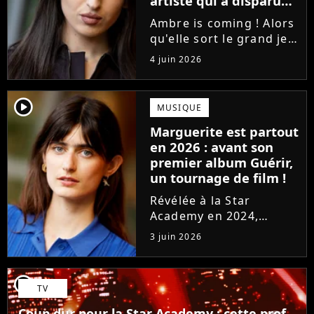
artiste qui a disparu
des radars, "c'est un
Ambre is coming ! Alors
génie"
qu'elle sort le grand jeu
cette semaine en
4 juin 2026
publiant son premier
single J'me demande, la
gagnante de la Star
player2
MUSIQUE
Academy affiche
Marguerite est partout
clairement ses
en 2026 : avant son
ambitions. Son rêve...
premier album Guérir,
un tournage de film !
Révélée à la Star
Academy en 2024,
Marguerite officialise
3 juin 2026
l'arrivée pour l'automne
de son premier album
Guérir. En parallèle, la
player2
TV
chanteuse et
comédienne rejoindra
Coup dur pour la Star Academy : cette prof