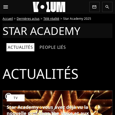
menu
newsletter
search
Accueil
Dernières actus
Télé réalité
Star Academy 2025
STAR ACADEMY
ACTUALITÉS
PEOPLE LIÉS
ACTUALITÉS
player2
TV
Star Academy : vous avez déjà vu la
nouvelle prof dans The Voice et aux