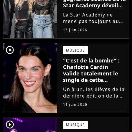
Star Academy dévoile
l'envers du décor du
La Star Academy ne
métier
mène pas toujours au
succès. Après l'échec de
15 juin 2026
son premier album,
Anisha Jo, gagnante de
la Star Academy 2022, a
player2
MUSIQUE
vu beaucoup de portes
"C'est de la bombe" :
se fermer. Sur
Charlotte Cardin
Instagram, elle...
valide totalement le
single de cette
ancienne élève de la
Un à un, les élèves de la
Star Academy
dernière édition de la
Star Academy se font
11 juin 2026
une place dans le nid.
Dans le sillage d'Ambre,
c'est au tour de Lily
player2
MUSIQUE
Campa de présenter