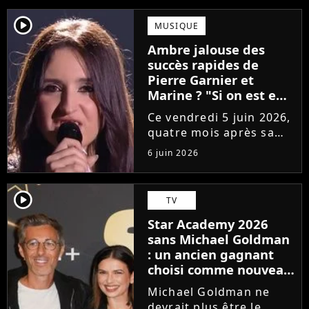
player2
MUSIQUE
Ambre jalouse des
succès rapides de
Pierre Garnier et
Marine ? "Si on est en
compétition..."
Ce vendredi 5 juin 2026,
quatre mois après sa
victoire à la Star
6 juin 2026
Academy, Ambre a
dévoilé J'me demande,
son premier single. Une
player2
TV
chanson arrivée
Star Academy 2026
tardivement vis-à-vis
sans Michael Goldman
des carrières...
: un ancien gagnant
choisi comme nouveau
directeur ?
Michael Goldman ne
devrait plus être le