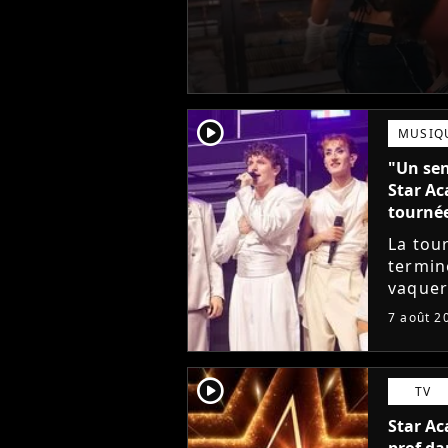
player2
MUSIQ
"Un sen
Star Ac
tourné
La tou
termin
vaquer 
cet élè
7 août 2
de ne p
player2
TV
Star Ac
prof da