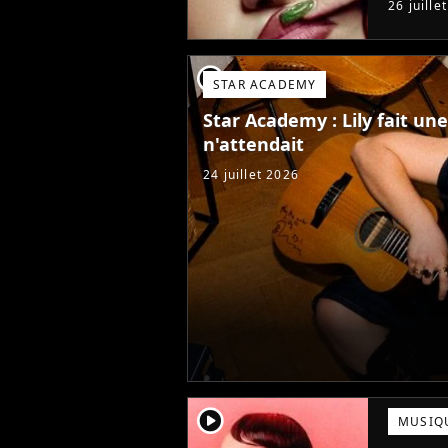
26 juille
Star Ac
player2
STAR ACADEMY
Star Academy : Lily fait u
n'attendait
24 juillet 2026
player2
MUSIQ