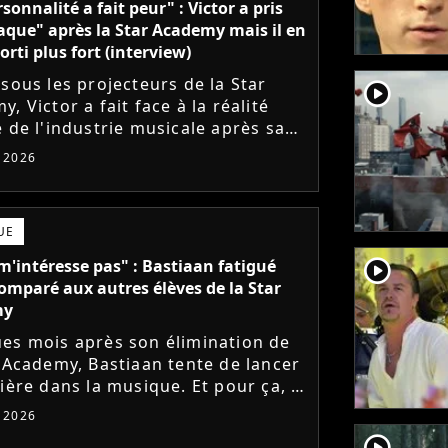
sonnalité a fait peur" : Victor a pris
aque" après la Star Academy mais il en
orti plus fort (interview)
 sous les projecteurs de la Star
player2
, Victor a fait face à la réalité
e de l'industrie musicale après sa
 de l'émission. Face à des maisons
t 2026
ues frileuses,...
UE
player2
m'intéresse pas" : Bastiaan fatigué
comparé aux autres élèves de la Star
my
es mois après son élimination de
r Academy, Bastiaan tente de lancer
ière dans la musique. Et pour ça, le
ur a récemment dévoilé "Château",
t 2026
mier single....
player2