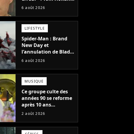
la star de Spider-Man,
6 août 2026
ne referait pas ce
blockbuster
LIFESTYLE
Spider-Man : Brand
New Day et
l'annulation de Blade
montrent que Marvel
6 août 2026
n'est plus capable de
faire quoi que ce soit
de simple
MUSIQUE
Ce groupe culte des
années 90 se reforme
après 10 ans
d'absence et annonce
2 août 2026
des concerts