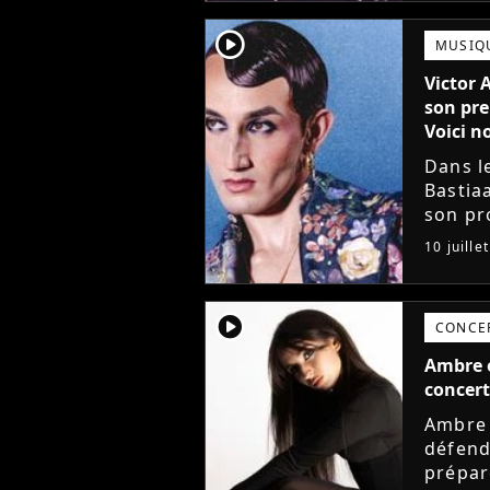
player2
MUSIQ
Victor 
son pre
Voici no
Dans l
Bastia
son pro
avec l
10 juille
mieux. 
player2
CONCE
Ambre e
concert
Ambre 
défend
prépar