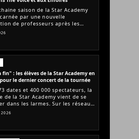
chaine saison de la Star Academy
ncarnée par une nouvelle
tion de professeurs après les
s annoncés de Michael Goldman,
026
Bernardoni et Marlène Schaff. La...
a fin" : les élèves de la Star Academy en
pour le dernier concert de la tournée
73 dates et 400 000 spectateurs, la
e de la Star Academy vient de se
er dans les larmes. Sur les réseaux
x, les élèves adressent un dernier
t 2026
e au public...