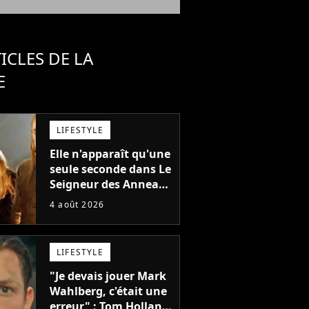
ICLES DE LA
E
LIFESTYLE
Elle n'apparaît qu'une
seule seconde dans Le
Seigneur des Anneaux
: avez-vous reconnu
4 août 2026
cette légende du
cinéma dans la saga ?
LIFESTYLE
"Je devais jouer Mark
Wahlberg, c'était une
erreur" : Tom Holland,