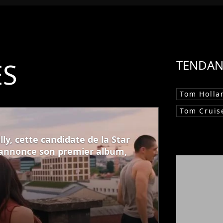
ÉS
TENDAN
Tom Holla
Tom Cruis
ly, cette candidate de la Star
 annonce son premier album,