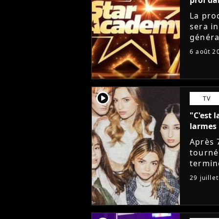
La pro
sera i
généra
départ
6 août 2
Lucie 
player2
TV
"C'est l
larmes 
Après 
tourné
termin
sociau
29 juille
messag