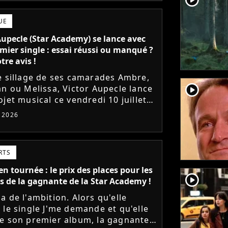
UE
Aupecle (Star Academy) se lance avec
mier single : essai réussi ou manqué ?
tre avis !
e sillage de ses camarades Ambre,
player2
an ou Melissa, Victor Aupecle lance
jet musical ce vendredi 10 juillet
a parution du single Je fais de mon
t 2026
Le demi-finaliste...
RTS
n tournée : le prix des places pour les
player2
s de la gagnante de la Star Academy !
a de l'ambition. Alors qu'elle
 le single J'me demande et qu'elle
e son premier album, la gagnante