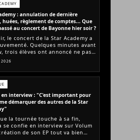
ACADEMY
ademy : annulation de dernière
 huées, règlement de comptes... Que
l passé au concert de Bayonne hier soir ?
ir, le concert de la Star Academy a
uvementé. Quelques minutes avant
w, trois élèves ont annoncé ne pas
r monter sur scène pour des
t 2026
 politiques. Leur...
UE
 en interview : "C'est important pour
me démarquer des autres de la Star
my"
que la tournée touche à sa fin,
a se confie en interview sur Volum
 création de son EP tout va bien
s), son envie de gommer l'étiquette