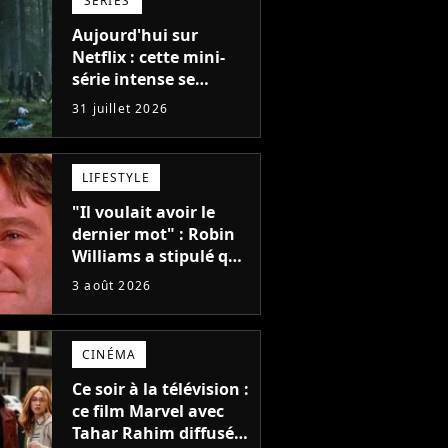
SÉRIES
Aujourd'hui sur
Netflix : cette mini-
série intense se
regarde en une seule
31 juillet 2026
après-midi
LIFESTYLE
"Il voulait avoir le
dernier mot" : Robin
Williams a stipulé que
sa voix ne pourrait
3 août 2026
pas être utilisée avant
2039, pourtant Disney
possède des
CINÉMA
enregistrements
inédits
Ce soir à la télévision :
ce film Marvel avec
Tahar Rahim diffusé