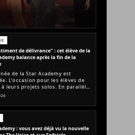
UE
timent de délivrance" : cet élève de la
ademy balance après la fin de la
e
rnée de la Star Academy est
ée. L'occasion pour les élèves de
à leurs projets solos. En parallèle,
ve sort du silence et se dit soulagé
026
lus être sur...
ademy : vous avez déjà vu la nouvelle
ns The Voice et aux Enfoirés