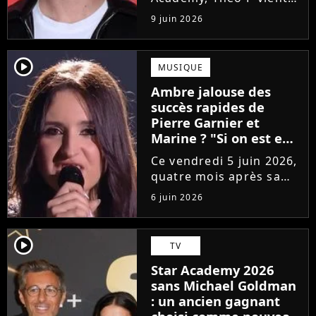
de sortir son premier
9 juin 2026
single Garçon solide. En
interview, l'ancien
candidat se livre à
player2
MUSIQUE
coeur ouvert sur
Ambre jalouse des
l'avenir incertain dans
succès rapides de
le milieu...
Pierre Garnier et
Marine ? "Si on est en
compétition..."
Ce vendredi 5 juin 2026,
quatre mois après sa
victoire à la Star
6 juin 2026
Academy, Ambre a
dévoilé J'me demande,
son premier single. Une
player2
TV
chanson arrivée
Star Academy 2026
tardivement vis-à-vis
sans Michael Goldman
des carrières...
: un ancien gagnant