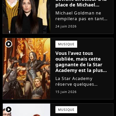
place de Michael
Goldman ? Il donne
Michael Goldman ne
enfin sa réponse
rempilera pas en tant
que directeur de la
24 juin 2026
prochaine saison de la
Star Academy. Mais qui
prendra sa place ? Alors
player2
MUSIQUE
que son nom circule,
Vous l'avez tous
cet ancien gagnant de
oubliée, mais cette
l'émission...
gagnante de la Star
Academy est la plus
écoutée de l'histoire
La Star Academy
de l'émission !
réserve quelques
surprises. Cette
15 juin 2026
gagnante totalement
oubliée de l'émission
est aujourd'hui plus
player2
MUSIQUE
écoutée en streaming