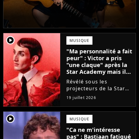
player2
MUSIQUE
"Ma personnalité a fait
peur" : Victor a pris
"une claque" après la
Star Academy mais il
en est ressorti plus
Révélé sous les
fort (interview)
projecteurs de la Star
Academy, Victor a fait
19 juillet 2026
face à la réalité brutale
de l'industrie musicale
après sa sortie de
player2
MUSIQUE
l'émission. Face à des
"Ca ne m'intéresse
maisons de disques
pas" : Bastiaan fatigué
frileuses,...