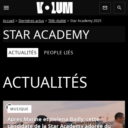
menu
newsletter
search
Accueil
Dernières actus
Télé réalité
Star Academy 2025
STAR ACADEMY
ACTUALITÉS
PEOPLE LIÉS
ACTUALITÉS
player2
MUSIQUE
Après Marine et Helena Bailly, cette
candidate de la Star Academy adorée du