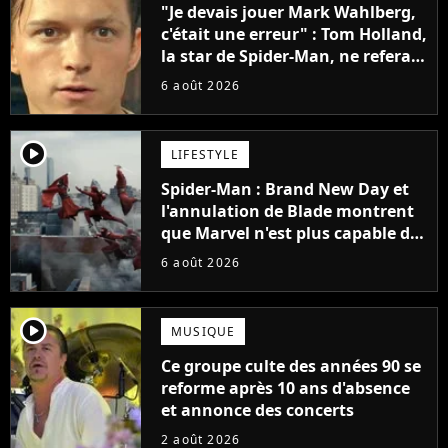
"Je devais jouer Mark Wahlberg,
c'était une erreur" : Tom Holland,
la star de Spider-Man, ne referait
pas ce blockbuster
6 août 2026
player2
LIFESTYLE
Spider-Man : Brand New Day et
l'annulation de Blade montrent
que Marvel n'est plus capable de
faire quoi que ce soit de simple
6 août 2026
player2
MUSIQUE
Ce groupe culte des années 90 se
reforme après 10 ans d'absence
et annonce des concerts
2 août 2026