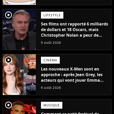
à découvrir absolument
player2
LIFESTYLE
Ses films ont rapporté 6 milliards
de dollars et 18 Oscars, mais
Christopher Nolan a peur de
tourner un genre de films très
9 août 2026
particulier
player2
CINÉMA
Les nouveaux X-Men sont en
approche : après Jean Grey, les
acteurs qui vont jouer Emma
Frost et Cyclope trouvés !
9 août 2026
player2
MUSIQUE
Comment ce petit festival de