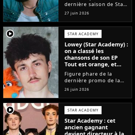
dernière saison de Star
Academy, Bastiaan fait
27 juin 2026
enfin les présentations
en musique. Découvrez
son premier single
player2
STAR ACADEMY
Château, très Troye
Lowey (Star Academy) :
Sivan dans l'esprit, et
on a classé les
son...
chansons de son EP
Tout est orange, et
voici la meilleure !
Figure phare de la
dernière promo de la
Star Academy, Léo se
26 juin 2026
lance enfin. Sous le nom
de scène Lowey, l'artiste
de 25 ans dévoile un
player2
STAR ACADEMY
premier EP énergique et
Star Academy : cet
très prometteur
ancien gagnant
nommé...
devient directeur à la