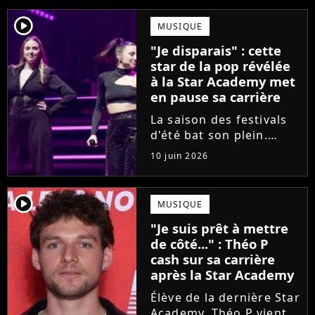
player2
MUSIQUE
"Je disparais" : cette
star de la pop révélée
à la Star Academy met
en pause sa carrière
La saison des festivals
d'été bat son plein.
Avant sa venue à
10 juin 2026
Solidays ou aux
Francofolies, cette
chanteuse phare de la
player2
MUSIQUE
pop francophone fait
"Je suis prêt à mettre
une annonce de taille :
de côté..." : Théo P
une fois sa tournée...
cash sur sa carrière
après la Star Academy
Élève de la dernière Star
Academy, Théo P vient