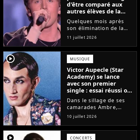
d'être comparé aux
autres élèves de la
Star Academy
Quelques mois après
son élimination de la
Star Academy, Bastiaan
11 juillet 2026
tente de lancer sa
carrière dans la
musique. Et pour ça, le
player2
MUSIQUE
chanteur a récemment
Victor Aupecle (Star
dévoilé "Château", son
Academy) se lance
premier single....
avec son premier
single : essai réussi ou
manqué ? Voici notre
Dans le sillage de ses
avis !
camarades Ambre,
Bastiaan ou Melissa,
10 juillet 2026
Victor Aupecle lance
son projet musical ce
vendredi 10 juillet avec
player2
CONCERTS