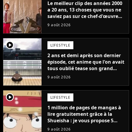
Le meilleur clip des années 2000
a 20 ans, 13 choses que vous ne
saviez pas sur ce chef-d'œuvre
qui a révolutionné YouTube
9 août 2026
player2
LIFESTYLE
2 ans et demi après son dernier
épisode, cet anime que l'on avait
tous oublié tease son grand
retour
9 août 2026
player2
LIFESTYLE
1 million de pages de mangas à
lire gratuitement grâce à la
Shueisha : je vous propose 5
mangas jamais sortis en France
9 août 2026