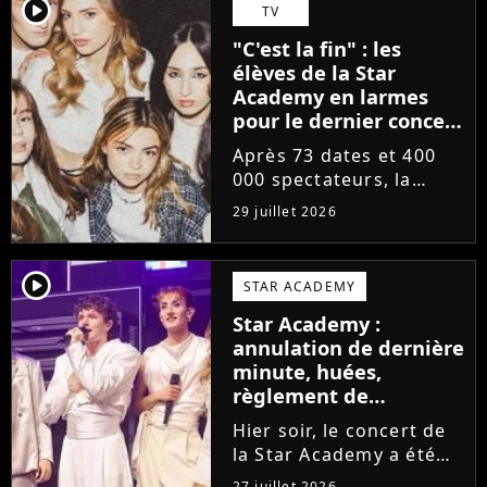
départs annoncés de
player2
TV
Michael Goldman, Lucie
"C'est la fin" : les
Bernardoni et Marlène
élèves de la Star
Schaff. La...
Academy en larmes
pour le dernier concert
de la tournée
Après 73 dates et 400
000 spectateurs, la
tournée de la Star
29 juillet 2026
Academy vient de se
terminer dans les
larmes. Sur les réseaux
player2
STAR ACADEMY
sociaux, les élèves
Star Academy :
adressent un dernier
annulation de dernière
message au public...
minute, huées,
règlement de
comptes... Que s'est-il
Hier soir, le concert de
passé au concert de
la Star Academy a été
Bayonne hier soir ?
mouvementé. Quelques
27 juillet 2026