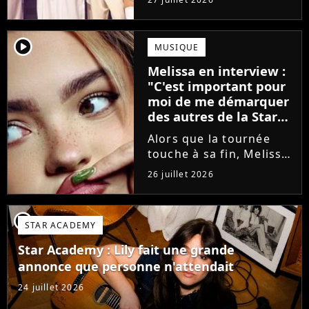
minutes avant le show,
trois élèves ont
annoncé ne pas vouloir
player2
MUSIQUE
monter sur scène pour
Melissa en interview :
des raisons politiques.
"C'est important pour
Leur...
moi de me démarquer
des autres de la Star
Academy"
Alors que la tournée
touche à sa fin, Melissa
se confie en interview
26 juillet 2026
sur Volum sur la
création de son EP tout
va bien (j'crois), son
player2
STAR ACADEMY
envie de gommer
l'étiquette Star
Star Academy : Lily fait une grande
Academy, le jeu...
annonce que personne n'attendait
24 juillet 2026