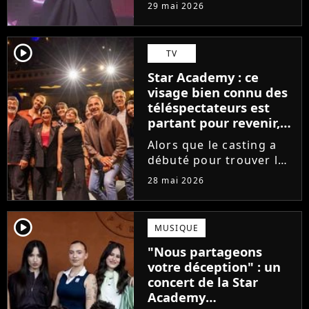
tournée, l'élève de la
29 mai 2026
Star Academy dévoile
son tout premier single.
Avec Garçon solide, le
player2
TV
chanteur livre une
Star Academy : ce
facette plus fragile de
visage bien connu des
sa personnalité....
téléspectateurs est
partant pour revenir,
sauf que la place est
Alors que le casting a
déjà prise
débuté pour trouver les
prochains Pierre
28 mai 2026
Garnier, Marine ou
Ambre, une professeure
emblématique de la Star
player2
MUSIQUE
Academy se positionne
"Nous partageons
pour enseigner le chant
votre déception" : un
aux...
concert de la Star
Academy