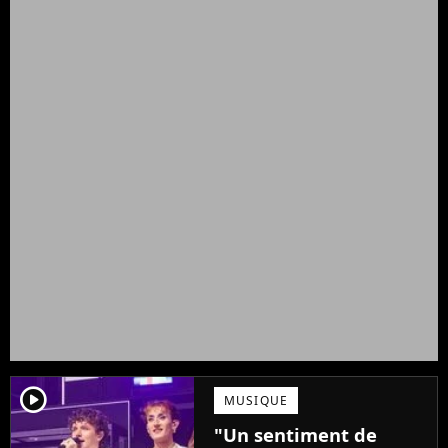
player2
MUSIQUE
"Un sentiment de