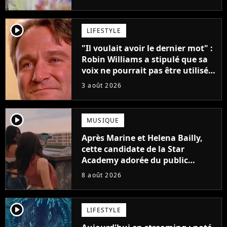
player2
LIFESTYLE
"Il voulait avoir le dernier mot" :
Robin Williams a stipulé que sa
voix ne pourrait pas être utilisée
avant 2039, pourtant Disney
3 août 2026
possède des enregistrements
inédits
player2
MUSIQUE
Après Marine et Helena Bailly,
cette candidate de la Star
Academy adorée du public
annonce son premier album,
8 août 2026
"C'est tellement puissant"
player2
LIFESTYLE