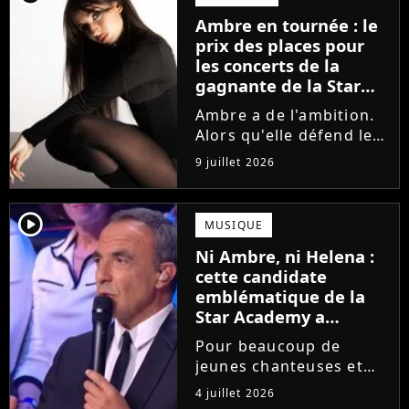
la parution du single Je
Ambre en tournée : le
fais de mon mieux. Le
prix des places pour
demi-finaliste...
les concerts de la
gagnante de la Star
Academy !
Ambre a de l'ambition.
Alors qu'elle défend le
single J'me demande et
9 juillet 2026
qu'elle prépare son
premier album, la
gagnante de la dernière
player2
MUSIQUE
saison de la Star
Ni Ambre, ni Helena :
Academy annonce les
cette candidate
dates de sa...
emblématique de la
Star Academy a
souffert après
Pour beaucoup de
l'émission, "J'étais
jeunes chanteuses et
traitée de potiche"
chanteurs, la Star
4 juillet 2026
Academy est un rêve.