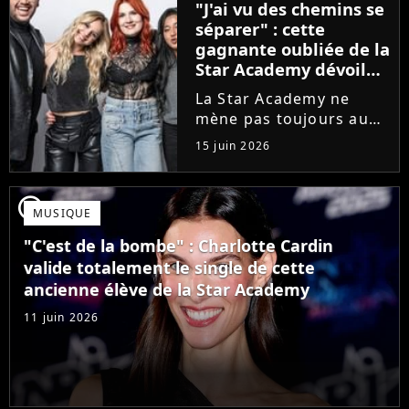
"J'ai vu des chemins se
que Jenifer et Nolwenn
séparer" : cette
Leroy !
gagnante oubliée de la
Star Academy dévoile
l'envers du décor du
La Star Academy ne
métier
mène pas toujours au
succès. Après l'échec de
15 juin 2026
son premier album,
Anisha Jo, gagnante de
la Star Academy 2022, a
player2
MUSIQUE
vu beaucoup de portes
se fermer. Sur
"C'est de la bombe" : Charlotte Cardin
Instagram, elle...
valide totalement le single de cette
ancienne élève de la Star Academy
11 juin 2026