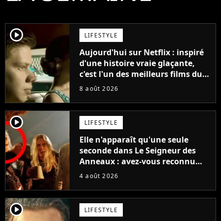
player2
LIFESTYLE
Aujourd'hui sur Netflix : inspiré
d'une histoire vraie glaçante,
c'est l'un des meilleurs films du
21ème siècle
8 août 2026
player2
LIFESTYLE
Elle n'apparaît qu'une seule
seconde dans Le Seigneur des
Anneaux : avez-vous reconnu
cette légende du cinéma dans la
4 août 2026
saga ?
player2
LIFESTYLE