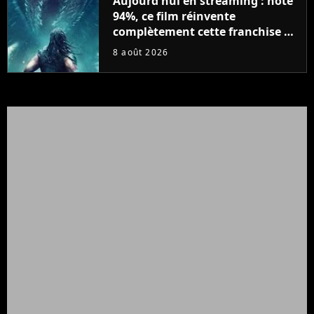
Aujourd'hui en streaming : noté
94%, ce film réinvente
complètement cette franchise de
science-fiction vieille de 40 ans
8 août 2026