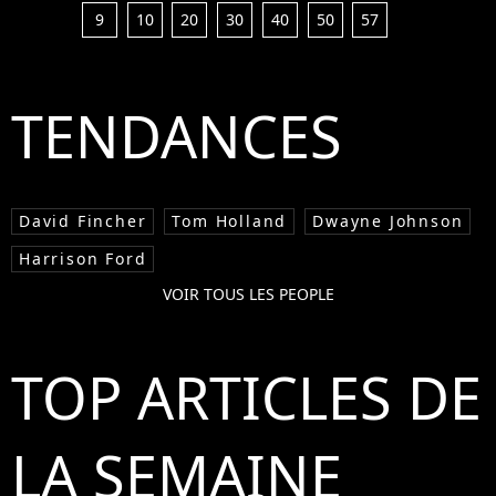
9
10
20
30
40
50
57
TENDANCES
David Fincher
Tom Holland
Dwayne Johnson
Harrison Ford
VOIR TOUS LES PEOPLE
TOP ARTICLES DE
LA SEMAINE