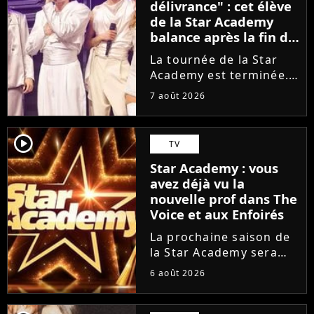
délivrance" : cet élève
de la Star Academy
balance après la fin de
la tournée
La tournée de la Star
Academy est terminée.
L'occasion pour les
7 août 2026
élèves de vaquer à leurs
projets solos. En
parallèle, cet élève sort
player2
TV
du silence et se dit
Star Academy : vous
soulagé de ne plus être
avez déjà vu la
sur...
nouvelle prof dans The
Voice et aux Enfoirés
La prochaine saison de
la Star Academy sera
incarnée par une
6 août 2026
nouvelle génération de
professeurs après les