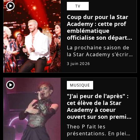
Guérir. En parallèle, la
player2
TV
chanteuse et
Coup dur pour la Star
comédienne rejoindra
Academy : cette prof
Laura Felpin, Harpo...
emblématique
officialise son départ,
"Ça devenait assez
La prochaine saison de
compliqué"
la Star Academy s'écrira
avec une nouvelle
3 juin 2026
recrue dans ses rangs.
Coach d'expression
scénique de l'émission,
player2
MUSIQUE
Marlène Schaff ne
"J'ai peur de l'après" :
rempilera pas à la table
cet élève de la Star
des professeurs...
Academy à coeur
ouvert sur son premier
single intime
Theo P fait les
présentations. En pleine