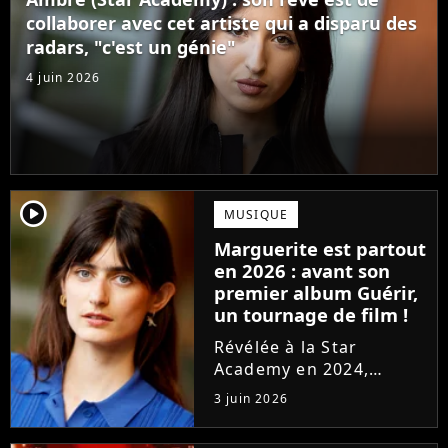
confectionné avec...
collaborer avec cet artiste qui a disparu des
radars, "c'est un génie"
4 juin 2026
player2
MUSIQUE
Marguerite est partout
en 2026 : avant son
premier album Guérir,
un tournage de film !
Révélée à la Star
Academy en 2024,
Marguerite officialise
3 juin 2026
l'arrivée pour l'automne
de son premier album