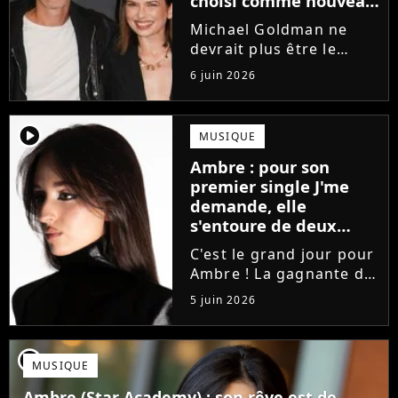
choisi comme nouveau
directeur ?
Michael Goldman ne
devrait plus être le
directeur de la Star
6 juin 2026
Academy lors de la
saison 2026. Et pour lui
succéder, c'est un
player2
MUSIQUE
ancien gagnant de
Ambre : pour son
l'émission de TF1 qui
premier single J'me
sera aujourd'hui...
demande, elle
s'entoure de deux
proches de Slimane
C'est le grand jour pour
Ambre ! La gagnante de
la Star Academy fait ses
5 juin 2026
premiers pas dans
l'industrie en publiant
J'me demande, un
player2
MUSIQUE
premier single que la
chanteuse a
Ambre (Star Academy) : son rêve est de