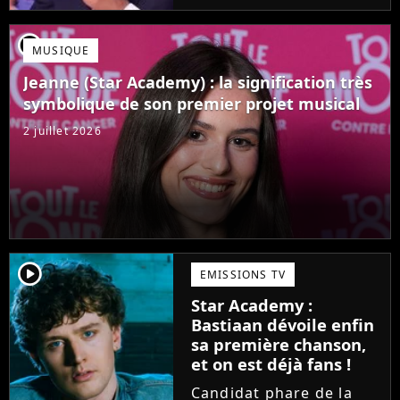
Mais comme l'a rappelé
une ancienne gagnante,
player2
MUSIQUE
l'émission de TF1 n'est
pas toujours simple à
Jeanne (Star Academy) : la signification très
vivre.
symbolique de son premier projet musical
2 juillet 2026
player2
EMISSIONS TV
Star Academy :
Bastiaan dévoile enfin
sa première chanson,
et on est déjà fans !
Candidat phare de la