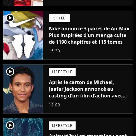
player2
STYLE
Nike annonce 3 paires de Air Max
Plus inspirées d'un manga culte
de 1190 chapitres et 115 tomes
15:30
player2
LIFESTYLE
Après le carton de Michael,
Jaafar Jackson annoncé au
casting d'un film d'action avec
Will Smith
14:00
player2
LIFESTYLE
Aujourd'hui en streaming : noté