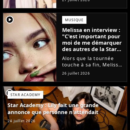
minutes avant le show,
trois élèves ont
annoncé ne pas vouloir
player2
MUSIQUE
monter sur scène pour
Melissa en interview :
des raisons politiques.
"C'est important pour
Leur...
moi de me démarquer
des autres de la Star
Academy"
Alors que la tournée
touche à sa fin, Melissa
se confie en interview
26 juillet 2026
sur Volum sur la
création de son EP tout
va bien (j'crois), son
player2
STAR ACADEMY
envie de gommer
l'étiquette Star
Star Academy : Lily fait une grande
Academy, le jeu...
annonce que personne n'attendait
24 juillet 2026