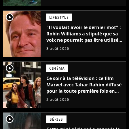
player2
LIFESTYLE
"Il voulait avoir le dernier mot" :
Robin Williams a stipulé que sa
voix ne pourrait pas être utilisée
avant 2039, pourtant Disney
3 août 2026
possède des enregistrements
inédits
player2
CINÉMA
Ce soir à la télévision : ce film
Marvel avec Tahar Rahim diffusé
pour la toute première fois en
France
2 août 2026
player2
SÉRIES