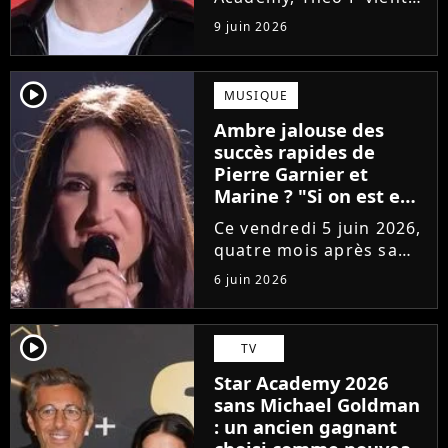
de sortir son premier
9 juin 2026
single Garçon solide. En
interview, l'ancien
candidat se livre à
player2
MUSIQUE
coeur ouvert sur
Ambre jalouse des
l'avenir incertain dans
succès rapides de
le milieu...
Pierre Garnier et
Marine ? "Si on est en
compétition..."
Ce vendredi 5 juin 2026,
quatre mois après sa
victoire à la Star
6 juin 2026
Academy, Ambre a
dévoilé J'me demande,
son premier single. Une
player2
TV
chanson arrivée
Star Academy 2026
tardivement vis-à-vis
sans Michael Goldman
des carrières...
: un ancien gagnant