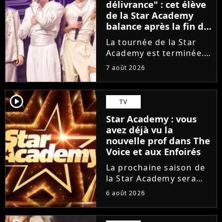
délivrance" : cet élève
de la Star Academy
balance après la fin de
la tournée
La tournée de la Star
Academy est terminée.
L'occasion pour les
7 août 2026
élèves de vaquer à leurs
projets solos. En
parallèle, cet élève sort
player2
TV
du silence et se dit
Star Academy : vous
soulagé de ne plus être
avez déjà vu la
sur...
nouvelle prof dans The
Voice et aux Enfoirés
La prochaine saison de
la Star Academy sera
incarnée par une
6 août 2026
nouvelle génération de
professeurs après les