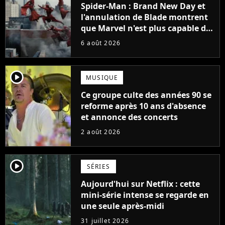
Spider-Man : Brand New Day et
l'annulation de Blade montrent
que Marvel n'est plus capable de
faire quoi que ce soit de simple
6 août 2026
player2
MUSIQUE
Ce groupe culte des années 90 se
reforme après 10 ans d'absence
et annonce des concerts
2 août 2026
player2
SÉRIES
Aujourd'hui sur Netflix : cette
mini-série intense se regarde en
une seule après-midi
31 juillet 2026