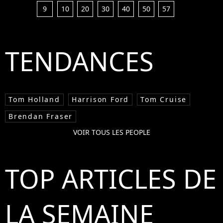
9
10
20
30
40
50
57
TENDANCES
Tom Holland
Harrison Ford
Tom Cruise
Brendan Fraser
VOIR TOUS LES PEOPLE
TOP ARTICLES DE
LA SEMAINE