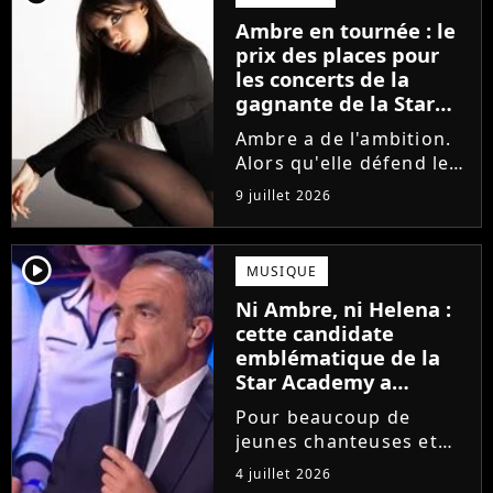
la parution du single Je
Ambre en tournée : le
fais de mon mieux. Le
prix des places pour
demi-finaliste...
les concerts de la
gagnante de la Star
Academy !
Ambre a de l'ambition.
Alors qu'elle défend le
single J'me demande et
9 juillet 2026
qu'elle prépare son
premier album, la
gagnante de la dernière
player2
MUSIQUE
saison de la Star
Ni Ambre, ni Helena :
Academy annonce les
cette candidate
dates de sa...
emblématique de la
Star Academy a
souffert après
Pour beaucoup de
l'émission, "J'étais
jeunes chanteuses et
traitée de potiche"
chanteurs, la Star
4 juillet 2026
Academy est un rêve.