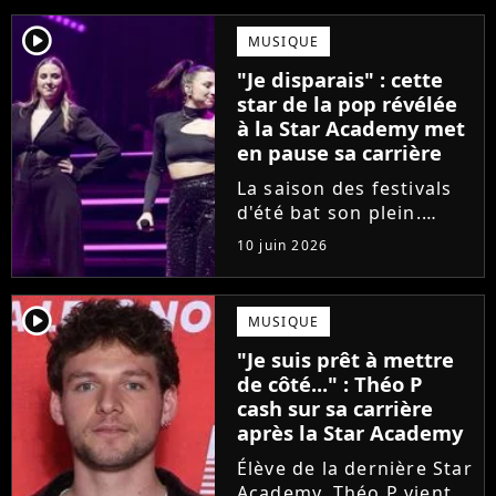
player2
MUSIQUE
"Je disparais" : cette
star de la pop révélée
à la Star Academy met
en pause sa carrière
La saison des festivals
d'été bat son plein.
Avant sa venue à
10 juin 2026
Solidays ou aux
Francofolies, cette
chanteuse phare de la
player2
MUSIQUE
pop francophone fait
"Je suis prêt à mettre
une annonce de taille :
de côté..." : Théo P
une fois sa tournée...
cash sur sa carrière
après la Star Academy
Élève de la dernière Star
Academy, Théo P vient