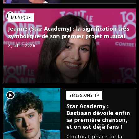
Mais comme l'a rappelé
une ancienne gagnante,
player2
MUSIQUE
l'émission de TF1 n'est
pas toujours simple à
Jeanne (Star Academy) : la signification très
vivre.
symbolique de son premier projet musical
2 juillet 2026
player2
EMISSIONS TV
Star Academy :
Bastiaan dévoile enfin
sa première chanson,
et on est déjà fans !
Candidat phare de la