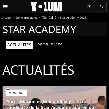
menu
newsletter
search
Accueil
Dernières actus
Télé réalité
Star Academy 2025
STAR ACADEMY
ACTUALITÉS
PEOPLE LIÉS
ACTUALITÉS
player2
MUSIQUE
Après Marine et Helena Bailly, cette
candidate de la Star Academy adorée du