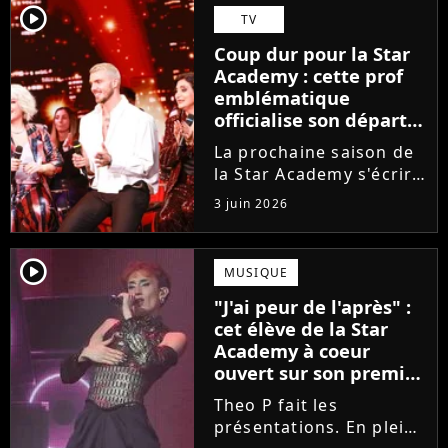
Guérir. En parallèle, la
player2
TV
chanteuse et
Coup dur pour la Star
comédienne rejoindra
Academy : cette prof
Laura Felpin, Harpo...
emblématique
officialise son départ,
"Ça devenait assez
La prochaine saison de
compliqué"
la Star Academy s'écrira
avec une nouvelle
3 juin 2026
recrue dans ses rangs.
Coach d'expression
scénique de l'émission,
player2
MUSIQUE
Marlène Schaff ne
"J'ai peur de l'après" :
rempilera pas à la table
cet élève de la Star
des professeurs...
Academy à coeur
ouvert sur son premier
single intime
Theo P fait les
présentations. En pleine