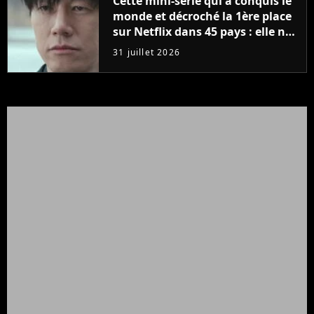
Cette mini-série qui a conquis le
monde et décroché la 1ère place
sur Netflix dans 45 pays : elle ne
compte que 10 épisodes et c'est
31 juillet 2026
un phénomène mondial