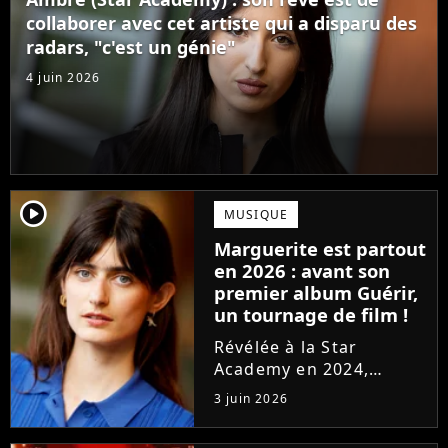
confectionné avec...
collaborer avec cet artiste qui a disparu des
radars, "c'est un génie"
4 juin 2026
player2
MUSIQUE
Marguerite est partout
en 2026 : avant son
premier album Guérir,
un tournage de film !
Révélée à la Star
Academy en 2024,
Marguerite officialise
3 juin 2026
l'arrivée pour l'automne
de son premier album