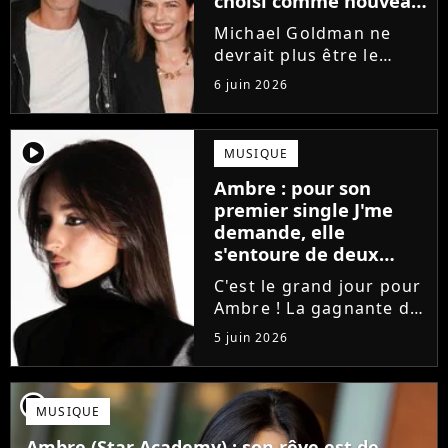
choisi comme nouveau
directeur ?
Michael Goldman ne
devrait plus être le
directeur de la Star
6 juin 2026
Academy lors de la
saison 2026. Et pour lui
succéder, c'est un
player2
MUSIQUE
ancien gagnant de
Ambre : pour son
l'émission de TF1 qui
premier single J'me
sera aujourd'hui...
demande, elle
s'entoure de deux
proches de Slimane
C'est le grand jour pour
Ambre ! La gagnante de
la Star Academy fait ses
5 juin 2026
premiers pas dans
l'industrie en publiant
J'me demande, un
player2
MUSIQUE
premier single que la
chanteuse a
Ambre (Star Academy) : son rêve est de