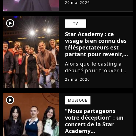
tournée, l'élève de la
29 mai 2026
Star Academy dévoile
son tout premier single.
Avec Garçon solide, le
player2
TV
chanteur livre une
Star Academy : ce
facette plus fragile de
visage bien connu des
sa personnalité....
téléspectateurs est
partant pour revenir,
sauf que la place est
Alors que le casting a
déjà prise
débuté pour trouver les
prochains Pierre
28 mai 2026
Garnier, Marine ou
Ambre, une professeure
emblématique de la Star
player2
MUSIQUE
Academy se positionne
"Nous partageons
pour enseigner le chant
votre déception" : un
aux...
concert de la Star
Academy