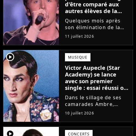
d'être comparé aux
autres élèves de la
Star Academy
Quelques mois après
son élimination de la
Star Academy, Bastiaan
11 juillet 2026
tente de lancer sa
carrière dans la
musique. Et pour ça, le
player2
MUSIQUE
chanteur a récemment
Victor Aupecle (Star
dévoilé "Château", son
Academy) se lance
premier single....
avec son premier
single : essai réussi ou
manqué ? Voici notre
Dans le sillage de ses
avis !
camarades Ambre,
Bastiaan ou Melissa,
10 juillet 2026
Victor Aupecle lance
son projet musical ce
vendredi 10 juillet avec
player2
CONCERTS