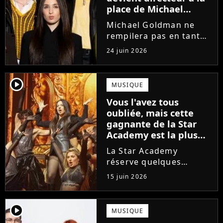
place de Michael
Goldman ? Il donne
Michael Goldman ne
enfin sa réponse
rempilera pas en tant
que directeur de la
24 juin 2026
prochaine saison de la
Star Academy. Mais qui
prendra sa place ? Alors
player2
MUSIQUE
que son nom circule,
Vous l'avez tous
cet ancien gagnant de
oubliée, mais cette
l'émission...
gagnante de la Star
Academy est la plus
écoutée de l'histoire
La Star Academy
de l'émission !
réserve quelques
surprises. Cette
15 juin 2026
gagnante totalement
oubliée de l'émission
est aujourd'hui plus
player2
MUSIQUE
écoutée en streaming