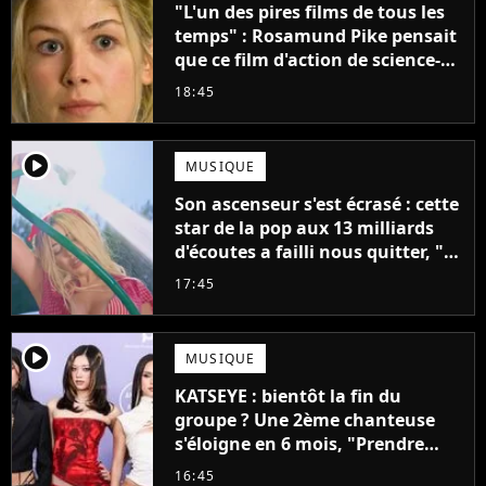
"L'un des pires films de tous les
temps" : Rosamund Pike pensait
que ce film d'action de science-
fiction avec Dwayne Johnson
18:45
mettrait fin à sa carrière
player2
MUSIQUE
Son ascenseur s'est écrasé : cette
star de la pop aux 13 milliards
d'écoutes a failli nous quitter, "Je
pensais ne plus jamais chanter"
17:45
player2
MUSIQUE
KATSEYE : bientôt la fin du
groupe ? Une 2ème chanteuse
s'éloigne en 6 mois, "Prendre
cette décision n’a pas été facile"
16:45