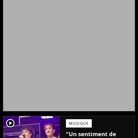
player2
MUSIQUE
"Un sentiment de