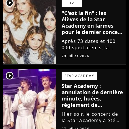
départs annoncés de
player2
TV
Michael Goldman, Lucie
"C'est la fin" : les
Bernardoni et Marlène
élèves de la Star
Schaff. La...
Academy en larmes
pour le dernier concert
de la tournée
Après 73 dates et 400
000 spectateurs, la
tournée de la Star
29 juillet 2026
Academy vient de se
terminer dans les
larmes. Sur les réseaux
player2
STAR ACADEMY
sociaux, les élèves
Star Academy :
adressent un dernier
annulation de dernière
message au public...
minute, huées,
règlement de
comptes... Que s'est-il
Hier soir, le concert de
passé au concert de
la Star Academy a été
Bayonne hier soir ?
mouvementé. Quelques
27 juillet 2026