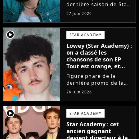
dernière saison de Star
Academy, Bastiaan fait
27 juin 2026
enfin les présentations
en musique. Découvrez
son premier single
player2
STAR ACADEMY
Château, très Troye
Lowey (Star Academy) :
Sivan dans l'esprit, et
on a classé les
son...
chansons de son EP
Tout est orange, et
voici la meilleure !
Figure phare de la
dernière promo de la
Star Academy, Léo se
26 juin 2026
lance enfin. Sous le nom
de scène Lowey, l'artiste
de 25 ans dévoile un
player2
STAR ACADEMY
premier EP énergique et
Star Academy : cet
très prometteur
ancien gagnant
nommé...
devient directeur à la