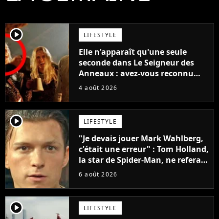
player2
LIFESTYLE
Elle n'apparaît qu'une seule
seconde dans Le Seigneur des
Anneaux : avez-vous reconnu
cette légende du cinéma dans la
4 août 2026
saga ?
player2
LIFESTYLE
"Je devais jouer Mark Wahlberg,
c'était une erreur" : Tom Holland,
la star de Spider-Man, ne referait
pas ce blockbuster
6 août 2026
player2
LIFESTYLE