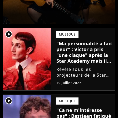
player2
MUSIQUE
"Ma personnalité a fait
peur" : Victor a pris
"une claque" après la
Star Academy mais il
en est ressorti plus
Révélé sous les
fort (interview)
projecteurs de la Star
Academy, Victor a fait
19 juillet 2026
face à la réalité brutale
de l'industrie musicale
après sa sortie de
player2
MUSIQUE
l'émission. Face à des
"Ca ne m'intéresse
maisons de disques
pas" : Bastiaan fatigué
frileuses,...