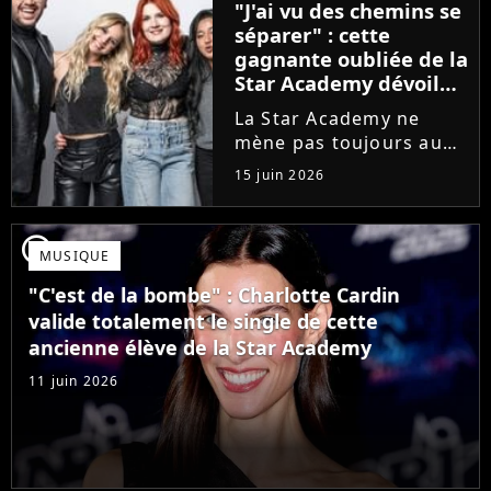
"J'ai vu des chemins se
que Jenifer et Nolwenn
séparer" : cette
Leroy !
gagnante oubliée de la
Star Academy dévoile
l'envers du décor du
La Star Academy ne
métier
mène pas toujours au
succès. Après l'échec de
15 juin 2026
son premier album,
Anisha Jo, gagnante de
la Star Academy 2022, a
player2
MUSIQUE
vu beaucoup de portes
se fermer. Sur
"C'est de la bombe" : Charlotte Cardin
Instagram, elle...
valide totalement le single de cette
ancienne élève de la Star Academy
11 juin 2026