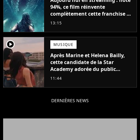
94%, ce film réinvente
complètement cette franchise de
science-fiction vieille de 40 ans
13:15
player2
MUSIQUE
Après Marine et Helena Bailly,
cette candidate de la Star
Academy adorée du public
annonce son premier album,
11:44
"C'est tellement puissant"
DERNIÈRES NEWS