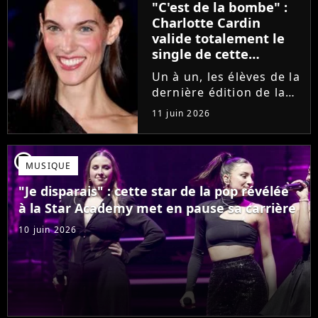
"C'est de la bombe" :
se fermer. Sur
Charlotte Cardin
Instagram, elle...
valide totalement le
single de cette
ancienne élève de la
Un à un, les élèves de la
Star Academy
dernière édition de la
Star Academy se font
11 juin 2026
une place dans le nid.
Dans le sillage d'Ambre,
c'est au tour de Lily
player2
MUSIQUE
Campa de présenter
son univers à travers...
"Je disparais" : cette star de la pop révélée
à la Star Academy met en pause sa carrière
10 juin 2026