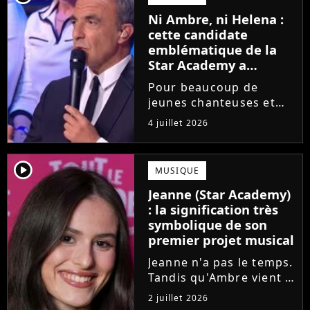
saison de la Star
Ni Ambre, ni Helena :
Academy annonce les
cette candidate
dates de sa...
emblématique de la
Star Academy a
souffert après
Pour beaucoup de
l'émission, "J'étais
jeunes chanteuses et
traitée de potiche"
chanteurs, la Star
4 juillet 2026
Academy est un rêve.
Mais comme l'a rappelé
une ancienne gagnante,
player2
MUSIQUE
l'émission de TF1 n'est
Jeanne (Star Academy)
pas toujours simple à
: la signification très
vivre.
symbolique de son
premier projet musical
Jeanne n'a pas le temps.
Tandis qu'Ambre vient à
peine de dévoiler son
2 juillet 2026
premier single, l'ex-