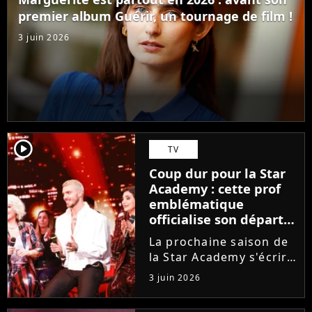
ambitions. Son rêve...
premier album Guérir, un tournage de film !
3 juin 2026
player2
TV
Coup dur pour la Star
Academy : cette prof
emblématique
officialise son départ,
"Ça devenait assez
La prochaine saison de
compliqué"
la Star Academy s'écrira
avec une nouvelle
3 juin 2026
recrue dans ses rangs.
Coach d'expression