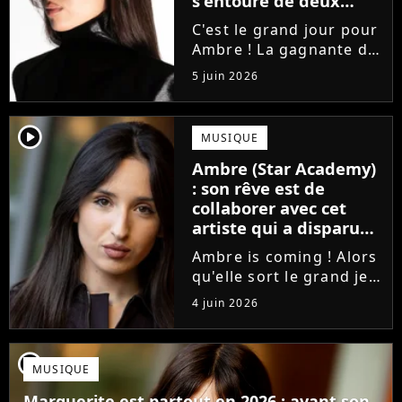
s'entoure de deux
proches de Slimane
C'est le grand jour pour
Ambre ! La gagnante de
la Star Academy fait ses
5 juin 2026
premiers pas dans
l'industrie en publiant
J'me demande, un
player2
MUSIQUE
premier single que la
Ambre (Star Academy)
chanteuse a
: son rêve est de
confectionné avec...
collaborer avec cet
artiste qui a disparu
des radars, "c'est un
Ambre is coming ! Alors
génie"
qu'elle sort le grand jeu
cette semaine en
4 juin 2026
publiant son premier
single J'me demande, la
gagnante de la Star
player2
MUSIQUE
Academy affiche
clairement ses
Marguerite est partout en 2026 : avant son