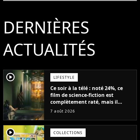
DERNIÈRES
ACTUALITÉS
player2
LIFESTYLE
Ce soir à la télé : noté 24%, ce
film de science-fiction est
complètement raté, mais il
aurait pu être encore pire à
7 août 2026
cause de son acteur
player2
COLLECTIONS