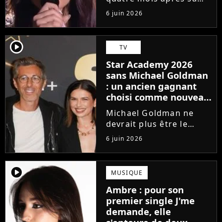
victoire à la Star
6 juin 2026
Academy, Ambre a
dévoilé J'me demande,
son premier single. Une
player2
TV
chanson arrivée
Star Academy 2026
tardivement vis-à-vis
sans Michael Goldman
des carrières...
: un ancien gagnant
choisi comme nouveau
directeur ?
Michael Goldman ne
devrait plus être le
directeur de la Star
6 juin 2026
Academy lors de la
saison 2026. Et pour lui
succéder, c'est un
player2
MUSIQUE
ancien gagnant de
Ambre : pour son
l'émission de TF1 qui
premier single J'me
sera aujourd'hui...
demande, elle