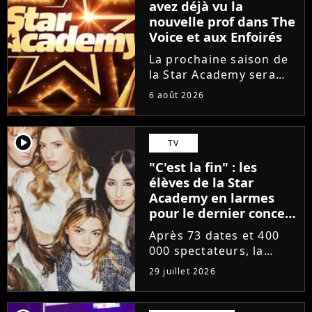
avez déjà vu la
nouvelle prof dans The
Voice et aux Enfoirés
La prochaine saison de
la Star Academy sera
incarnée par une
6 août 2026
nouvelle génération de
professeurs après les
départs annoncés de
player2
TV
Michael Goldman, Lucie
"C'est la fin" : les
Bernardoni et Marlène
élèves de la Star
Schaff. La...
Academy en larmes
pour le dernier concert
de la tournée
Après 73 dates et 400
000 spectateurs, la
tournée de la Star
29 juillet 2026
Academy vient de se
terminer dans les