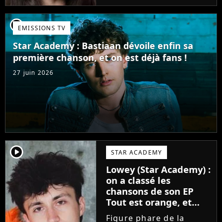
candidate de la Star
Academy s'apprête à
player2
EMISSIONS TV
sortir un troisième titre
(Les règles) et vient...
Star Academy : Bastiaan dévoile enfin sa
première chanson, et on est déjà fans !
27 juin 2026
player2
STAR ACADEMY
Lowey (Star Academy) :
on a classé les
chansons de son EP
Tout est orange, et
voici la meilleure !
Figure phare de la