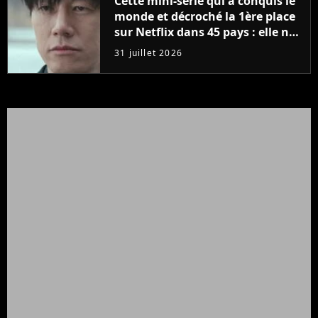
Cette mini-série qui a conquis le
monde et décroché la 1ère place
sur Netflix dans 45 pays : elle ne
compte que 10 épisodes et c'est
31 juillet 2026
un phénomène mondial