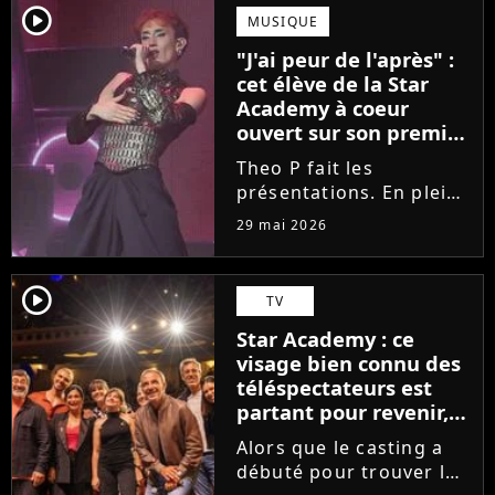
scénique de l'émission,
player2
MUSIQUE
Marlène Schaff ne
"J'ai peur de l'après" :
rempilera pas à la table
cet élève de la Star
des professeurs...
Academy à coeur
ouvert sur son premier
single intime
Theo P fait les
présentations. En pleine
tournée, l'élève de la
29 mai 2026
Star Academy dévoile
son tout premier single.
Avec Garçon solide, le
player2
TV
chanteur livre une
Star Academy : ce
facette plus fragile de
visage bien connu des
sa personnalité....
téléspectateurs est
partant pour revenir,
sauf que la place est
Alors que le casting a
déjà prise
débuté pour trouver les