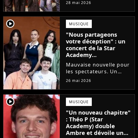
prochains Pierre
28 mai 2026
Garnier, Marine ou
Ambre, une professeure
emblématique de la Star
player2
MUSIQUE
Academy se positionne
"Nous partageons
pour enseigner le chant
votre déception" : un
aux...
concert de la Star
Academy
définitivement annulé
Mauvaise nouvelle pour
les spectateurs. Un
concert de la Star
26 mai 2026
Academy, annulé à la
dernière minute pour
des raisons de santé, ne
player2
MUSIQUE
sera finalement pas
"Un nouveau chapitre"
reprogrammé.
: Théo P (Star
Academy) double
Ambre et dévoile un