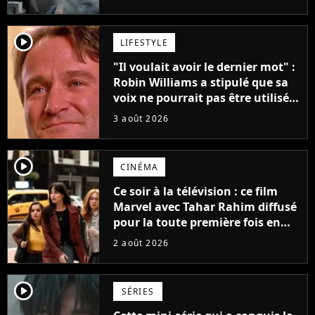
player2
LIFESTYLE
"Il voulait avoir le dernier mot" :
Robin Williams a stipulé que sa
voix ne pourrait pas être utilisée
avant 2039, pourtant Disney
3 août 2026
possède des enregistrements
inédits
player2
CINÉMA
Ce soir à la télévision : ce film
Marvel avec Tahar Rahim diffusé
pour la toute première fois en
France
2 août 2026
player2
SÉRIES