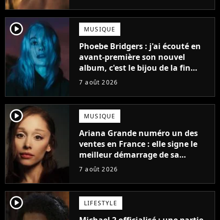
player2
MUSIQUE
Phoebe Bridgers : j'ai écouté en
avant-première son nouvel
album, c'est le bijou de la fin
d'été
7 août 2026
player2
MUSIQUE
Ariana Grande numéro un des
ventes en France : elle signe le
meilleur démarrage de sa
carrière avec son album Petal
7 août 2026
player2
LIFESTYLE
Michael 2 officialisé : une partie