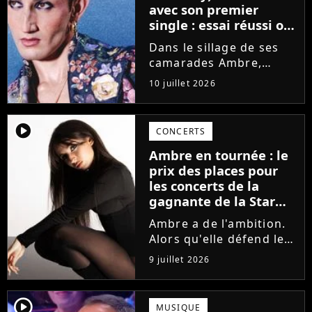
avec son premier
single : essai réussi ou
manqué ? Voici notre
Dans le sillage de ses
avis !
camarades Ambre,
Bastiaan ou Melissa,
10 juillet 2026
Victor Aupecle lance
son projet musical ce
vendredi 10 juillet avec
player2
CONCERTS
la parution du single Je
Ambre en tournée : le
fais de mon mieux. Le
prix des places pour
demi-finaliste...
les concerts de la
gagnante de la Star
Academy !
Ambre a de l'ambition.
Alors qu'elle défend le
single J'me demande et
9 juillet 2026
qu'elle prépare son
premier album, la
gagnante de la dernière
player2
MUSIQUE