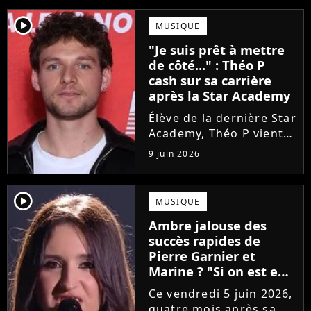
player2
MUSIQUE
"Je suis prêt à mettre
de côté..." : Théo P
cash sur sa carrière
après la Star Academy
Élève de la dernière Star
Academy, Théo P vient
de sortir son premier
9 juin 2026
single Garçon solide. En
interview, l'ancien
candidat se livre à
player2
MUSIQUE
coeur ouvert sur
Ambre jalouse des
l'avenir incertain dans
succès rapides de
le milieu...
Pierre Garnier et
Marine ? "Si on est en
compétition..."
Ce vendredi 5 juin 2026,
quatre mois après sa