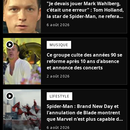
"Je devais jouer Mark Wahlberg,
c'était une erreur" : Tom Holland,
la star de Spider-Man, ne referait
pas ce blockbuster
6 août 2026
player2
MUSIQUE
Ce groupe culte des années 90 se
reforme après 10 ans d'absence
et annonce des concerts
2 août 2026
player2
LIFESTYLE
Spider-Man : Brand New Day et
l'annulation de Blade montrent
que Marvel n'est plus capable de
faire quoi que ce soit de simple
6 août 2026