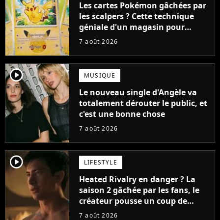
Les cartes Pokémon gâchées par
les scalpers ? Cette technique
géniale d'un magasin pour
ruiner les revendeurs
7 août 2026
player2
MUSIQUE
Le nouveau single d'Angèle va
totalement dérouter le public, et
c'est une bonne chose
7 août 2026
player2
LIFESTYLE
Heated Rivalry en danger ? La
saison 2 gâchée par les fans, le
créateur pousse un coup de
gueule
7 août 2026