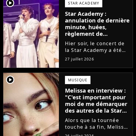
larmes. Sur les réseaux
player2
STAR ACADEMY
sociaux, les élèves
Star Academy :
adressent un dernier
annulation de dernière
message au public...
minute, huées,
règlement de
comptes... Que s'est-il
Hier soir, le concert de
passé au concert de
la Star Academy a été
Bayonne hier soir ?
mouvementé. Quelques
27 juillet 2026
minutes avant le show,
trois élèves ont
annoncé ne pas vouloir
player2
MUSIQUE
monter sur scène pour
Melissa en interview :
des raisons politiques.
"C'est important pour
Leur...
moi de me démarquer
des autres de la Star
Academy"
Alors que la tournée
touche à sa fin, Melissa
se confie en interview
26 juillet 2026