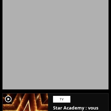
player2
TV
Star Academy : vous