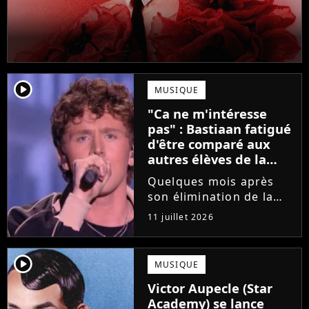
player2
MUSIQUE
"Ca ne m'intéresse
pas" : Bastiaan fatigué
d'être comparé aux
autres élèves de la
Star Academy
Quelques mois après
son élimination de la
Star Academy, Bastiaan
11 juillet 2026
tente de lancer sa
carrière dans la
musique. Et pour ça, le
player2
MUSIQUE
chanteur a récemment
Victor Aupecle (Star
dévoilé "Château", son
Academy) se lance
premier single....