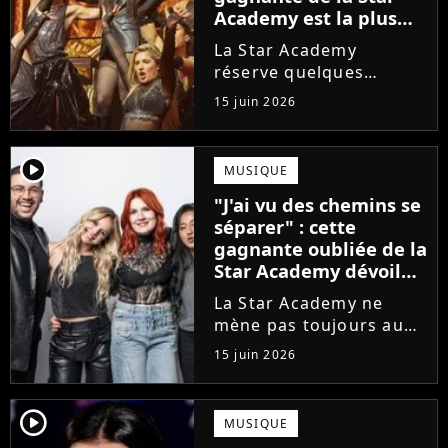
Academy est la plus
écoutée de l'histoire
La Star Academy
de l'émission !
réserve quelques
surprises. Cette
15 juin 2026
gagnante totalement
oubliée de l'émission
est aujourd'hui plus
player2
MUSIQUE
écoutée en streaming
"J'ai vu des chemins se
que Jenifer et Nolwenn
séparer" : cette
Leroy !
gagnante oubliée de la
Star Academy dévoile
l'envers du décor du
La Star Academy ne
métier
mène pas toujours au
succès. Après l'échec de
15 juin 2026
son premier album,
Anisha Jo, gagnante de
la Star Academy 2022, a
player2
MUSIQUE
vu beaucoup de portes