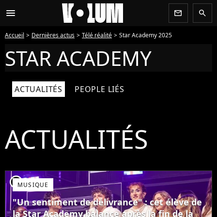
menu
newsletter
search
Accueil
Dernières actus
Télé réalité
Star Academy 2025
STAR ACADEMY
ACTUALITÉS
PEOPLE LIÉS
ACTUALITÉS
player2
MUSIQUE
"Un sentiment de délivrance" : cet élève de
la Star Academy balance après la fin de la