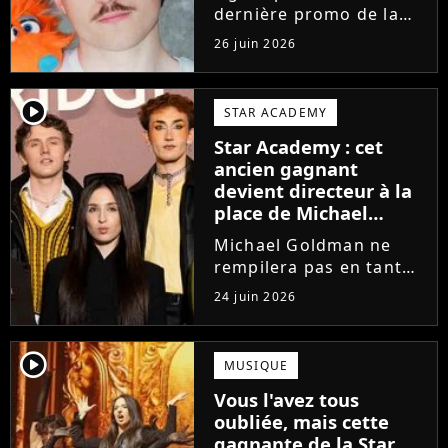
dernière promo de la
Star Academy, Léo se
26 juin 2026
lance enfin. Sous le nom
de scène Lowey, l'artiste
de 25 ans dévoile un
player2
STAR ACADEMY
premier EP énergique et
Star Academy : cet
très prometteur
ancien gagnant
nommé...
devient directeur à la
place de Michael
Goldman ? Il donne
Michael Goldman ne
enfin sa réponse
rempilera pas en tant
que directeur de la
24 juin 2026
prochaine saison de la
Star Academy. Mais qui
prendra sa place ? Alors
player2
MUSIQUE
que son nom circule,
Vous l'avez tous
cet ancien gagnant de
oubliée, mais cette
l'émission...
gagnante de la Star