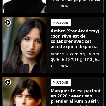
la Star Academy fait ses
5 juin 2026
premiers pas dans
l'industrie en publiant
J'me demande, un
player2
MUSIQUE
premier single que la
Ambre (Star Academy)
chanteuse a
: son rêve est de
confectionné avec...
collaborer avec cet
artiste qui a disparu
des radars, "c'est un
Ambre is coming ! Alors
génie"
qu'elle sort le grand jeu
cette semaine en
4 juin 2026
publiant son premier
single J'me demande, la
gagnante de la Star
player2
MUSIQUE
Academy affiche
Marguerite est partout
clairement ses
en 2026 : avant son
ambitions. Son rêve...
premier album Guérir,