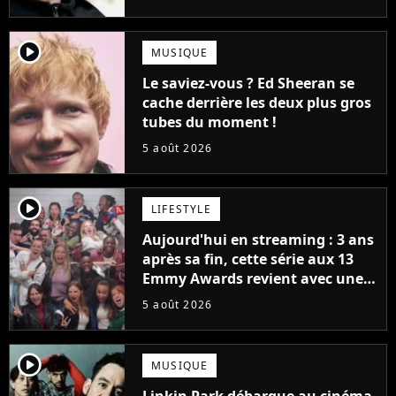
bateau)
player2
MUSIQUE
Le saviez-vous ? Ed Sheeran se
cache derrière les deux plus gros
tubes du moment !
5 août 2026
player2
LIFESTYLE
Aujourd'hui en streaming : 3 ans
après sa fin, cette série aux 13
Emmy Awards revient avec une
suite... totalement différente
5 août 2026
player2
MUSIQUE
Linkin Park débarque au cinéma