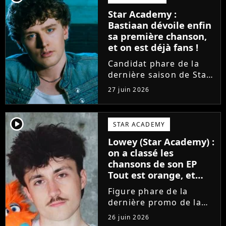
sortir un troisième titre
Star Academy :
(Les règles) et vient...
Bastiaan dévoile enfin
sa première chanson,
et on est déjà fans !
Candidat phare de la
dernière saison de Star
Academy, Bastiaan fait
27 juin 2026
enfin les présentations
en musique. Découvrez
son premier single
player2
STAR ACADEMY
Château, très Troye
Lowey (Star Academy) :
Sivan dans l'esprit, et
on a classé les
son...
chansons de son EP
Tout est orange, et
voici la meilleure !
Figure phare de la
dernière promo de la
Star Academy, Léo se
26 juin 2026
lance enfin. Sous le nom