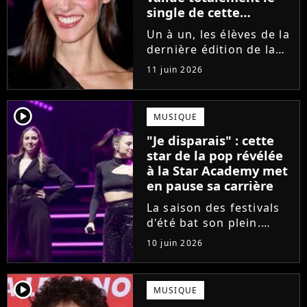
single de cette
ancienne élève de la
Un à un, les élèves de la
Star Academy
dernière édition de la
Star Academy se font
11 juin 2026
une place dans le nid.
Dans le sillage d'Ambre,
c'est au tour de Lily
player2
MUSIQUE
Campa de présenter
"Je disparais" : cette
son univers à travers...
star de la pop révélée
à la Star Academy met
en pause sa carrière
La saison des festivals
d'été bat son plein.
Avant sa venue à
10 juin 2026
Solidays ou aux
Francofolies, cette
chanteuse phare de la
player2
MUSIQUE
pop francophone fait