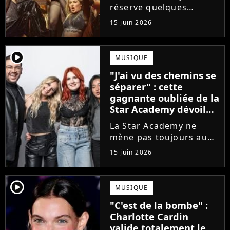
de l'émission !
réserve quelques
surprises. Cette
15 juin 2026
gagnante totalement
oubliée de l'émission
est aujourd'hui plus
player2
MUSIQUE
écoutée en streaming
"J'ai vu des chemins se
que Jenifer et Nolwenn
séparer" : cette
Leroy !
gagnante oubliée de la
Star Academy dévoile
l'envers du décor du
La Star Academy ne
métier
mène pas toujours au
succès. Après l'échec de
15 juin 2026
son premier album,
Anisha Jo, gagnante de
la Star Academy 2022, a
player2
MUSIQUE
vu beaucoup de portes
"C'est de la bombe" :
se fermer. Sur
Charlotte Cardin
Instagram, elle...
valide totalement le