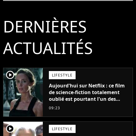
DERNIÈRES
ACTUALITÉS
player2
LIFESTYLE
Aujourd'hui sur Netflix : ce film
de science-fiction totalement
oublié est pourtant l'un des
meilleurs des années 2010
09:23
player2
LIFESTYLE