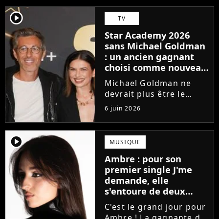
player2
TV
Star Academy 2026
sans Michael Goldman
: un ancien gagnant
choisi comme nouveau
directeur ?
Michael Goldman ne
devrait plus être le
directeur de la Star
6 juin 2026
Academy lors de la
saison 2026. Et pour lui
succéder, c'est un
player2
MUSIQUE
ancien gagnant de
Ambre : pour son
l'émission de TF1 qui
premier single J'me
sera aujourd'hui...
demande, elle
s'entoure de deux
proches de Slimane
C'est le grand jour pour
Ambre ! La gagnante de