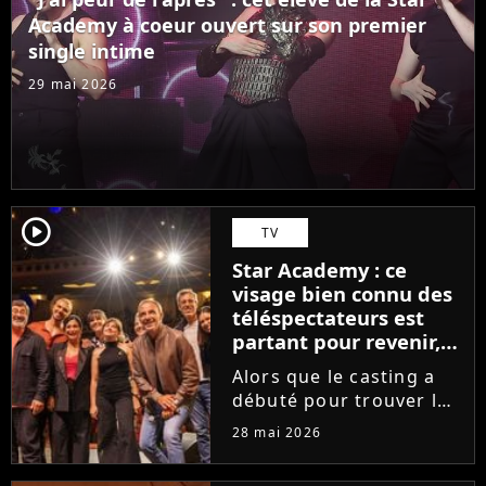
des professeurs...
Academy à coeur ouvert sur son premier
single intime
29 mai 2026
player2
TV
Star Academy : ce
visage bien connu des
téléspectateurs est
partant pour revenir,
sauf que la place est
Alors que le casting a
déjà prise
débuté pour trouver les
prochains Pierre
28 mai 2026
Garnier, Marine ou
Ambre, une professeure