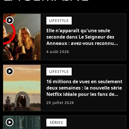
player2
LIFESTYLE
Elle n'apparaît qu'une seule
seconde dans Le Seigneur des
Anneaux : avez-vous reconnu
cette légende du cinéma dans la
4 août 2026
saga ?
player2
LIFESTYLE
16 millions de vues en seulement
deux semaines : la nouvelle série
Netflix idéale pour les fans de
Yellowstone
29 juillet 2026
player2
SÉRIES