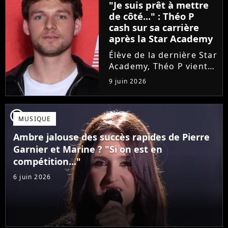
"Je suis prêt à mettre
une annonce de taille :
de côté..." : Théo P
une fois sa tournée...
cash sur sa carrière
après la Star Academy
Élève de la dernière Star
Academy, Théo P vient
de sortir son premier
9 juin 2026
single Garçon solide. En
interview, l'ancien
candidat se livre à
player2
MUSIQUE
coeur ouvert sur
l'avenir incertain dans
Ambre jalouse des succès rapides de Pierre
le milieu...
Garnier et Marine ? "Si on est en
compétition..."
6 juin 2026