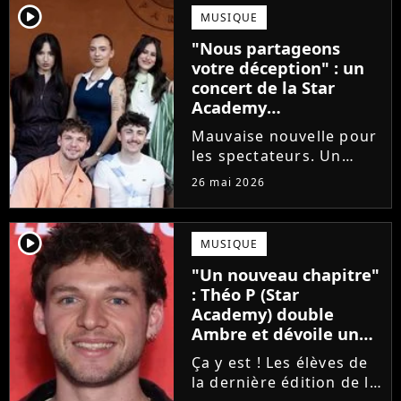
emblématique de la Star
player2
MUSIQUE
Academy se positionne
"Nous partageons
pour enseigner le chant
votre déception" : un
aux...
concert de la Star
Academy
définitivement annulé
Mauvaise nouvelle pour
les spectateurs. Un
concert de la Star
26 mai 2026
Academy, annulé à la
dernière minute pour
des raisons de santé, ne
player2
MUSIQUE
sera finalement pas
"Un nouveau chapitre"
reprogrammé.
: Théo P (Star
Academy) double
Ambre et dévoile un
premier extrait de son
Ça y est ! Les élèves de
single
la dernière édition de la