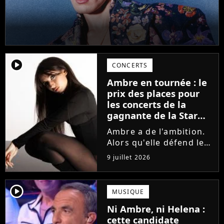
player2
CONCERTS
Ambre en tournée : le
prix des places pour
les concerts de la
gagnante de la Star
Academy !
Ambre a de l'ambition.
Alors qu'elle défend le
single J'me demande et
9 juillet 2026
qu'elle prépare son
premier album, la
gagnante de la dernière
player2
MUSIQUE
saison de la Star
Ni Ambre, ni Helena :
Academy annonce les
cette candidate
dates de sa...