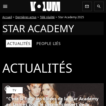
menu
newsletter
search
Accueil
Dernières actus
Télé réalité
Star Academy 2025
STAR ACADEMY
ACTUALITÉS
PEOPLE LIÉS
ACTUALITÉS
player2
TV
"C'est la fin" : les élèves de la Star Academy
en larmes pour le dernier concert de la