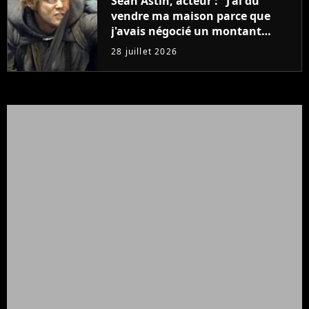
Sean Astin, acteur : "J'ai dû
vendre ma maison parce que
j'avais négocié un montant
beaucoup trop bas pour Le
28 juillet 2026
Seigneur des anneaux"