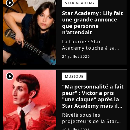
va bien (j'crois), son
player2
STAR ACADEMY
envie de gommer
Star Academy : Lily fait
l'étiquette Star
une grande annonce
Academy, le jeu...
que personne
n'attendait
La tournée Star
Academy touche à sa
fin. Et bonne nouvelle :
24 juillet 2026
la jeune Lily Campa
vient de signer avec un
grand label de musique
player2
MUSIQUE
en France.
"Ma personnalité a fait
peur" : Victor a pris
"une claque" après la
Star Academy mais il
en est ressorti plus
Révélé sous les
fort (interview)
projecteurs de la Star
Academy, Victor a fait
19 juillet 2026