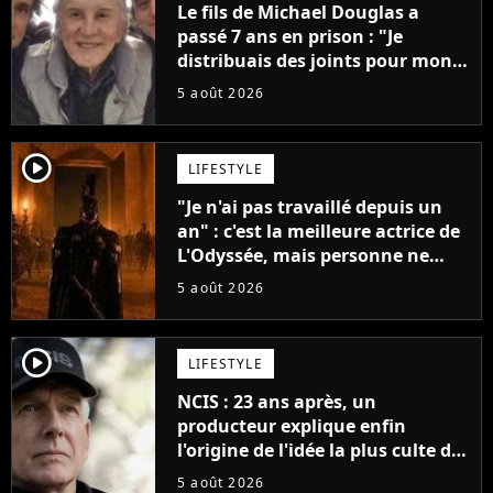
Le fils de Michael Douglas a
passé 7 ans en prison : "Je
distribuais des joints pour mon
père"
5 août 2026
player2
LIFESTYLE
"Je n'ai pas travaillé depuis un
an" : c'est la meilleure actrice de
L'Odyssée, mais personne ne
veut lui donner de rôle au
5 août 2026
cinéma
player2
LIFESTYLE
NCIS : 23 ans après, un
producteur explique enfin
l'origine de l'idée la plus culte de
la série (et on ne parle pas du
5 août 2026