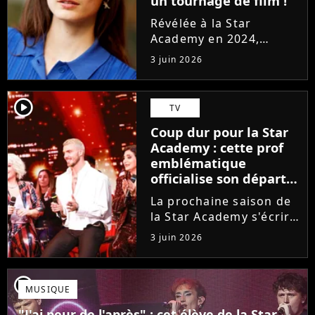
un tournage de film !
Révélée à la Star
Academy en 2024,
Marguerite officialise
3 juin 2026
l'arrivée pour l'automne
de son premier album
Guérir. En parallèle, la
player2
TV
chanteuse et
Coup dur pour la Star
comédienne rejoindra
Academy : cette prof
Laura Felpin, Harpo...
emblématique
officialise son départ,
"Ça devenait assez
La prochaine saison de
compliqué"
la Star Academy s'écrira
avec une nouvelle
3 juin 2026
recrue dans ses rangs.
Coach d'expression
scénique de l'émission,
player2
MUSIQUE
Marlène Schaff ne
rempilera pas à la table
"J'ai peur de l'après" : cet élève de la Star