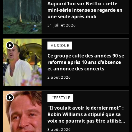
Aujourd'hui sur Netflix : cette
mini-série intense se regarde en
une seule après-midi
31 juillet 2026
player2
MUSIQUE
Ce groupe culte des années 90 se
reforme après 10 ans d'absence
et annonce des concerts
2 août 2026
player2
LIFESTYLE
"Il voulait avoir le dernier mot" :
Robin Williams a stipulé que sa
voix ne pourrait pas être utilisée
avant 2039, pourtant Disney
3 août 2026