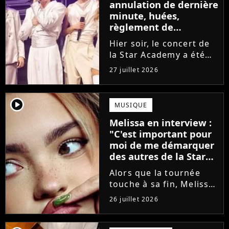
annulation de dernière
minute, huées,
règlement de
comptes... Que s'est-il
Hier soir, le concert de
passé au concert de
la Star Academy a été
Bayonne hier soir ?
mouvementé. Quelques
27 juillet 2026
minutes avant le show,
trois élèves ont
annoncé ne pas vouloir
player2
MUSIQUE
monter sur scène pour
Melissa en interview :
des raisons politiques.
"C'est important pour
Leur...
moi de me démarquer
des autres de la Star
Academy"
Alors que la tournée
touche à sa fin, Melissa
se confie en interview
26 juillet 2026
sur Volum sur la
création de son EP tout