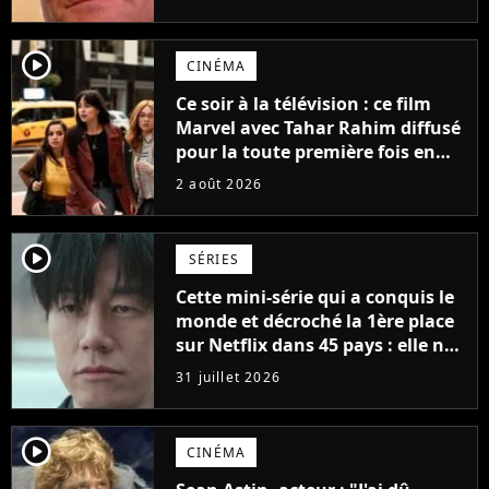
possède des enregistrements
inédits
player2
CINÉMA
Ce soir à la télévision : ce film
Marvel avec Tahar Rahim diffusé
pour la toute première fois en
France
2 août 2026
player2
SÉRIES
Cette mini-série qui a conquis le
monde et décroché la 1ère place
sur Netflix dans 45 pays : elle ne
compte que 10 épisodes et c'est
31 juillet 2026
un phénomène mondial
player2
CINÉMA