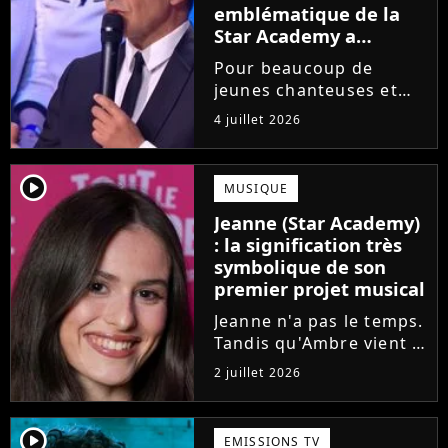
emblématique de la
Star Academy a
souffert après
Pour beaucoup de
l'émission, "J'étais
jeunes chanteuses et
traitée de potiche"
chanteurs, la Star
4 juillet 2026
Academy est un rêve.
Mais comme l'a rappelé
une ancienne gagnante,
player2
MUSIQUE
l'émission de TF1 n'est
Jeanne (Star Academy)
pas toujours simple à
: la signification très
vivre.
symbolique de son
premier projet musical
Jeanne n'a pas le temps.
Tandis qu'Ambre vient à
peine de dévoiler son
2 juillet 2026
premier single, l'ex-
candidate de la Star
Academy s'apprête à
player2
EMISSIONS TV