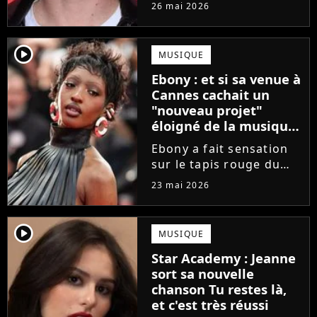
Star Academy
26 mai 2026
commencent enfin à
publier leurs singles et
c'est Théo P qui sera le
player2
MUSIQUE
prochain à faire le
Ebony : et si sa venue à
grand saut. Découvrez
Cannes cachait un
un extrait...
"nouveau projet"
éloigné de la musique
?
Ebony a fait sensation
sur le tapis rouge du
Festival de Cannes 2026.
23 mai 2026
Une venue qui annonce
un "nouveau projet" en
lien avec... le cinéma ?
player2
MUSIQUE
La finaliste de la Star
Star Academy : Jeanne
Academy divulgue...
sort sa nouvelle
chanson Tu restes là,
et c'est très réussi