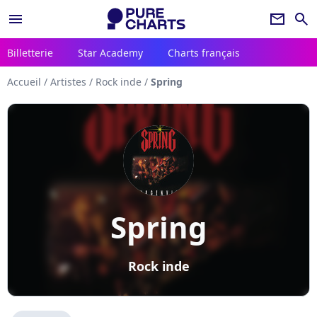
menu
newsletter
search
Billetterie
Star Academy
Charts français
Accueil
/
Artistes
/
Rock inde
/
Spring
Spring
Rock inde