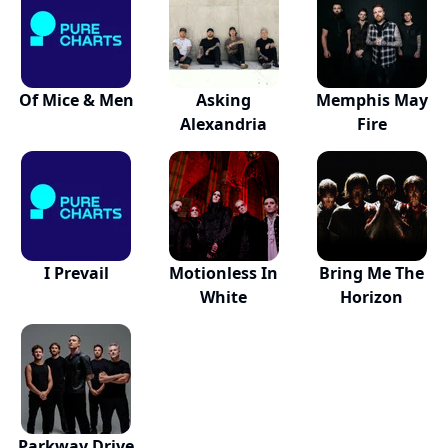
Of Mice & Men
Asking
Memphis May
Alexandria
Fire
I Prevail
Motionless In
Bring Me The
White
Horizon
Parkway Drive