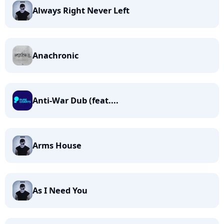
Always Right Never Left
Anachronic
Anti-War Dub (feat....
Arms House
As I Need You