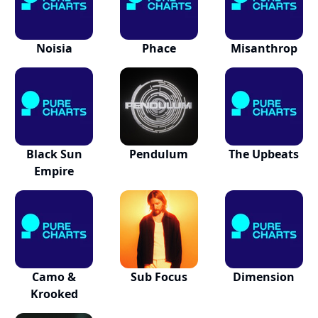
Noisia
Phace
Misanthrop
Black Sun
Pendulum
The Upbeats
Empire
Camo &
Sub Focus
Dimension
Krooked