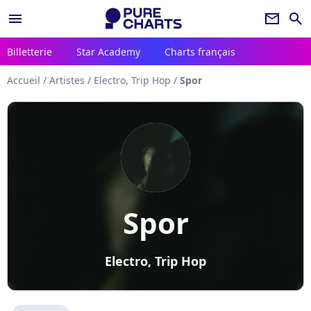
menu
newsletter
search
Billetterie
Star Academy
Charts français
Accueil
/
Artistes
/
Electro, Trip Hop
/
Spor
Spor
Electro, Trip Hop