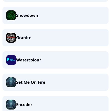
Showdown
Granite
Watercolour
Set Me On Fire
Encoder