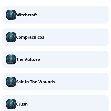
Witchcraft
Comprachicos
The Vulture
Salt In The Wounds
Crush