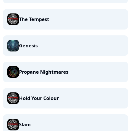
The Tempest
Genesis
Propane Nightmares
Hold Your Colour
Slam