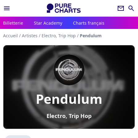
menu
newsletter
search
Billetterie
Star Academy
Charts français
Accueil
/
Artistes
/
Electro, Trip Hop
/
Pendulum
Pendulum
Electro, Trip Hop