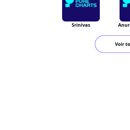
Srinivas
Anur
Voir to