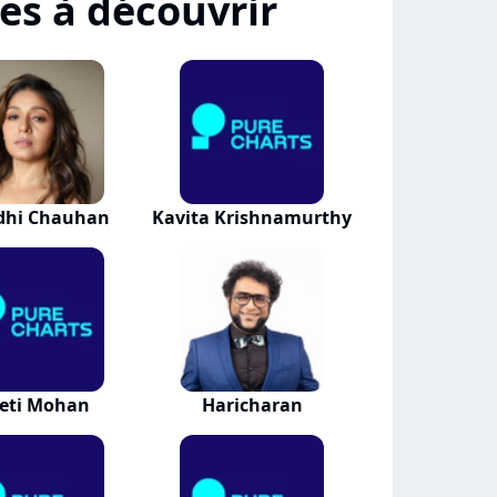
tes à découvrir
dhi Chauhan
Kavita Krishnamurthy
eti Mohan
Haricharan