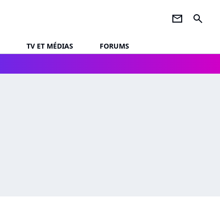
newsletter
search
TV ET MÉDIAS
FORUMS