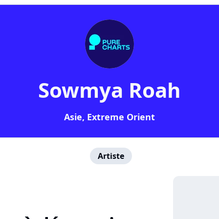
Sowmya Roah
Asie, Extreme Orient
Artiste