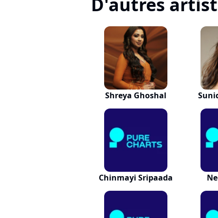
D'autres artis
Shreya Ghoshal
Suni
Chinmayi Sripaada
Ne