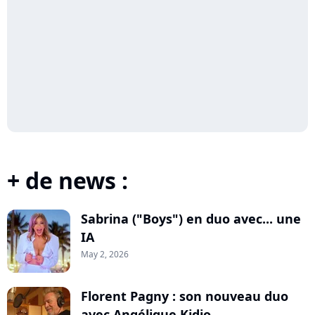
+ de news :
Sabrina ("Boys") en duo avec... une
IA
May 2, 2026
Florent Pagny : son nouveau duo
avec Angélique Kidjo