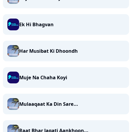
Ek Hi Bhagvan
Har Musibat Ki Dhoondh
Muje Na Chaha Koyi
Mulaaqaat Ka Din Sare...
Raat Bhar Jagati Aankhoon...