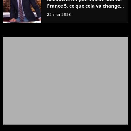
France 5, ce que cela va changer
à la rentrée
22 mai 2023