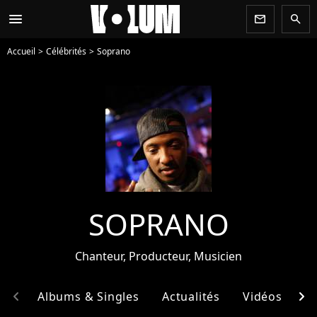
menu
newsletter
search
Accueil
Célébrités
Soprano
SOPRANO
Chanteur, Producteur, Musicien
chevron_left
chevron_right
hie
Albums & Singles
Actualités
Vidéos
E