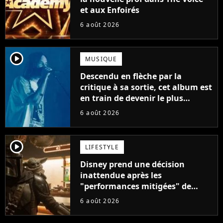
et aux Enfoirés
6 août 2026
player2
MUSIQUE
Descendu en flèche par la
critique à sa sortie, cet album est
en train de devenir le plus
populaire de son auteur
6 août 2026
player2
LIFESTYLE
Disney prend une décision
inattendue après les
"performances mitigées" de
Vaiana et The Mandalorian &
6 août 2026
Grogu au box-office