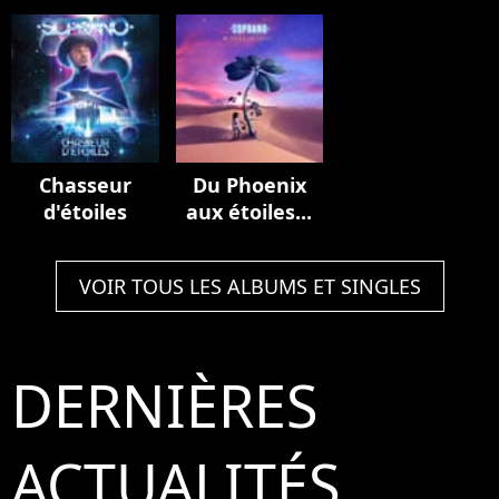
de France
Multiverse
(Stadium
(Live au Stade
Edition
Edition)
de France,
2023)
Chasseur
Du Phoenix
d'étoiles
aux étoiles...
VOIR TOUS LES ALBUMS ET SINGLES
DERNIÈRES
ACTUALITÉS