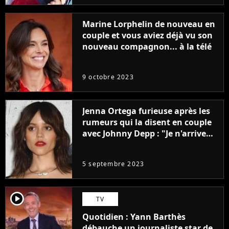
Marine Lorphelin de nouveau en
couple et vous aviez déjà vu son
nouveau compagnon... à la télé
9 octobre 2023
Jenna Ortega furieuse après les
rumeurs qui la disent en couple
avec Johnny Depp : "Je n'arrive
même pas..."
5 septembre 2023
player2
TV
Quotidien : Yann Barthès
débauche un journaliste star de