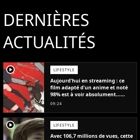
DERNIÈRES
ACTUALITÉS
player2
LIFESTYLE
Aujourd'hui en streaming : ce
film adapté d'un anime et noté
98% est à voir absolument...
sinon vous ne comprendrez plus
09:24
la série
player2
LIFESTYLE
Avec 106,7 millions de vues, cette