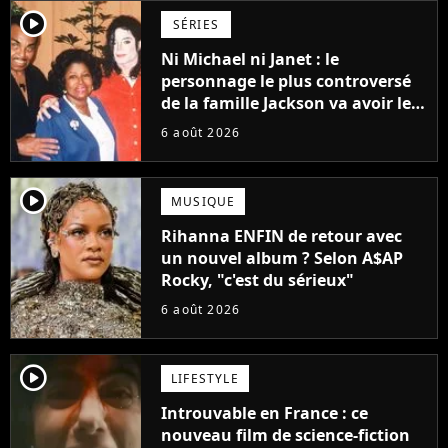
player2
SÉRIES
Ni Michael ni Janet : le
personnage le plus controversé
de la famille Jackson va avoir le
droit à sa propre série
6 août 2026
player2
MUSIQUE
Rihanna ENFIN de retour avec
un nouvel album ? Selon A$AP
Rocky, "c'est du sérieux"
6 août 2026
player2
LIFESTYLE
Introuvable en France : ce
nouveau film de science-fiction