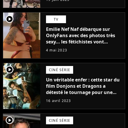
(exclu)
player2
TV
Emilie Nef Naf débarque sur
OnlyFans avec des photos très
sexy... les fétichistes vont
prendre leur pied !
4 mai 2023
player2
CINÉ SÉRIE
Un véritable enfer : cette star du
film Donjons et Dragons a
détesté le tournage pour une
raison très spéciale
16 avril 2023
player2
CINÉ SÉRIE