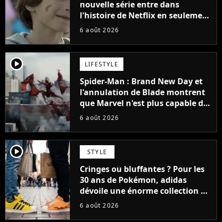
nouvelle série entre dans
l'histoire de Netflix en seulement
48 jours
6 août 2026
player2
LIFESTYLE
Spider-Man : Brand New Day et
l'annulation de Blade montrent
que Marvel n'est plus capable de
faire quoi que ce soit de simple
6 août 2026
player2
STYLE
Cringes ou bluffantes ? Pour les
30 ans de Pokémon, adidas
dévoile une énorme collection de
sneakers et je ne sais pas quoi en
6 août 2026
penser