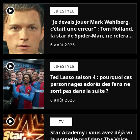
player2
LIFESTYLE
"Je devais jouer Mark Wahlberg,
c'était une erreur" : Tom Holland,
la star de Spider-Man, ne referait
pas ce blockbuster
6 août 2026
player2
LIFESTYLE
Ted Lasso saison 4 : pourquoi ces
personnages adorés des fans ne
sont pas dans la suite ?
6 août 2026
player2
TV
Star Academy : vous avez déjà vu
la nouvelle prof dans The Voice