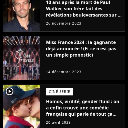
10 ans après la mort de Paul
Walker, son frère fait des
révélations bouleversantes sur la
réaction des acteurs de Fast and
26 novembre 2023
Furious
Miss France 2024 : la gagnante
déjà annoncée ! (Et ce n'est pas
un simple pronostic)
14 décembre 2023
player2
CINÉ SÉRIE
Homos, virilité, gender fluid : on
a enfin trouvé une comédie
française qui parle de tout ça
sans être super ringarde
20 avril 2023