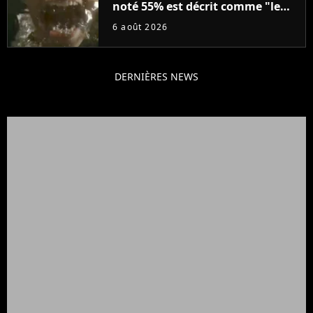
noté 55% est décrit comme "le
plus stupide de l'année"
6 août 2026
DERNIÈRES NEWS