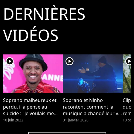
DERNIÈRES
VIDÉOS
player2
player2
player2
Soprano malheureux et
Soprano et Ninho
Clip 
perdu, il a pensé au
racontent comment la
quot
suicide : "Je voulais me
musique a changé leur vie
reme
casser de ce monde
dans le clip "Musica"
son 
10 juin 2022
31 janvier 2020
10 oct
pourri"
touc