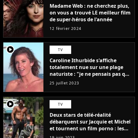
Madame Web : ne cherchez plus,
on vous a trouvé LE meilleur film
de super-héros de l'année
12 février 2024
player2
TV
Caroline Ithurbide s'affiche
totalement nue sur une plage
naturiste : "je ne pensais pas que
j'arriverais à le faire..."
25 juillet 2023
player2
TV
Deux stars de télé-réalité
débarquent sur Jacquie et Michel
et tournent un film porno : les
premières images du tournage
19 juin 2023