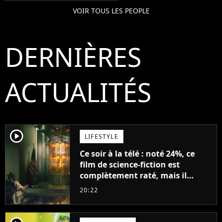
VOIR TOUS LES PEOPLE
DERNIÈRES
ACTUALITÉS
player2
LIFESTYLE
Ce soir à la télé : noté 24%, ce
film de science-fiction est
complètement raté, mais il
aurait pu être encore pire à
20:22
cause de son acteur