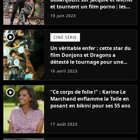
et tournent un film porno : les
premières images du tournage
19 juin 2023
(exclu)
player2
CINÉ SÉRIE
Un véritable enfer : cette star du
film Donjons et Dragons a
détesté le tournage pour une
raison très spéciale
16 avril 2023
player2
"Ce corps de folie !" : Karine Le
Marchand enflamme la Toile en
posant en bikini pour ses 55 ans
17 août 2023