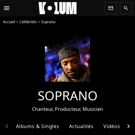
menu
newsletter
search
Accueil
Célébrités
Soprano
SOPRANO
Chanteur, Producteur, Musicien
chevron_left
chevron_right
hie
Albums & Singles
Actualités
Vidéos
E