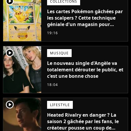
player2
COLLECTIONS
Les cartes Pokémon gâchées par
les scalpers ? Cette technique
géniale d'un magasin pour
ruiner les revendeurs
19:16
player2
MUSIQUE
Le nouveau single d'Angèle va
totalement dérouter le public, et
c'est une bonne chose
18:04
player2
LIFESTYLE
Heated Rivalry en danger ? La
saison 2 gâchée par les fans, le
créateur pousse un coup de