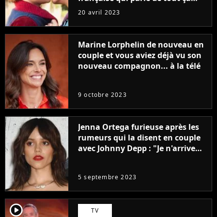
sans être super ringarde
20 avril 2023
Marine Lorphelin de nouveau en
couple et vous aviez déjà vu son
nouveau compagnon... à la télé
9 octobre 2023
Jenna Ortega furieuse après les
rumeurs qui la disent en couple
avec Johnny Depp : "Je n'arrive
même pas..."
5 septembre 2023
player2
TV