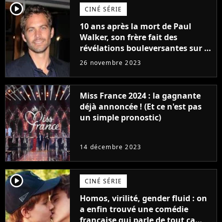
player2
CINÉ SÉRIE
10 ans après la mort de Paul
Walker, son frère fait des
révélations bouleversantes sur la
réaction des acteurs de Fast and
26 novembre 2023
Furious
Miss France 2024 : la gagnante
déjà annoncée ! (Et ce n'est pas
un simple pronostic)
14 décembre 2023
player2
CINÉ SÉRIE
Homos, virilité, gender fluid : on
a enfin trouvé une comédie
française qui parle de tout ça