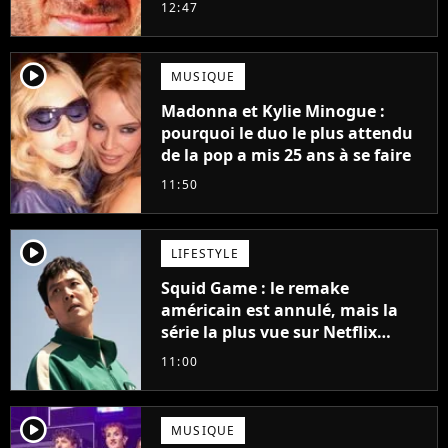
grands succès de tous les temps
12:47
player2
MUSIQUE
Madonna et Kylie Minogue :
pourquoi le duo le plus attendu
de la pop a mis 25 ans à se faire
11:50
player2
LIFESTYLE
Squid Game : le remake
américain est annulé, mais la
série la plus vue sur Netflix
pourrait avoir une version
11:00
française
player2
MUSIQUE