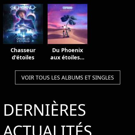
de France
Multiverse
(Stadium
(Live au Stade
Edition
Edition)
de France,
2023)
Chasseur
Du Phoenix
d'étoiles
aux étoiles...
VOIR TOUS LES ALBUMS ET SINGLES
DERNIÈRES
ACTUALITÉS