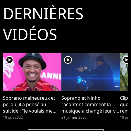
DERNIÈRES
VIDÉOS
player2
player2
player2
Soprano malheureux et
Soprano et Ninho
Clip 
perdu, il a pensé au
racontent comment la
quot
suicide : "Je voulais me
musique a changé leur vie
reme
casser de ce monde
dans le clip "Musica"
son 
10 juin 2022
31 janvier 2020
10 oct
pourri"
touc