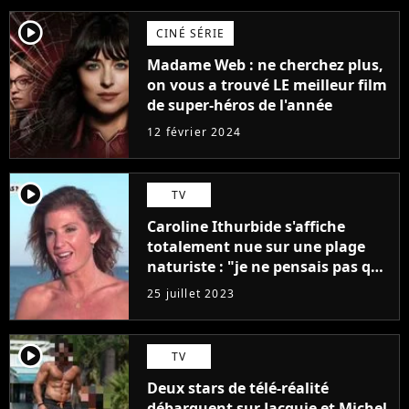
player2
CINÉ SÉRIE
Madame Web : ne cherchez plus,
on vous a trouvé LE meilleur film
de super-héros de l'année
12 février 2024
player2
TV
Caroline Ithurbide s'affiche
totalement nue sur une plage
naturiste : "je ne pensais pas que
j'arriverais à le faire..."
25 juillet 2023
player2
TV
Deux stars de télé-réalité
débarquent sur Jacquie et Michel