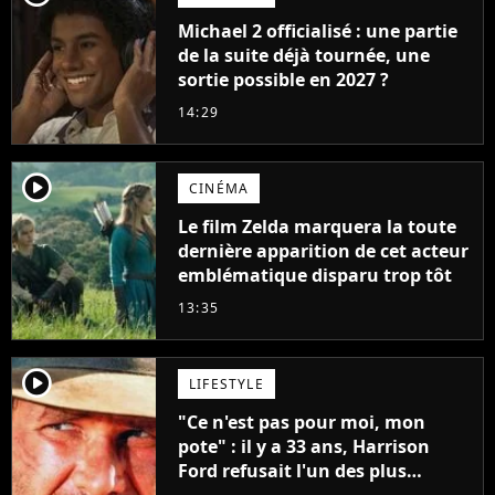
Michael 2 officialisé : une partie
de la suite déjà tournée, une
sortie possible en 2027 ?
14:29
player2
CINÉMA
Le film Zelda marquera la toute
dernière apparition de cet acteur
emblématique disparu trop tôt
13:35
player2
LIFESTYLE
"Ce n'est pas pour moi, mon
pote" : il y a 33 ans, Harrison
Ford refusait l'un des plus