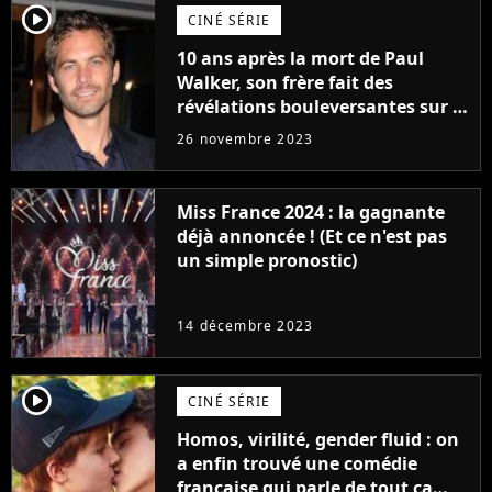
player2
CINÉ SÉRIE
10 ans après la mort de Paul
Walker, son frère fait des
révélations bouleversantes sur la
réaction des acteurs de Fast and
26 novembre 2023
Furious
Miss France 2024 : la gagnante
déjà annoncée ! (Et ce n'est pas
un simple pronostic)
14 décembre 2023
player2
CINÉ SÉRIE
Homos, virilité, gender fluid : on
a enfin trouvé une comédie
française qui parle de tout ça