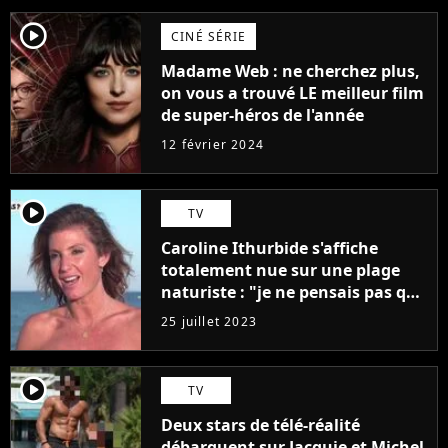
player2
CINÉ SÉRIE
Madame Web : ne cherchez plus,
on vous a trouvé LE meilleur film
de super-héros de l'année
12 février 2024
player2
TV
Caroline Ithurbide s'affiche
totalement nue sur une plage
naturiste : "je ne pensais pas que
j'arriverais à le faire..."
25 juillet 2023
player2
TV
Deux stars de télé-réalité
débarquent sur Jacquie et Michel