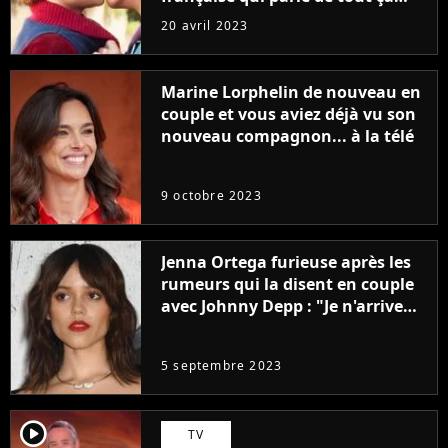
sans être super ringarde
20 avril 2023
Marine Lorphelin de nouveau en
couple et vous aviez déjà vu son
nouveau compagnon... à la télé
9 octobre 2023
Jenna Ortega furieuse après les
rumeurs qui la disent en couple
avec Johnny Depp : "Je n'arrive
même pas..."
5 septembre 2023
player2
TV