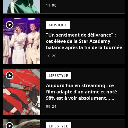
pourrait avoir une version
11:00
française
player2
MUSIQUE
"Un sentiment de délivrance" :
cet élève de la Star Academy
balance après la fin de la tournée
10:20
player2
LIFESTYLE
Aujourd'hui en streaming : ce
film adapté d'un anime et noté
98% est à voir absolument...
sinon vous ne comprendrez plus
09:24
la série
player2
LIFESTYLE