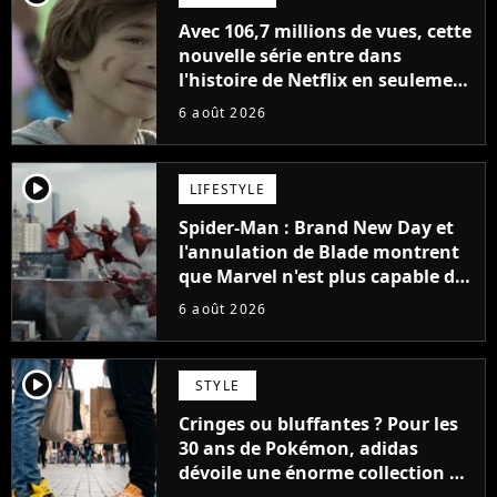
Avec 106,7 millions de vues, cette
nouvelle série entre dans
l'histoire de Netflix en seulement
48 jours
6 août 2026
player2
LIFESTYLE
Spider-Man : Brand New Day et
l'annulation de Blade montrent
que Marvel n'est plus capable de
faire quoi que ce soit de simple
6 août 2026
player2
STYLE
Cringes ou bluffantes ? Pour les
30 ans de Pokémon, adidas
dévoile une énorme collection de