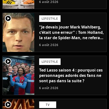
sneakers et je ne sais pas quoi en
6 août 2026
penser
player2
LIFESTYLE
"Je devais jouer Mark Wahlberg,
c'était une erreur" : Tom Holland,
la star de Spider-Man, ne referait
pas ce blockbuster
6 août 2026
player2
LIFESTYLE
Ted Lasso saison 4 : pourquoi ces
personnages adorés des fans ne
sont pas dans la suite ?
6 août 2026
player2
TV