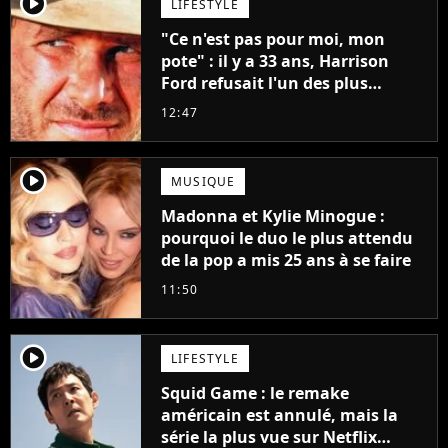
player2
LIFESTYLE
"Ce n'est pas pour moi, mon
pote" : il y a 33 ans, Harrison
Ford refusait l'un des plus
grands succès de tous les temps
12:47
player2
MUSIQUE
Madonna et Kylie Minogue :
pourquoi le duo le plus attendu
de la pop a mis 25 ans à se faire
11:50
player2
LIFESTYLE
Squid Game : le remake
américain est annulé, mais la
série la plus vue sur Netflix