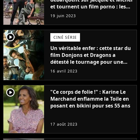
et tournent un film porno : les
premières images du tournage
19 juin 2023
(exclu)
player2
CINÉ SÉRIE
Un véritable enfer : cette star du
film Donjons et Dragons a
détesté le tournage pour une
raison très spéciale
16 avril 2023
player2
"Ce corps de folie !" : Karine Le
Marchand enflamme la Toile en
posant en bikini pour ses 55 ans
17 août 2023