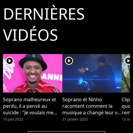
DERNIÈRES
VIDÉOS
player2
player2
player2
Soprano malheureux et
Soprano et Ninho
Clip 
perdu, il a pensé au
racontent comment la
quot
suicide : "Je voulais me
musique a changé leur vie
reme
casser de ce monde
dans le clip "Musica"
son 
10 juin 2022
31 janvier 2020
10 oct
pourri"
touc