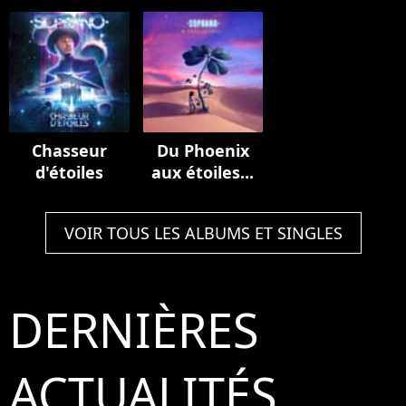
de France
Multiverse
(Stadium
(Live au Stade
Edition
Edition)
de France,
2023)
Chasseur
Du Phoenix
d'étoiles
aux étoiles...
VOIR TOUS LES ALBUMS ET SINGLES
DERNIÈRES
ACTUALITÉS