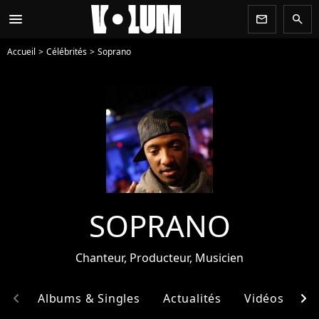
menu
newsletter
search
Accueil
Célébrités
Soprano
SOPRANO
Chanteur, Producteur, Musicien
chevron_left
chevron_right
hie
Albums & Singles
Actualités
Vidéos
E