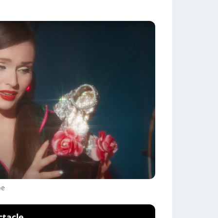
be
ctacle