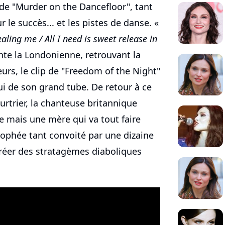
e de "Murder on the Dancefloor", tant
r le succès... et les pistes de danse. «
healing me / All I need is sweet release in
nte la Londonienne, retrouvant la
lleurs, le clip de "Freedom of the Night"
ui de son grand tube. De retour à ce
trier, la chanteuse britannique
e mais une mère qui va tout faire
trophée tant convoité par une dizaine
créer des stratagèmes diaboliques