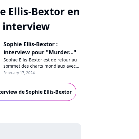
e Ellis-Bextor en
interview
Sophie Ellis-Bextor :
interview pour "Murder..."
Sophie Ellis-Bextor est de retour au
sommet des charts mondiaux avec
son tube "Murder on the
February 17, 2024
Dancefloor". Au micro de Purecharts,
la pétillante star anglaise se confie
sur ce succès viral, le film "Saltburn",
nterview de Sophie Ellis-Bextor
son concert à Paris et fait le bilan de
sa carrière. Avec un sourire
inégalable !