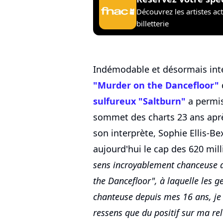
Découvrez les artistes ac
billetterie
Indémodable et désormais inter
"Murder on the Dancefloor"
sulfureux "Saltburn"
a permis
sommet des charts 23 ans après
son interprète, Sophie Ellis-Bex
aujourd'hui le cap des 620 mill
sens incroyablement chanceuse 
the Dancefloor", à laquelle les ge
chanteuse depuis mes 16 ans, je 
ressens que du positif sur ma re