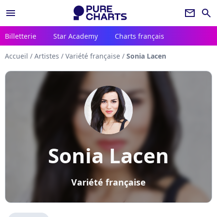
menu
newsletter
search
Billetterie
Star Academy
Charts français
Accueil
/
Artistes
/
Variété française
/
Sonia Lacen
Sonia Lacen
Variété française