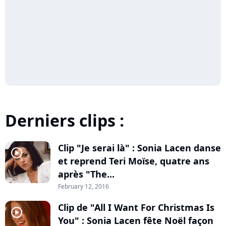
Derniers clips :
Clip "Je serai là" : Sonia Lacen danse
player2
et reprend Teri Moïse, quatre ans
après "The...
February 12, 2016
Clip de "All I Want For Christmas Is
player2
You" : Sonia Lacen fête Noël façon