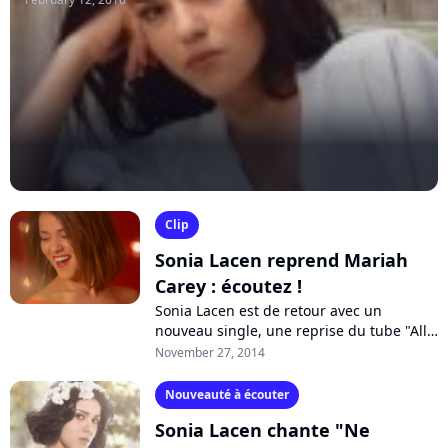
Clip
Sonia Lacen reprend Mariah
Carey : écoutez !
Sonia Lacen est de retour avec un
nouveau single, une reprise du tube "All I
Want For Christmas Is You" de Mariah
November 27, 2014
Carey. Découvrez son clip sur Pure
Charts...
Nouveauté à écouter
Sonia Lacen chante "Ne