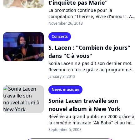
t'inquiète pas Marie"
La promotion continue pour la
compilation "Thérèse, Vivre d'amour". A
l'occasion de la sortie cette semaine d'une
November 26, 2013
première réédition de l'album, un
nouveau...
Concerts
S. Lacen : "Combien de jours"
dans "C à vous"
Sonia Lacen n'a pas dit son dernier mot.
Revenue en force grâce au programme
"The Voice : la plus belle voix", la
January 3, 2013
chanteuse a dévoilé l'un de ses
nouveaux...
News musique
Sonia Lacen travaille son
nouvel album à New York
Révélée au grand public en 2000 grâce à
la comédie musicale "Ali Baba" et au hit
"Tu me manques depuis longtemps",
September 5, 2008
Sonia Lacen serait actuellement aux...